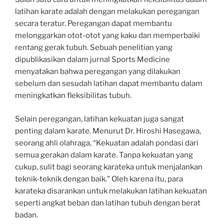
latihan karate adalah dengan melakukan peregangan
secara teratur. Peregangan dapat membantu
melonggarkan otot-otot yang kaku dan memperbaiki
rentang gerak tubuh. Sebuah penelitian yang
dipublikasikan dalam jurnal Sports Medicine
menyatakan bahwa peregangan yang dilakukan
sebelum dan sesudah latihan dapat membantu dalam
meningkatkan fleksibilitas tubuh.
Selain peregangan, latihan kekuatan juga sangat
penting dalam karate. Menurut Dr. Hiroshi Hasegawa,
seorang ahli olahraga, “Kekuatan adalah pondasi dari
semua gerakan dalam karate. Tanpa kekuatan yang
cukup, sulit bagi seorang karateka untuk menjalankan
teknik-teknik dengan baik.” Oleh karena itu, para
karateka disarankan untuk melakukan latihan kekuatan
seperti angkat beban dan latihan tubuh dengan berat
badan.