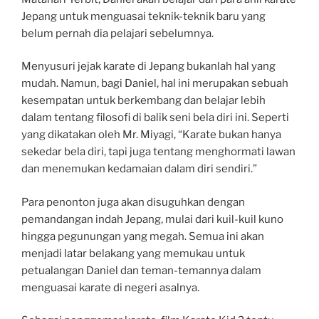
Jepang untuk menguasai teknik-teknik baru yang
belum pernah dia pelajari sebelumnya.
Menyusuri jejak karate di Jepang bukanlah hal yang
mudah. Namun, bagi Daniel, hal ini merupakan sebuah
kesempatan untuk berkembang dan belajar lebih
dalam tentang filosofi di balik seni bela diri ini. Seperti
yang dikatakan oleh Mr. Miyagi, “Karate bukan hanya
sekedar bela diri, tapi juga tentang menghormati lawan
dan menemukan kedamaian dalam diri sendiri.”
Para penonton juga akan disuguhkan dengan
pemandangan indah Jepang, mulai dari kuil-kuil kuno
hingga pegunungan yang megah. Semua ini akan
menjadi latar belakang yang memukau untuk
petualangan Daniel dan teman-temannya dalam
menguasai karate di negeri asalnya.