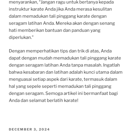
menyarankan, “Jangan ragu untuk bertanya kepada
instruktur karate Anda jika Anda merasa kesulitan
dalam memadukan tali pinggang karate dengan
seragam latihan Anda. Mereka akan dengan senang
hati memberikan bantuan dan panduan yang
diperlukan.”
Dengan memperhatikan tips dan trik di atas, Anda
dapat dengan mudah memadukan tali pinggang karate
dengan seragam latihan Anda tanpa masalah. Ingatlah
bahwa kesabaran dan latihan adalah kunci utama dalam
menguasai setiap aspek dari karate, termasuk dalam
hal yang sepele seperti memadukan tali pinggang
dengan seragam. Semoga artikel ini bermanfaat bagi
Anda dan selamat berlatih karate!
POSTED
DECEMBER 3, 2024