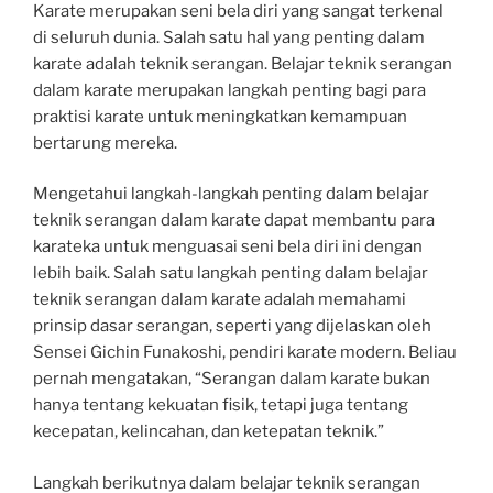
Karate merupakan seni bela diri yang sangat terkenal
di seluruh dunia. Salah satu hal yang penting dalam
karate adalah teknik serangan. Belajar teknik serangan
dalam karate merupakan langkah penting bagi para
praktisi karate untuk meningkatkan kemampuan
bertarung mereka.
Mengetahui langkah-langkah penting dalam belajar
teknik serangan dalam karate dapat membantu para
karateka untuk menguasai seni bela diri ini dengan
lebih baik. Salah satu langkah penting dalam belajar
teknik serangan dalam karate adalah memahami
prinsip dasar serangan, seperti yang dijelaskan oleh
Sensei Gichin Funakoshi, pendiri karate modern. Beliau
pernah mengatakan, “Serangan dalam karate bukan
hanya tentang kekuatan fisik, tetapi juga tentang
kecepatan, kelincahan, dan ketepatan teknik.”
Langkah berikutnya dalam belajar teknik serangan