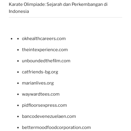
Karate Olimpiade: Sejarah dan Perkembangan di
Indonesia
okhealthcareers.com
theintexperience.com
unboundedthefilm.com
catfriends-bg.org
marianlives.org
waywardtees.com
pidfloorsexpress.com
bancodevenezuelaen.com
bettermoodfoodcorporation.com