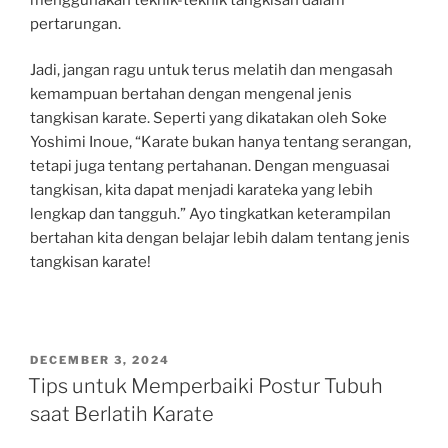
pertarungan.
Jadi, jangan ragu untuk terus melatih dan mengasah
kemampuan bertahan dengan mengenal jenis
tangkisan karate. Seperti yang dikatakan oleh Soke
Yoshimi Inoue, “Karate bukan hanya tentang serangan,
tetapi juga tentang pertahanan. Dengan menguasai
tangkisan, kita dapat menjadi karateka yang lebih
lengkap dan tangguh.” Ayo tingkatkan keterampilan
bertahan kita dengan belajar lebih dalam tentang jenis
tangkisan karate!
POSTED
DECEMBER 3, 2024
ON
Tips untuk Memperbaiki Postur Tubuh
saat Berlatih Karate