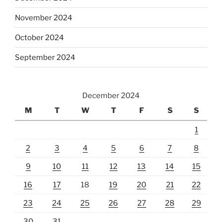
November 2024
October 2024
September 2024
December 2024
M
T
W
T
F
S
S
1
2
3
4
5
6
7
8
9
10
11
12
13
14
15
16
17
18
19
20
21
22
23
24
25
26
27
28
29
30
31