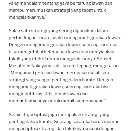
yang mendalam tentang gaya bertarung lawan dan
mampu merumuskan strategi yang tepat untuk
mengalahkannya.”
Salah satu strategi yang sering digunakan dalam
pertandingan karate adalah mengamati gerakan lawan.
Dengan mengamati gerakan lawan, seorang karateka
bisa mengetahui kelemahan lawan dan menyiapkan
taktik yang efektif untuk mengalahkannya. Sensei
Masatoshi Nakayama, ahli karate Jepang, mengatakan,
“Mengamati gerakan lawan merupakan salah satu
strategi yang sangat penting dalam karate. Dengan
mengamati gerakan lawan, seorang karateka bisa
mengidentifikasi titik lemah lawan dan
memanfaatkannya untuk meraih kemenangan.”
Selain itu, adaptasi juga merupakan strategi yang
penting dalam karate. Seorang karateka harus mampu
mengadaptasi strategi dan taktiknya sesuai dengan