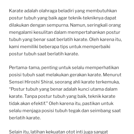
Karate adalah olahraga beladiri yang membutuhkan
postur tubuh yang baik agar teknik-tekniknya dapat
dilakukan dengan sempurna. Namun, seringkali orang
mengalami kesulitan dalam mempertahankan postur
tubuh yang benar saat berlatih karate. Oleh karena itu,
kami memiliki beberapa tips untuk memperbaiki
postur tubuh saat berlatih karate.
Pertama-tama, penting untuk selalu memperhatikan
posisi tubuh saat melakukan gerakan karate. Menurut
Sensei Hiroshi Shirai, seorang ahli karate terkemuka,
“Postur tubuh yang benar adalah kunci utama dalam
karate. Tanpa postur tubuh yang baik, teknik karate
tidak akan efektif.” Oleh karena itu, pastikan untuk
selalu menjaga posisi tubuh tegak dan seimbang saat
berlatih karate.
Selain itu, latihan kekuatan otot inti juga sangat