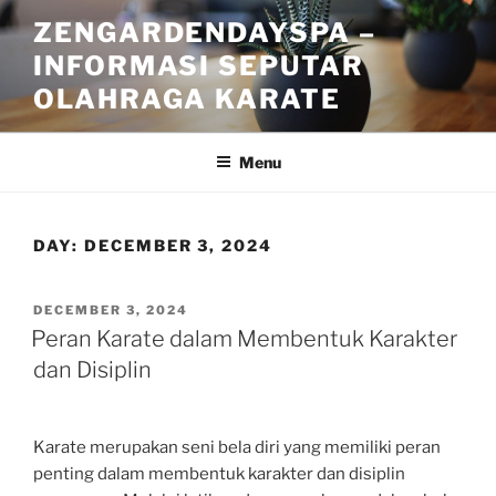
Skip
ZENGARDENDAYSPA –
to
INFORMASI SEPUTAR
content
OLAHRAGA KARATE
Menu
DAY:
DECEMBER 3, 2024
POSTED
DECEMBER 3, 2024
ON
Peran Karate dalam Membentuk Karakter
dan Disiplin
Karate merupakan seni bela diri yang memiliki peran
penting dalam membentuk karakter dan disiplin