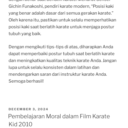
Gichin Funakoshi, pendiri karate modern, “Posisi kaki
yang benar adalah dasar dari semua gerakan karate.”
Oleh karena itu, pastikan untuk selalu memperhatikan
posisi kaki saat berlatih karate untuk menjaga postur
tubuh yang baik.
Dengan mengikuti tips-tips di atas, diharapkan Anda
dapat memperbaiki postur tubuh saat berlatih karate
dan meningkatkan kualitas teknik karate Anda. Jangan
lupa untuk selalu konsisten dalam latihan dan
mendengarkan saran dari instruktur karate Anda.
Semoga berhasil!
POSTED
DECEMBER 3, 2024
ON
Pembelajaran Moral dalam Film Karate
Kid 2010