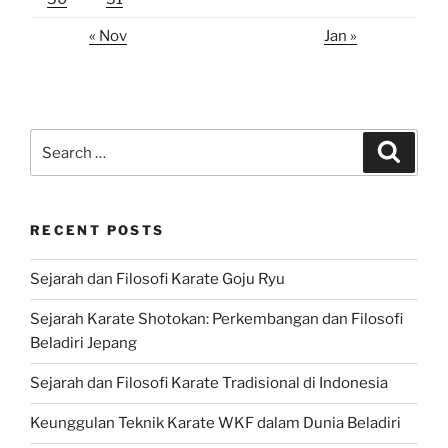
« Nov
Jan »
Search
Search
for:
RECENT POSTS
Sejarah dan Filosofi Karate Goju Ryu
Sejarah Karate Shotokan: Perkembangan dan Filosofi
Beladiri Jepang
Sejarah dan Filosofi Karate Tradisional di Indonesia
Keunggulan Teknik Karate WKF dalam Dunia Beladiri