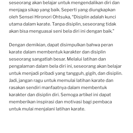
seseorang akan belajar untuk mengendalikan diri dan
menjaga sikap yang baik. Seperti yang diungkapkan
oleh Sensei Hironori Ohtsuka, “Disiplin adalah kunci
utama dalam karate. Tanpa disiplin, seseorang tidak
akan bisa menguasai seni bela diri ini dengan baik.”
Dengan demikian, dapat disimpulkan bahwa peran
karate dalam membentuk karakter dan disiplin
seseorang sangatlah besar. Melalui latihan dan
pengalaman dalam bela diri ini, seseorang akan belajar
untuk menjadi pribadi yang tangguh, gigih, dan disiplin.
Jadi, jangan ragu untuk memulai latihan karate dan
rasakan sendiri manfaatnya dalam membentuk
karakter dan disiplin diri. Semoga artikel ini dapat
memberikan inspirasi dan motivasi bagi pembaca
untuk mulai menjalani latihan karate.