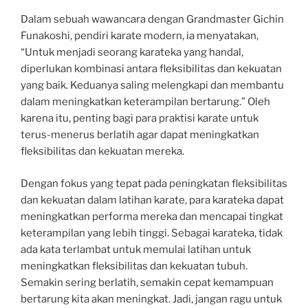
Dalam sebuah wawancara dengan Grandmaster Gichin
Funakoshi, pendiri karate modern, ia menyatakan,
“Untuk menjadi seorang karateka yang handal,
diperlukan kombinasi antara fleksibilitas dan kekuatan
yang baik. Keduanya saling melengkapi dan membantu
dalam meningkatkan keterampilan bertarung.” Oleh
karena itu, penting bagi para praktisi karate untuk
terus-menerus berlatih agar dapat meningkatkan
fleksibilitas dan kekuatan mereka.
Dengan fokus yang tepat pada peningkatan fleksibilitas
dan kekuatan dalam latihan karate, para karateka dapat
meningkatkan performa mereka dan mencapai tingkat
keterampilan yang lebih tinggi. Sebagai karateka, tidak
ada kata terlambat untuk memulai latihan untuk
meningkatkan fleksibilitas dan kekuatan tubuh.
Semakin sering berlatih, semakin cepat kemampuan
bertarung kita akan meningkat. Jadi, jangan ragu untuk