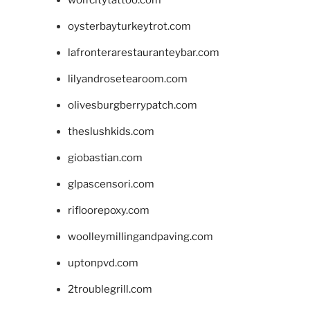
wolfcitytattoo.com
oysterbayturkeytrot.com
lafronterarestauranteybar.com
lilyandrosetearoom.com
olivesburgberrypatch.com
theslushkids.com
giobastian.com
glpascensori.com
rifloorepoxy.com
woolleymillingandpaving.com
uptonpvd.com
2troublegrill.com