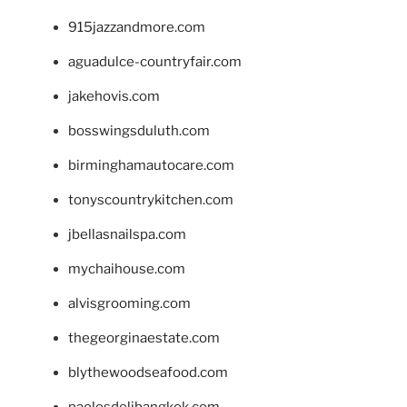
915jazzandmore.com
aguadulce-countryfair.com
jakehovis.com
bosswingsduluth.com
birminghamautocare.com
tonyscountrykitchen.com
jbellasnailspa.com
mychaihouse.com
alvisgrooming.com
thegeorginaestate.com
blythewoodseafood.com
paolosdelibangkok.com