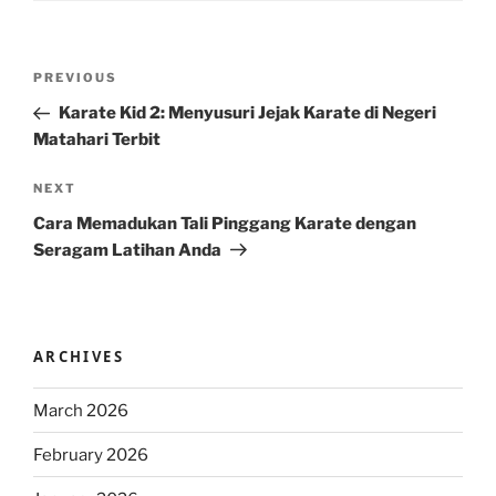
Post
Previous
PREVIOUS
navigation
Post
Karate Kid 2: Menyusuri Jejak Karate di Negeri
Matahari Terbit
Next
NEXT
Post
Cara Memadukan Tali Pinggang Karate dengan
Seragam Latihan Anda
ARCHIVES
March 2026
February 2026