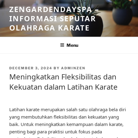
Skip
ZENGARDENDAYSPA –
to
INFORMASI SEPUTAR
content
OLAHRAGA KARATE
Menu
POSTED
DECEMBER 3, 2024
BY
ADMINZEN
ON
Meningkatkan Fleksibilitas dan
Kekuatan dalam Latihan Karate
Latihan karate merupakan salah satu olahraga bela diri
yang membutuhkan fleksibilitas dan kekuatan yang
baik. Untuk meningkatkan kemampuan dalam karate,
penting bagi para praktisi untuk fokus pada