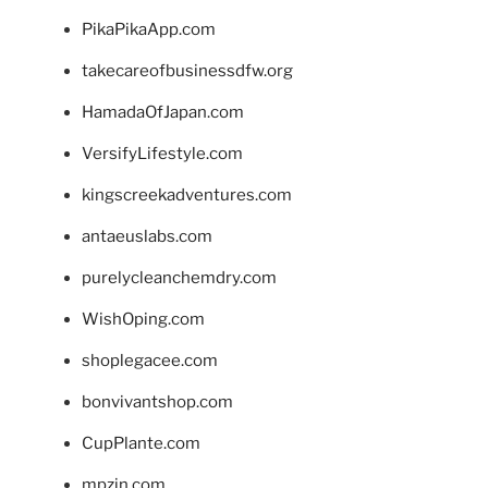
PikaPikaApp.com
takecareofbusinessdfw.org
HamadaOfJapan.com
VersifyLifestyle.com
kingscreekadventures.com
antaeuslabs.com
purelycleanchemdry.com
WishOping.com
shoplegacee.com
bonvivantshop.com
CupPlante.com
mpzin.com