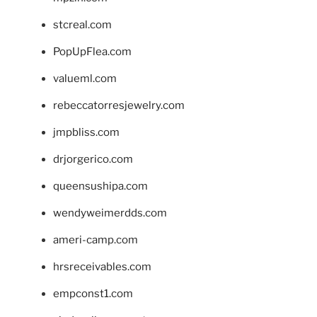
stcreal.com
PopUpFlea.com
valueml.com
rebeccatorresjewelry.com
jmpbliss.com
drjorgerico.com
queensushipa.com
wendyweimerdds.com
ameri-camp.com
hrsreceivables.com
empconst1.com