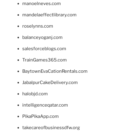
manoelneves.com
mandelaeffectlibrary.com
roselynns.com
balanceyoganj.com
salesforceblogs.com
TrainGames365.com
BaytownEvaCationRentals.com
JabalpurCakeDelivery.com
halobjd.com
intelligenceqatar.com
PikaPikaApp.com
takecareofbusinessdfw.org