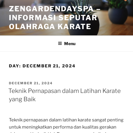
Skip
ZENGARDENDAYSPA –
to
INFORMASI SEPUTAR
content
OLAHRAGA KARATE
Menu
DAY:
DECEMBER 21, 2024
POSTED
DECEMBER 21, 2024
ON
Teknik Pernapasan dalam Latihan Karate
yang Baik
Teknik pernapasan dalam latihan karate sangat penting
untuk meningkatkan performa dan kualitas gerakan