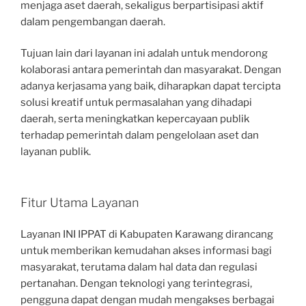
menjaga aset daerah, sekaligus berpartisipasi aktif
dalam pengembangan daerah.
Tujuan lain dari layanan ini adalah untuk mendorong
kolaborasi antara pemerintah dan masyarakat. Dengan
adanya kerjasama yang baik, diharapkan dapat tercipta
solusi kreatif untuk permasalahan yang dihadapi
daerah, serta meningkatkan kepercayaan publik
terhadap pemerintah dalam pengelolaan aset dan
layanan publik.
Fitur Utama Layanan
Layanan INI IPPAT di Kabupaten Karawang dirancang
untuk memberikan kemudahan akses informasi bagi
masyarakat, terutama dalam hal data dan regulasi
pertanahan. Dengan teknologi yang terintegrasi,
pengguna dapat dengan mudah mengakses berbagai