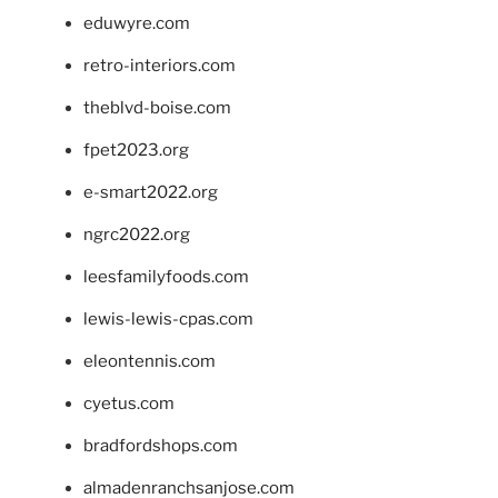
eduwyre.com
retro-interiors.com
theblvd-boise.com
fpet2023.org
e-smart2022.org
ngrc2022.org
leesfamilyfoods.com
lewis-lewis-cpas.com
eleontennis.com
cyetus.com
bradfordshops.com
almadenranchsanjose.com