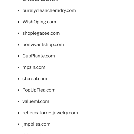
purelycleanchemdry.com
WishOping.com
shoplegacee.com
bonvivantshop.com
CupPlante.com
mpzin.com
stcreal.com
PopUpFlea.com
valueml.com
rebeccatorresjewelry.com
jmpbliss.com