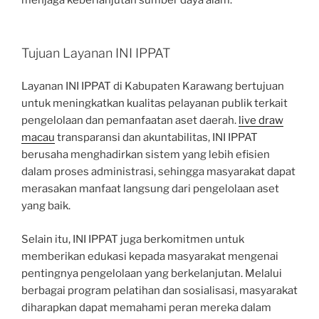
menjaga keberlanjutan sumber daya alam.
Tujuan Layanan INI IPPAT
Layanan INI IPPAT di Kabupaten Karawang bertujuan
untuk meningkatkan kualitas pelayanan publik terkait
pengelolaan dan pemanfaatan aset daerah.
live draw
macau
transparansi dan akuntabilitas, INI IPPAT
berusaha menghadirkan sistem yang lebih efisien
dalam proses administrasi, sehingga masyarakat dapat
merasakan manfaat langsung dari pengelolaan aset
yang baik.
Selain itu, INI IPPAT juga berkomitmen untuk
memberikan edukasi kepada masyarakat mengenai
pentingnya pengelolaan yang berkelanjutan. Melalui
berbagai program pelatihan dan sosialisasi, masyarakat
diharapkan dapat memahami peran mereka dalam