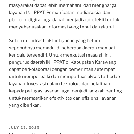
masyarakat dapat lebih memahami dan menghargai
layanan INI IPPAT. Pemanfaatan media sosial dan
platform digital juga dapat menjadi alat efektif untuk
menyebarluaskan informasi yang tepat dan akurat.
Selain itu, infrastruktur layanan yang belum
sepenuhnya memadai di beberapa daerah menjadi
kendala tersendiri. Untuk mengatasi masalah ini,
pengurus daerah INI IPPAT di Kabupaten Karawang
dapat berkolaborasi dengan pemerintah setempat
untuk memperbaiki dan memperluas akses terhadap
layanan. Investasi dalam teknologi dan pelatihan
kepada petugas layanan juga menjadi langkah penting
untuk memastikan efektivitas dan efisiensi layanan
yang diberikan.
POSTED
JULY 23, 2025
ON