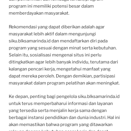
program ini memiliki potensi besar dalam
memberdayakan masyarakat.
Rekomendasi yang dapat diberikan adalah agar
masyarakat lebih aktif dalam mengunjungi
siku.blksamarinda.id dan mendaftarkan diri pada
program yang sesuai dengan minat serta kebutuhan.
Selain itu, sosialisasi mengenai situs ini perlu
ditingkatkan agar lebih banyak individu, terutama dari
kalangan pencari kerja, mengetahui manfaat yang
dapat mereka peroleh. Dengan demikian, partisipasi
masyarakat dalam program pelatihan akan meningkat.
Ke depan, penting bagi pengelola siku.blksamarinda.id
untuk terus memperbaharui informasi dan layanan
yang tersedia serta menjalin kerja sama dengan
berbagai instansi pendidikan dan dunia industri. Hal ini
akan memastikan bahwa program yang ditawarkan