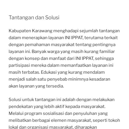
Tantangan dan Solusi
Kabupaten Karawang menghadapi sejumlah tantangan
dalam menerapkan layanan INI IPPAT, terutama terkait
dengan pemahaman masyarakat tentang pentingnya
layanan ini. Banyak warga yang masih kurang familiar
dengan konsep dan manfaat dari INI IPPAT, sehingga
partisipasi mereka dalam memanfaatkan layanan ini
masih terbatas. Edukasi yang kurang mendalam
menjadi salah satu penyebab minimnya kesadaran
akan layanan yang tersedia.
Solusi untuk tantangan ini adalah dengan melakukan
pendekatan yang lebih aktif kepada masyarakat.
Melalui program sosialisasi dan penyuluhan yang
melibatkan berbagai elemen masyarakat, seperti tokoh
lokal dan organisasi masyarakat, diharapkan