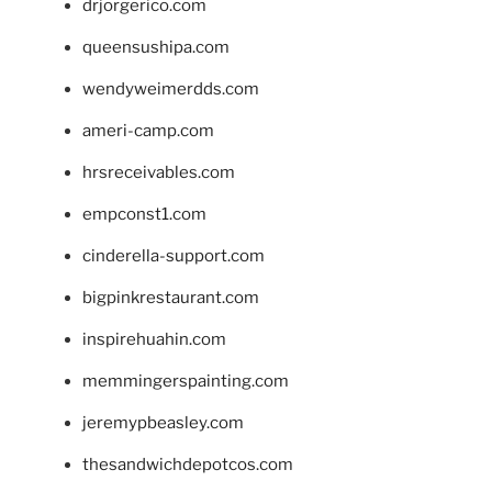
drjorgerico.com
queensushipa.com
wendyweimerdds.com
ameri-camp.com
hrsreceivables.com
empconst1.com
cinderella-support.com
bigpinkrestaurant.com
inspirehuahin.com
memmingerspainting.com
jeremypbeasley.com
thesandwichdepotcos.com