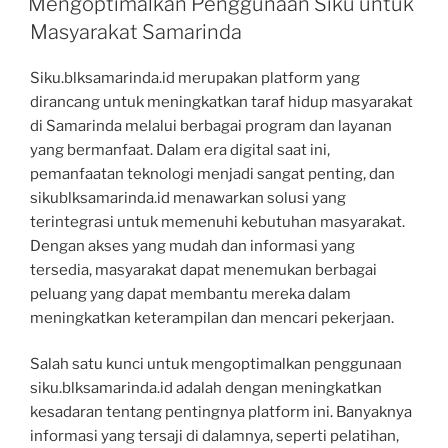
Mengoptimalkan Penggunaan Siku untuk
Masyarakat Samarinda
Siku.blksamarinda.id merupakan platform yang
dirancang untuk meningkatkan taraf hidup masyarakat
di Samarinda melalui berbagai program dan layanan
yang bermanfaat. Dalam era digital saat ini,
pemanfaatan teknologi menjadi sangat penting, dan
sikublksamarinda.id menawarkan solusi yang
terintegrasi untuk memenuhi kebutuhan masyarakat.
Dengan akses yang mudah dan informasi yang
tersedia, masyarakat dapat menemukan berbagai
peluang yang dapat membantu mereka dalam
meningkatkan keterampilan dan mencari pekerjaan.
Salah satu kunci untuk mengoptimalkan penggunaan
siku.blksamarinda.id adalah dengan meningkatkan
kesadaran tentang pentingnya platform ini. Banyaknya
informasi yang tersaji di dalamnya, seperti pelatihan,