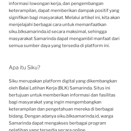
informasi lowongan kerja, dan pengembangan
keterampilan, dapat memberikan dampak positif yang
signifikan bagi masyarakat. Melalui artikel ini, kita akan
menjelajahi berbagai cara untuk memanfaatkan
siku.blksamarinda.id secara maksimal, sehingga
masyarakat Samarinda dapat mengambil manfaat dari
semua sumber daya yang tersedia di platform ini.
Apa itu Siku?
Siku merupakan platform digital yang dikembangkan
oleh Balai Latihan Kerja (BLK) Samarinda. Situs ini
bertujuan untuk memberikan informasi dan fasilitas
bagi masyarakat yang ingin mengembangkan
keterampilan dan pengetahuan mereka di berbagai
bidang. Dengan adanya siku.blksamarinda.id, warga
Samarinda dapat mengakses berbagai program
pelatihan yang tersedia secara online.