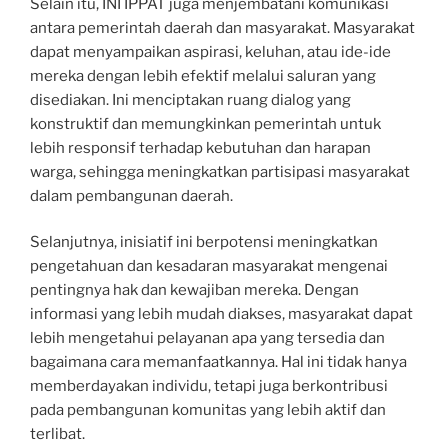
Selain itu, INI IPPAT juga menjembatani komunikasi
antara pemerintah daerah dan masyarakat. Masyarakat
dapat menyampaikan aspirasi, keluhan, atau ide-ide
mereka dengan lebih efektif melalui saluran yang
disediakan. Ini menciptakan ruang dialog yang
konstruktif dan memungkinkan pemerintah untuk
lebih responsif terhadap kebutuhan dan harapan
warga, sehingga meningkatkan partisipasi masyarakat
dalam pembangunan daerah.
Selanjutnya, inisiatif ini berpotensi meningkatkan
pengetahuan dan kesadaran masyarakat mengenai
pentingnya hak dan kewajiban mereka. Dengan
informasi yang lebih mudah diakses, masyarakat dapat
lebih mengetahui pelayanan apa yang tersedia dan
bagaimana cara memanfaatkannya. Hal ini tidak hanya
memberdayakan individu, tetapi juga berkontribusi
pada pembangunan komunitas yang lebih aktif dan
terlibat.