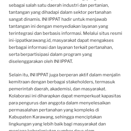
sebagai salah satu daerah industri dan pertanian,
tantangan yang dihadapi dalam sektor pertanahan
sangat dinamis. INI IPPAT hadir untuk menjawab
tantangan ini dengan menyediakan layanan yang
terintegrasi dan berbasis informasi. Melalui situs resmi
ini-ippatkarawang.id, masyarakat dapat mengakses
berbagai informasi dan layanan terkait pertanahan,
serta berpartisipasi dalam program yang
diselenggarakan oleh INI IPPAT.
Selain itu, INI IPPAT juga berperan aktif dalam menjalin
kemitraan dengan berbagai stakeholders, termasuk
pemerintah daerah, akademisi, dan masyarakat.
Kolaborasi ini diharapkan dapat memperkuat kapasitas
para pengurus dan anggota dalam menyelesaikan
permasalahan pertanahan yang kompleks di
Kabupaten Karawang, sehingga menciptakan
lingkungan yang lebih baik bagi masyarakat dan