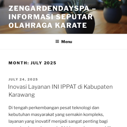
Skip
ZENGARDENDAYSPA –
to
INFORMASI SEPUTAR
content
OLAHRAGA KARATE
Menu
MONTH:
JULY 2025
POSTED
JULY 24, 2025
ON
Inovasi Layanan INI IPPAT di Kabupaten
Karawang
Di tengah perkembangan pesat teknologi dan
kebutuhan masyarakat yang semakin kompleks,
layanan yang inovatif menjadi sangat penting bagi