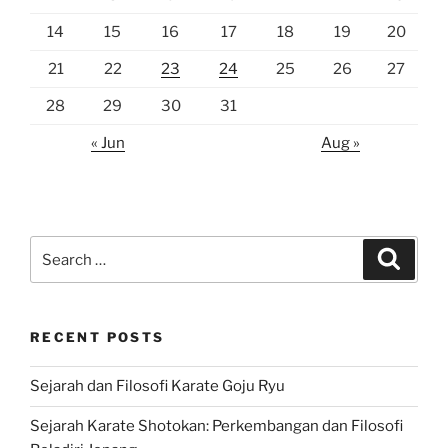
14
15
16
17
18
19
20
21
22
23
24
25
26
27
28
29
30
31
« Jun
Aug »
Search
Search
for:
RECENT POSTS
Sejarah dan Filosofi Karate Goju Ryu
Sejarah Karate Shotokan: Perkembangan dan Filosofi