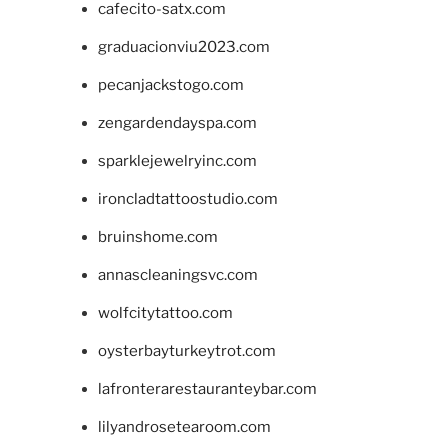
cafecito-satx.com
graduacionviu2023.com
pecanjackstogo.com
zengardendayspa.com
sparklejewelryinc.com
ironcladtattoostudio.com
bruinshome.com
annascleaningsvc.com
wolfcitytattoo.com
oysterbayturkeytrot.com
lafronterarestauranteybar.com
lilyandrosetearoom.com