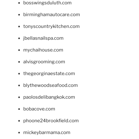
bosswingsduluth.com
birminghamautocare.com
tonyscountrykitchen.com
jbellasnailspa.com
mychaihouse.com
alvisgrooming.com
thegeorginaestate.com
blythewoodseafood.com
paolosdelibangkok.com
bobacove.com
phoone24brookfield.com
mickeybarmama.com