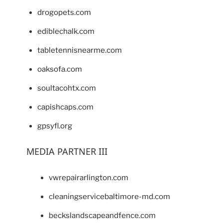
drogopets.com
ediblechalk.com
tabletennisnearme.com
oaksofa.com
soultacohtx.com
capishcaps.com
gpsyfl.org
MEDIA PARTNER III
vwrepairarlington.com
cleaningservicebaltimore-md.com
beckslandscapeandfence.com