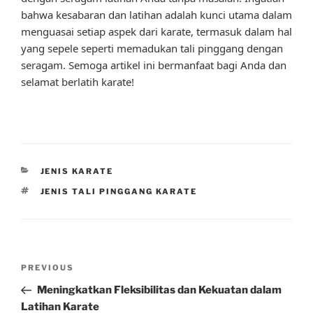
bahwa kesabaran dan latihan adalah kunci utama dalam
menguasai setiap aspek dari karate, termasuk dalam hal
yang sepele seperti memadukan tali pinggang dengan
seragam. Semoga artikel ini bermanfaat bagi Anda dan
selamat berlatih karate!
CATEGORIES
JENIS KARATE
TAGS
JENIS TALI PINGGANG KARATE
Post
Previous
PREVIOUS
navigation
Post
Meningkatkan Fleksibilitas dan Kekuatan dalam
Latihan Karate