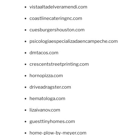
vistaaltadelveramendi.com
coastlinecateringnc.com
cuesburgershouston.com
psicologiaespecializadaencampeche.com
dmtacos.com
crescentstreetprinting.com
hornopizza.com
driveadragster.com
hematologa.com
lizaivanov.com
guesttinyhomes.com
home-plow-by-meyer.com