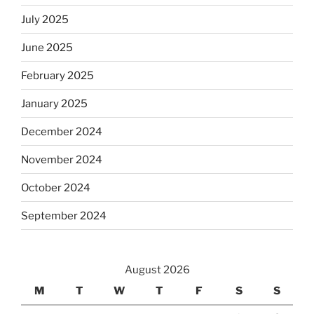
July 2025
June 2025
February 2025
January 2025
December 2024
November 2024
October 2024
September 2024
August 2026
M
T
W
T
F
S
S