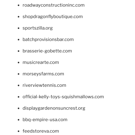
roadwayconstructioninc.com
shopdragonflyboutique.com
sportszilla.org
batchprovisionsbar.com
brasserie-gobette.com
musicrearte.com
morseysfarms.com
riverviewtennis.com
official-kelly-toys-squishmallows.com
displaygardenonsuncrest.org
bbq-empire-usa.com
feedstoreva.com