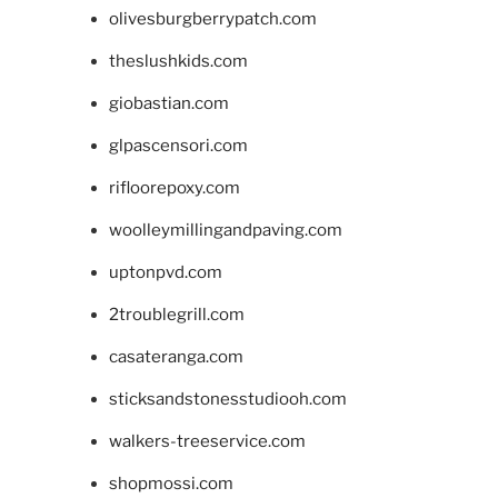
olivesburgberrypatch.com
theslushkids.com
giobastian.com
glpascensori.com
rifloorepoxy.com
woolleymillingandpaving.com
uptonpvd.com
2troublegrill.com
casateranga.com
sticksandstonesstudiooh.com
walkers-treeservice.com
shopmossi.com