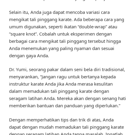
Selain itu, Anda juga dapat mencoba variasi cara
mengikat tali pinggang karate. Ada beberapa cara yang
umum digunakan, seperti ikatan “double-wrap” atau
“square knot”. Cobalah untuk eksperimen dengan
berbagai cara mengikat tali pinggang tersebut hingga
Anda menemukan yang paling nyaman dan sesuai
dengan gaya Anda.
Dr. Yumi, seorang pakar dalam seni bela diri tradisional,
menyarankan, “Jangan ragu untuk bertanya kepada
instruktur karate Anda jika Anda merasa kesulitan
dalam memadukan tali pinggang karate dengan
seragam latihan Anda. Mereka akan dengan senang hati
memberikan bantuan dan panduan yang diperlukan.”
Dengan memperhatikan tips dan trik di atas, Anda
dapat dengan mudah memadukan tali pinggang karate
dengan seragam latihan Anda tanpa masalah. Ingatlah