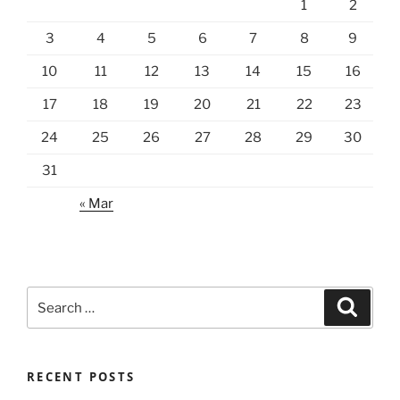
1
2
3
4
5
6
7
8
9
10
11
12
13
14
15
16
17
18
19
20
21
22
23
24
25
26
27
28
29
30
31
« Mar
Search
Search
for:
RECENT POSTS