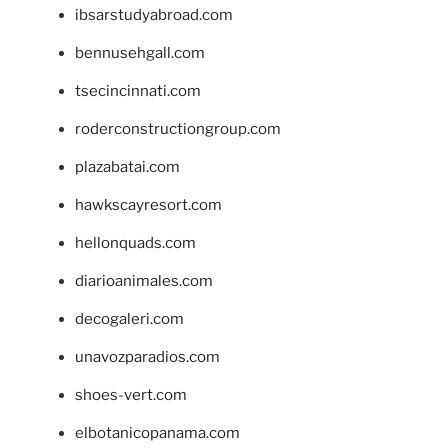
ibsarstudyabroad.com
bennusehgall.com
tsecincinnati.com
roderconstructiongroup.com
plazabatai.com
hawkscayresort.com
hellonquads.com
diarioanimales.com
decogaleri.com
unavozparadios.com
shoes-vert.com
elbotanicopanama.com