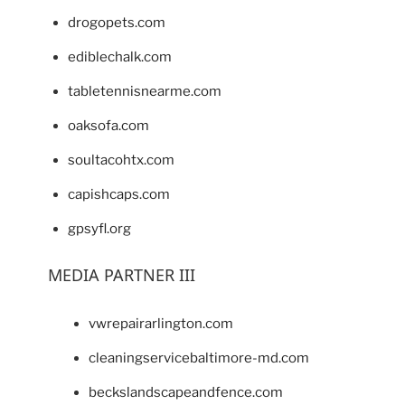
drogopets.com
ediblechalk.com
tabletennisnearme.com
oaksofa.com
soultacohtx.com
capishcaps.com
gpsyfl.org
MEDIA PARTNER III
vwrepairarlington.com
cleaningservicebaltimore-md.com
beckslandscapeandfence.com