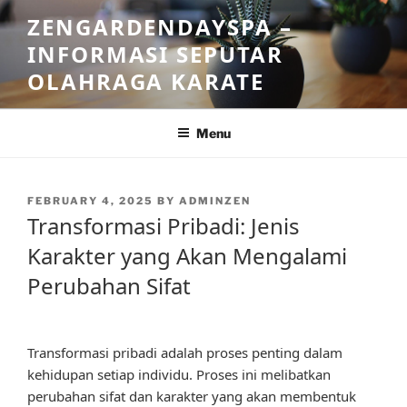
Skip
ZENGARDENDAYSPA –
to
INFORMASI SEPUTAR
content
OLAHRAGA KARATE
Menu
POSTED
FEBRUARY 4, 2025
BY
ADMINZEN
ON
Transformasi Pribadi: Jenis
Karakter yang Akan Mengalami
Perubahan Sifat
Transformasi pribadi adalah proses penting dalam
kehidupan setiap individu. Proses ini melibatkan
perubahan sifat dan karakter yang akan membentuk