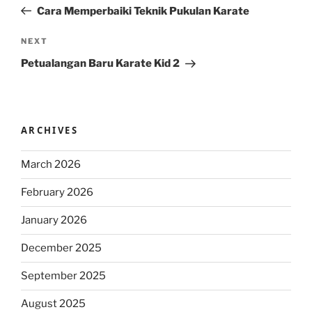
navigation
Post
Cara Memperbaiki Teknik Pukulan Karate
Next
NEXT
Post
Petualangan Baru Karate Kid 2
ARCHIVES
March 2026
February 2026
January 2026
December 2025
September 2025
August 2025