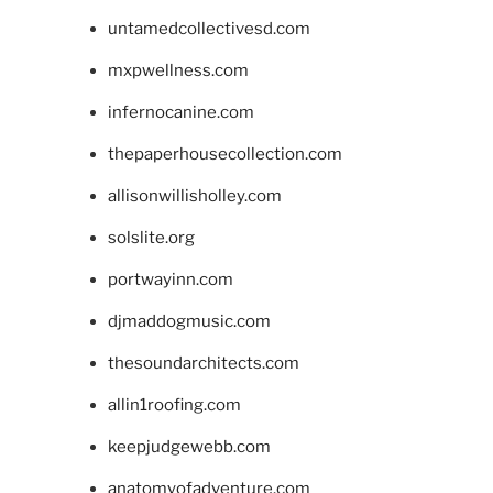
untamedcollectivesd.com
mxpwellness.com
infernocanine.com
thepaperhousecollection.com
allisonwillisholley.com
solslite.org
portwayinn.com
djmaddogmusic.com
thesoundarchitects.com
allin1roofing.com
keepjudgewebb.com
anatomyofadventure.com