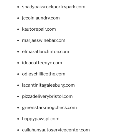
shadyoaksrockportrvpark.com
jccoinlaundry.com
kautorepair.com
marjaeswinebar.com
elmazatlanclinton.com
ideacoffeenyc.com
odieschillicothe.com
lacantinitagalesburg.com
pizzadeliverybristol.com
greenstarsmogcheck.com
happypawspl.com
callahansautoservicecenter.com