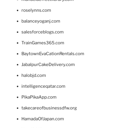
roselynns.com
balanceyoganj.com
salesforceblogs.com
TrainGames365.com
BaytownEvaCationRentals.com
JabalpurCakeDelivery.com
halobjd.com
intelligenceqatar.com
PikaPikaApp.com
takecareofbusinessdfw.org
HamadaOfJapan.com