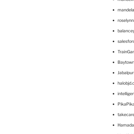
mandelae
roselyn
balance
salesfo
TrainG
Baytown
Jabalpu
halobjd
intellig
PikaPik
takecar
Hamada