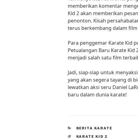
memberikan komentar mengena
Kid 2 akan memberikan pesan
penonton. Kisah persahabatan
terus berkembang dalam film i
Para penggemar Karate Kid p
Petualangan Baru Karate Kid 2
menjadi salah satu film terbai
Jadi, siap-siap untuk menyaks
yang akan segera tayang di b
lewatkan aksi seru Daniel L
baru dalam dunia karate!
CATEGORIES
BERITA KARATE
TAGS
KARATE KID 2