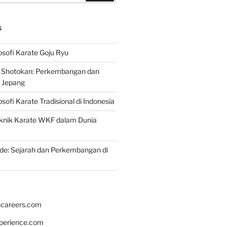
S
osofi Karate Goju Ryu
e Shotokan: Perkembangan dan
i Jepang
osofi Karate Tradisional di Indonesia
knik Karate WKF dalam Dunia
de: Sejarah dan Perkembangan di
hcareers.com
xperience.com