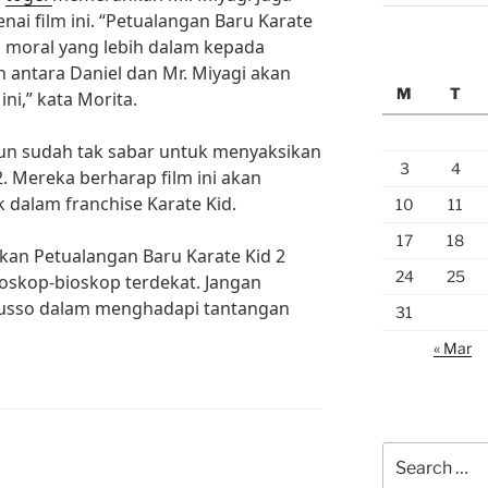
i film ini. “Petualangan Baru Karate
 moral yang lebih dalam kepada
 antara Daniel dan Mr. Miyagi akan
M
T
ni,” kata Morita.
un sudah tak sabar untuk menyaksikan
3
4
. Mereka berharap film ini akan
k dalam franchise Karate Kid.
10
11
17
18
ikan Petualangan Baru Karate Kid 2
24
25
ioskop-bioskop terdekat. Jangan
aRusso dalam menghadapi tantangan
31
« Mar
Search
for: