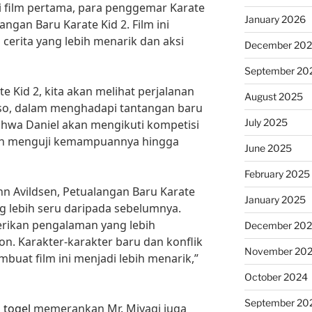
i film pertama, para penggemar Karate
January 2026
ngan Baru Karate Kid 2. Film ini
erita yang lebih menarik dan aksi
December 20
September 20
 Kid 2, kita akan melihat perjalanan
August 2025
sso, dalam menghadapi tantangan baru
July 2025
bahwa Daniel akan mengikuti kompetisi
kan menguji kemampuannya hingga
June 2025
February 2025
ohn Avildsen, Petualangan Baru Karate
January 2025
ng lebih seru daripada sebelumnya.
rikan pengalaman yang lebih
December 20
. Karakter-karakter baru dan konflik
November 20
buat film ini menjadi lebih menarik,”
October 2024
September 20
g
togel
memerankan Mr. Miyagi juga