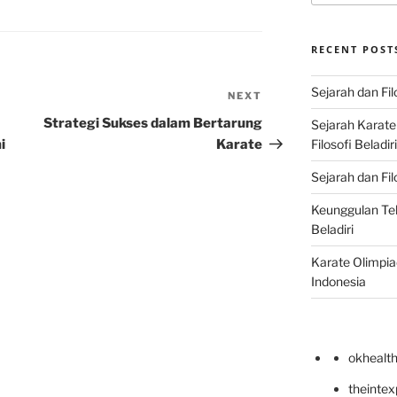
RECENT POST
Sejarah dan Fil
NEXT
Next
Post
Strategi Sukses dalam Bertarung
Sejarah Karat
i
Karate
Filosofi Beladir
Sejarah dan Fil
Keunggulan Te
Beladiri
Karate Olimpia
Indonesia
okhealt
theinte