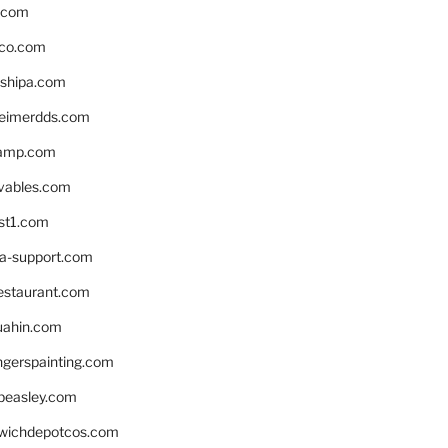
s.com
ico.com
shipa.com
eimerdds.com
camp.com
ivables.com
st1.com
la-support.com
estaurant.com
uahin.com
erspainting.com
beasley.com
wichdepotcos.com