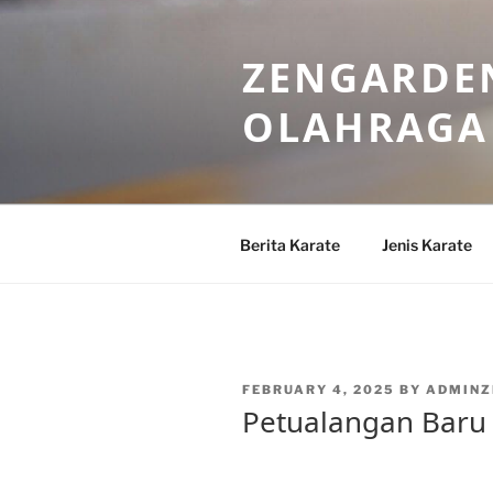
Skip
to
ZENGARDEN
content
OLAHRAGA
Berita Karate
Jenis Karate
POSTED
FEBRUARY 4, 2025
BY
ADMINZ
ON
Petualangan Baru 