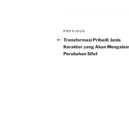
Post
Previous
PREVIOUS
navigation
Post
Transformasi Pribadi: Jenis
Karakter yang Akan Mengalam
Perubahan Sifat