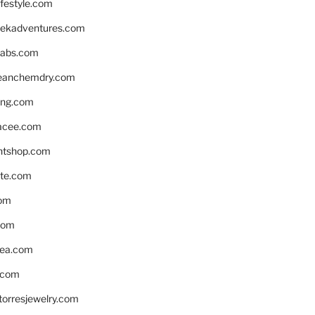
ifestyle.com
eekadventures.com
labs.com
leanchemdry.com
ing.com
acee.com
ntshop.com
te.com
om
com
ea.com
.com
torresjewelry.com