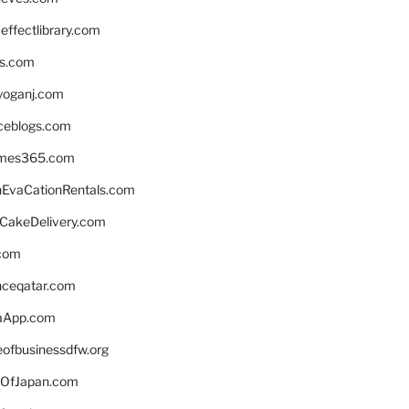
ffectlibrary.com
ns.com
yoganj.com
rceblogs.com
ames365.com
EvaCationRentals.com
rCakeDelivery.com
.com
enceqatar.com
aApp.com
eofbusinessdfw.org
OfJapan.com