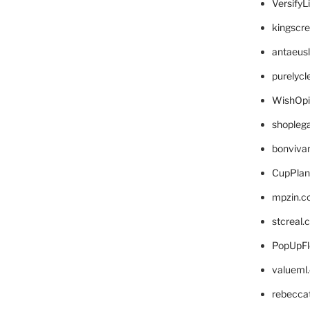
VersifyL
kingscr
antaeus
purelyc
WishOp
shopleg
bonviva
CupPlan
mpzin.c
stcreal.
PopUpFl
valueml
rebecca