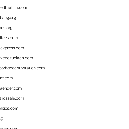
edthefilm.com
ds-bg.org
ves.org
tees.com
rsexpress.com
venezuelaen.com
oodfoodcorporation.com
nnt.com
gender.com
ardssale.com
litics.com
rg
neves.com