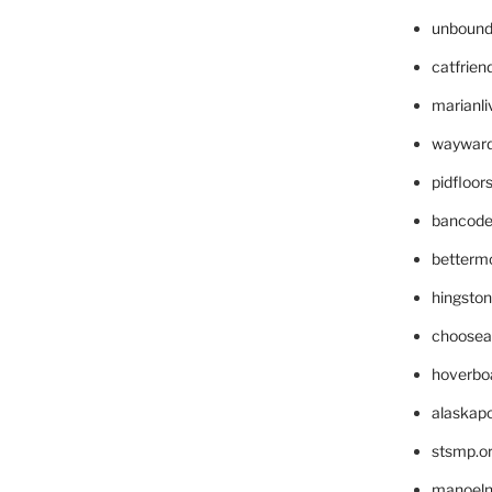
unbound
catfrien
marianli
wayward
pidfloo
bancode
betterm
hingsto
choosea
hoverbo
alaskapo
stsmp.o
manoel