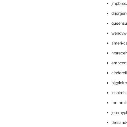
jmpblis
drjorger
queensu
wendyw
ameri-
hrsrece
empcon
cinderel
bigpinkr
inspireh
memming
jeremyp
thesand