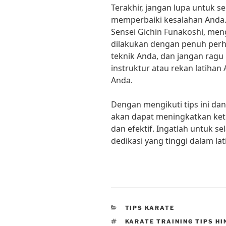
Terakhir, jangan lupa untuk s
memperbaiki kesalahan Anda. 
Sensei Gichin Funakoshi, meng
dilakukan dengan penuh perha
teknik Anda, dan jangan ragu
instruktur atau rekan latihan
Anda.
Dengan mengikuti tips ini dan
akan dapat meningkatkan ket
dan efektif. Ingatlah untuk s
dedikasi yang tinggi dalam lat
CATEGORIES
TIPS KARATE
TAGS
KARATE TRAINING TIPS HI