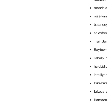
mandelae
roselyn
balance
salesfo
TrainG
Baytown
Jabalpu
halobjd
intellig
PikaPik
takecar
Hamada