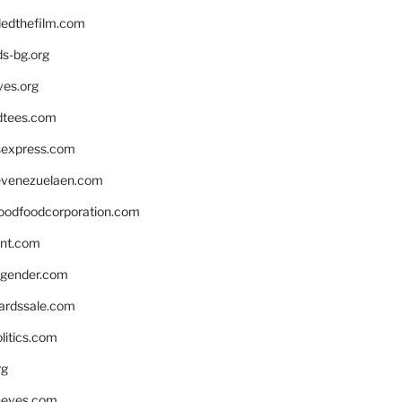
edthefilm.com
ds-bg.org
ves.org
tees.com
rsexpress.com
venezuelaen.com
oodfoodcorporation.com
nnt.com
gender.com
ardssale.com
litics.com
rg
neves.com