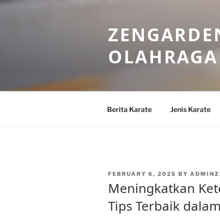
Skip
to
ZENGARDEN
content
OLAHRAGA
Berita Karate
Jenis Karate
POSTED
FEBRUARY 6, 2025
BY
ADMINZ
ON
Meningkatkan Ket
Tips Terbaik dala