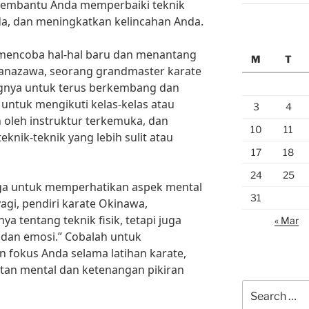
 membantu Anda memperbaiki teknik
, dan meningkatkan kelincahan Anda.
k mencoba hal-hal baru dan menantang
M
T
u Kanazawa, seorang grandmaster karate
gnya untuk terus berkembang dan
 untuk mengikuti kelas-kelas atau
3
4
 oleh instruktur terkemuka, dan
10
11
knik-teknik yang lebih sulit atau
17
18
24
25
 juga untuk memperhatikan aspek mental
31
yagi, pendiri karate Okinawa,
a tentang teknik fisik, tetapi juga
« Mar
 dan emosi.” Cobalah untuk
 fokus Anda selama latihan karate,
an mental dan ketenangan pikiran
Search
for: