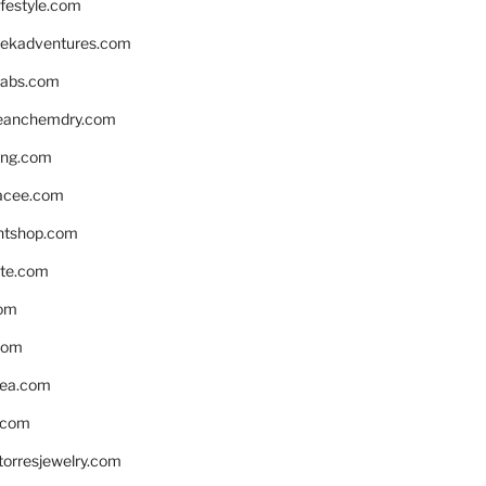
ifestyle.com
eekadventures.com
labs.com
leanchemdry.com
ing.com
acee.com
ntshop.com
te.com
om
com
ea.com
.com
torresjewelry.com