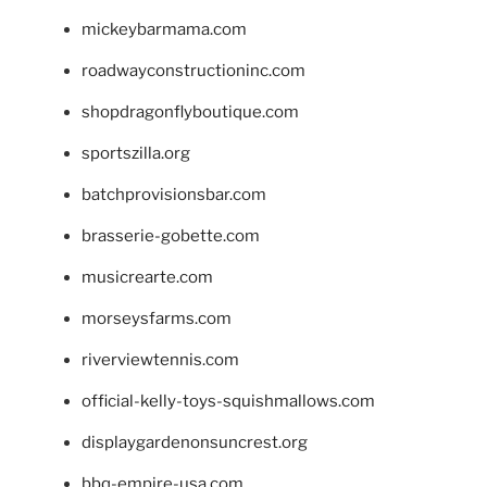
mickeybarmama.com
roadwayconstructioninc.com
shopdragonflyboutique.com
sportszilla.org
batchprovisionsbar.com
brasserie-gobette.com
musicrearte.com
morseysfarms.com
riverviewtennis.com
official-kelly-toys-squishmallows.com
displaygardenonsuncrest.org
bbq-empire-usa.com