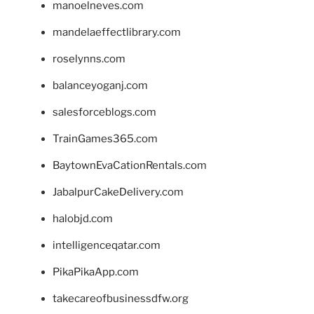
manoelneves.com
mandelaeffectlibrary.com
roselynns.com
balanceyoganj.com
salesforceblogs.com
TrainGames365.com
BaytownEvaCationRentals.com
JabalpurCakeDelivery.com
halobjd.com
intelligenceqatar.com
PikaPikaApp.com
takecareofbusinessdfw.org