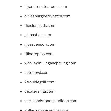
lilyandrosetearoom.com
olivesburgberrypatch.com
theslushkids.com
giobastian.com
glpascensori.com
rifloorepoxy.com
woolleymillingandpaving.com
uptonpvd.com
2troublegrill.com
casateranga.com
sticksandstonesstudiooh.com
walkers-treeservice.com