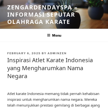
Skip
ZENGARDENDAYSPA –
to
INFORMASI SEPUTAR
content
OLAHRAGA KARATE
Menu
POSTED
FEBRUARY 6, 2025
BY
ADMINZEN
ON
Inspirasi Atlet Karate Indonesia
yang Mengharumkan Nama
Negara
Atlet karate Indonesia memang tidak pernah kehabisan
inspirasi untuk mengharumkan nama negara. Mereka
telah menunjukkan prestasi gemilang di berbagai ajang