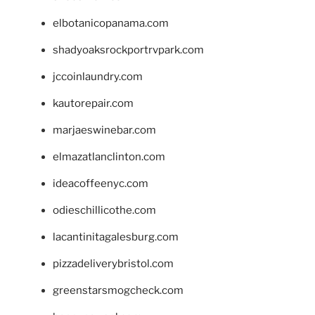
elbotanicopanama.com
shadyoaksrockportrvpark.com
jccoinlaundry.com
kautorepair.com
marjaeswinebar.com
elmazatlanclinton.com
ideacoffeenyc.com
odieschillicothe.com
lacantinitagalesburg.com
pizzadeliverybristol.com
greenstarsmogcheck.com