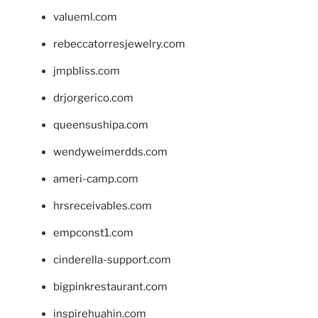
valueml.com
rebeccatorresjewelry.com
jmpbliss.com
drjorgerico.com
queensushipa.com
wendyweimerdds.com
ameri-camp.com
hrsreceivables.com
empconst1.com
cinderella-support.com
bigpinkrestaurant.com
inspirehuahin.com