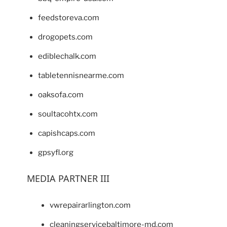
feedstoreva.com
drogopets.com
ediblechalk.com
tabletennisnearme.com
oaksofa.com
soultacohtx.com
capishcaps.com
gpsyfl.org
MEDIA PARTNER III
vwrepairarlington.com
cleaningservicebaltimore-md.com