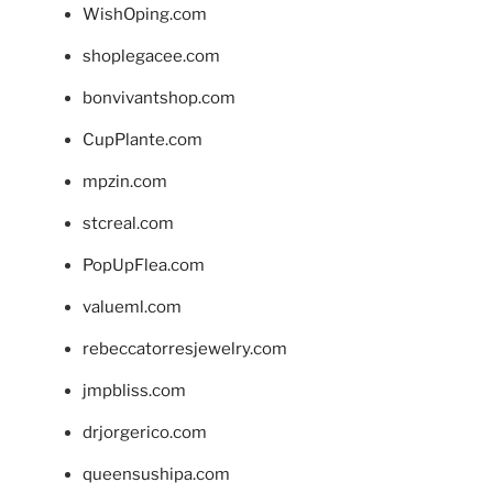
WishOping.com
shoplegacee.com
bonvivantshop.com
CupPlante.com
mpzin.com
stcreal.com
PopUpFlea.com
valueml.com
rebeccatorresjewelry.com
jmpbliss.com
drjorgerico.com
queensushipa.com