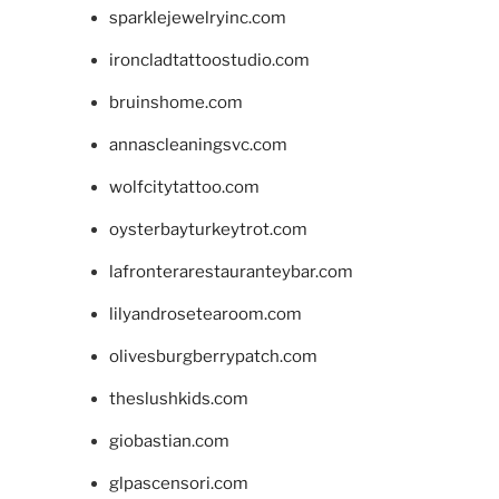
sparklejewelryinc.com
ironcladtattoostudio.com
bruinshome.com
annascleaningsvc.com
wolfcitytattoo.com
oysterbayturkeytrot.com
lafronterarestauranteybar.com
lilyandrosetearoom.com
olivesburgberrypatch.com
theslushkids.com
giobastian.com
glpascensori.com