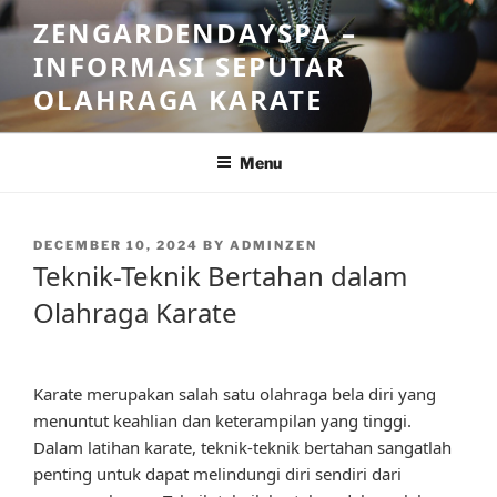
Skip
ZENGARDENDAYSPA –
to
INFORMASI SEPUTAR
content
OLAHRAGA KARATE
Menu
POSTED
DECEMBER 10, 2024
BY
ADMINZEN
ON
Teknik-Teknik Bertahan dalam
Olahraga Karate
Karate merupakan salah satu olahraga bela diri yang
menuntut keahlian dan keterampilan yang tinggi.
Dalam latihan karate, teknik-teknik bertahan sangatlah
penting untuk dapat melindungi diri sendiri dari