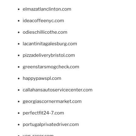
elmazatlanclinton.com
ideacoffeenyc.com
odieschillicothe.com
lacantinitagalesburg.com
pizzadeliverybristol.com
greenstarsmogcheck.com
happypawspl.com
callahansautoservicecenter.com
georgiascornermarket.com
perfectfit24-7.com
portugalprivatedriver.com
von-racer.com