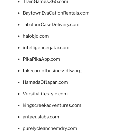
TrainGames365.com
BaytownEvaCationRentals.com
JabalpurCakeDelivery.com
halobjd.com
intelligenceqatar.com
PikaPikaApp.com
takecareofbusinessdfw.org
HamadaOfJapan.com
VersifyLifestyle.com
kingscreekadventures.com
antaeuslabs.com
purelycleanchemdry.com