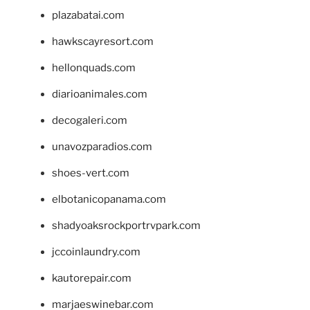
plazabatai.com
hawkscayresort.com
hellonquads.com
diarioanimales.com
decogaleri.com
unavozparadios.com
shoes-vert.com
elbotanicopanama.com
shadyoaksrockportrvpark.com
jccoinlaundry.com
kautorepair.com
marjaeswinebar.com