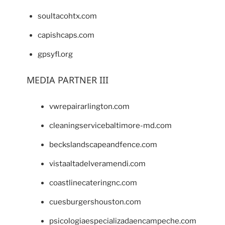
soultacohtx.com
capishcaps.com
gpsyfl.org
MEDIA PARTNER III
vwrepairarlington.com
cleaningservicebaltimore-md.com
beckslandscapeandfence.com
vistaaltadelveramendi.com
coastlinecateringnc.com
cuesburgershouston.com
psicologiaespecializadaencampeche.com