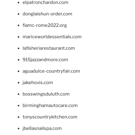
elpatronchardon.com
donglaishun-order.com
fiamc-rome2022.org
mariceworldessentials.com
lafisheriarestaurant.com
915jazzandmore.com
aguadulce-countryfair.com
jakehovis.com
bosswingsduluth.com
birminghamautocare.com
tonyscountrykitchen.com
jbellasnailspa.com