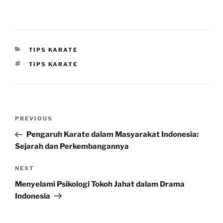
CATEGORIES
TIPS KARATE
TAGS
TIPS KARATE
Post
Previous
PREVIOUS
navigation
Post
Pengaruh Karate dalam Masyarakat Indonesia:
Sejarah dan Perkembangannya
Next
NEXT
Post
Menyelami Psikologi Tokoh Jahat dalam Drama
Indonesia