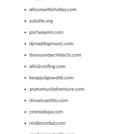
allisonwillisholley.com
solslite.org
portwayinn.com
djmaddogmusic.com
thesoundarchitects.com
allin1roofing.com
keepjudgewebb.com
anatomyofadventure.com
drivancastillo.com
cmmedspa.com
midletontkd.com