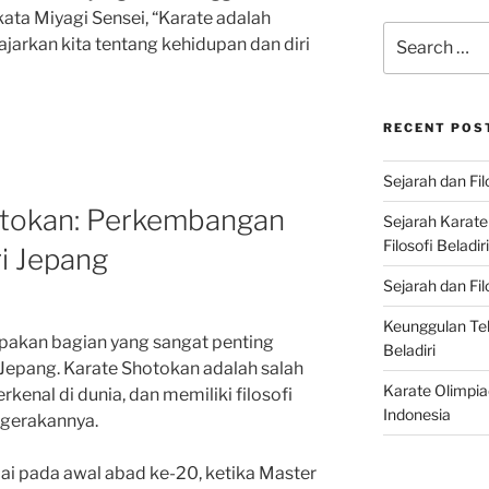
 kata Miyagi Sensei, “Karate adalah
Search
jarkan kita tentang kehidupan dan diri
for:
RECENT POS
Sejarah dan Fil
otokan: Perkembangan
Sejarah Karat
Filosofi Beladir
ri Jepang
Sejarah dan Fil
Keunggulan Te
pakan bagian yang sangat penting
Beladiri
Jepang. Karate Shotokan adalah salah
Karate Olimpia
erkenal di dunia, dan memiliki filosofi
Indonesia
 gerakannya.
ai pada awal abad ke-20, ketika Master