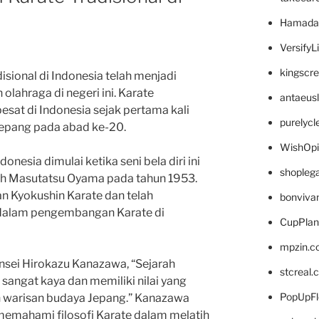
Hamada
VersifyL
kingscr
disional di Indonesia telah menjadi
olahraga di negeri ini. Karate
antaeus
esat di Indonesia sejak pertama kali
purelyc
Jepang pada abad ke-20.
WishOp
donesia dimulai ketika seni bela diri ini
shopleg
leh Masutatsu Oyama pada tahun 1953.
n Kyokushin Karate dan telah
bonviva
 dalam pengembangan Karate di
CupPlan
mpzin.c
ensei Hirokazu Kanazawa, “Sejarah
stcreal.
 sangat kaya dan memiliki nilai yang
PopUpFl
 warisan budaya Jepang.” Kanazawa
emahami filosofi Karate dalam melatih