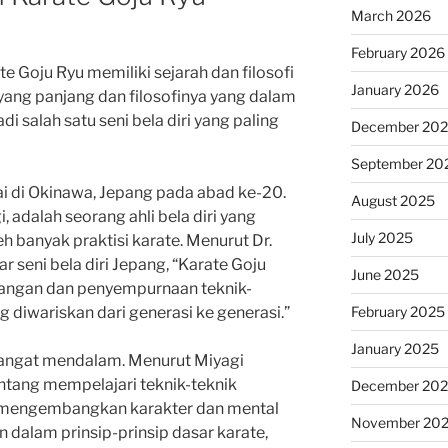
March 2026
February 2026
 Goju Ryu memiliki sejarah dan filosofi
January 2026
yang panjang dan filosofinya yang dalam
i salah satu seni bela diri yang paling
December 20
September 20
ai di Okinawa, Jepang pada abad ke-20.
August 2025
i, adalah seorang ahli bela diri yang
July 2025
h banyak praktisi karate. Menurut Dr.
r seni bela diri Jepang, “Karate Goju
June 2025
bangan dan penyempurnaan teknik-
February 2025
g diwariskan dari generasi ke generasi.”
January 2025
 sangat mendalam. Menurut Miyagi
entang mempelajari teknik-teknik
December 20
ng mengembangkan karakter dan mental
November 20
in dalam prinsip-prinsip dasar karate,