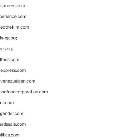
hcareers.com
xperience.com
edthefilm.com
ds-bg.org
ves.org
tees.com
rsexpress.com
venezuelaen.com
oodfoodcorporation.com
nnt.com
gender.com
ardssale.com
litics.com