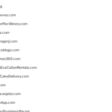
rg
neves.com
ffectlibrary.com
ns.com
yoganj.com
rceblogs.com
ames365.com
EvaCationRentals.com
rCakeDelivery.com
.com
enceqatar.com
aApp.com
eofbusinessdfw.org