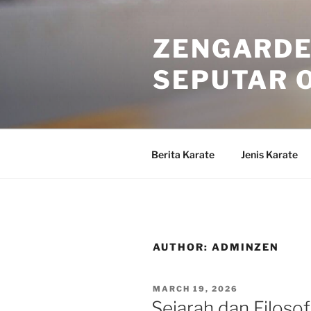
Skip
to
ZENGARDE
content
SEPUTAR 
Berita Karate
Jenis Karate
AUTHOR:
ADMINZEN
POSTED
MARCH 19, 2026
ON
Sejarah dan Filoso