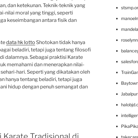
aran, dan ketekunan. Teknik-teknik yang
stsmp.o
-nilai moral yang tinggi, seperti
manoel
a keseimbangan antara fisik dan
mandelae
roselyn
ate
data hk lotto
Shotokan tidak hanya
i beladiri, tetapi juga tentang filosofi
balance
 di dalamnya. Sebagai praktisi Karate
salesfo
ntuk memahami dan menerapkan nilai-
sehari-hari. Seperti yang dikatakan oleh
TrainG
n hanya tentang beladiri, tetapi juga
Baytown
lani hidup dengan penuh semangat dan
Jabalpu
halobjd
intellig
PikaPik
i Karate Tradisional di
takecar