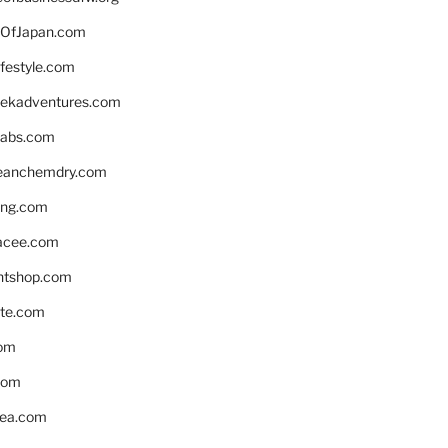
OfJapan.com
ifestyle.com
eekadventures.com
labs.com
leanchemdry.com
ing.com
acee.com
ntshop.com
te.com
om
com
ea.com