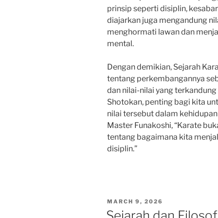
prinsip seperti disiplin, kesab
diajarkan juga mengandung nilai
menghormati lawan dan menjag
mental.
Dengan demikian, Sejarah Kar
tentang perkembangannya sebaga
dan nilai-nilai yang terkandung
Shotokan, penting bagi kita u
nilai tersebut dalam kehidupan 
Master Funakoshi, “Karate buka
tentang bagaimana kita menja
disiplin.”
POSTED
MARCH 9, 2026
ON
Sejarah dan Filosof