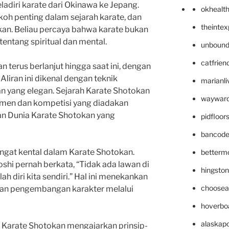
diri karate dari Okinawa ke Jepang.
okhealt
koh penting dalam sejarah karate, dan
theinte
okan. Beliau percaya bahwa karate bukan
 tentang spiritual dan mental.
unbound
catfrien
terus berlanjut hingga saat ini, dengan
. Aliran ini dikenal dengan teknik
marianli
n yang elegan. Sejarah Karate Shotokan
wayward
men dan kompetisi yang diadakan
aan Dunia Karate Shotokan yang
pidfloo
bancode
sangat kental dalam Karate Shotokan.
betterm
shi pernah berkata, “Tidak ada lawan di
hingsto
ah diri kita sendiri.” Hal ini menekankan
choosea
 dan pengembangan karakter melalui
hoverbo
alaskapo
, Karate Shotokan mengajarkan prinsip-