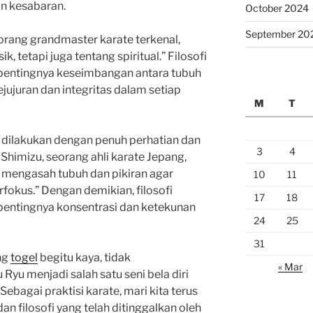
dan kesabaran.
October 2024
September 20
rang grandmaster karate terkenal,
k, tetapi juga tentang spiritual.” Filosofi
pentingnya keseimbangan antara tubuh
ejujuran dan integritas dalam setiap
M
T
n dilakukan dengan penuh perhatian dan
3
4
Shimizu, seorang ahli karate Jepang,
g mengasah tubuh dan pikiran agar
10
11
rfokus.” Dengan demikian, filosofi
17
18
pentingnya konsentrasi dan ketekunan
24
25
31
ng
togel
begitu kaya, tidak
« Mar
Ryu menjadi salah satu seni bela diri
Sebagai praktisi karate, mari kita terus
n filosofi yang telah ditinggalkan oleh