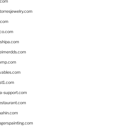
.com
torresjewelry.com
s.com
ico.com
shipa.com
eimerdds.com
camp.com
ivables.com
st1.com
la-support.com
estaurant.com
uahin.com
erspainting.com