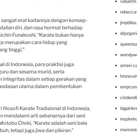
valueml
rebecca
ga sangat erat kaitannya dengan konsep-
jmpblis
dalian diri, dan rasa hormat terhadap
drjorger
chin Funakoshi, “Karate bukan hanya
juga merupakan cara hidup yang
queensu
ang tinggi.”
wendyw
l di Indonesia, para praktisi juga
ameri-
uru dan sesama murid, serta
hrsrece
integritas dalam setiap gerakan yang
di landasan utama dalam pembentukan
empcon
cinderel
bigpinkr
losofi Karate Tradisional di Indonesia,
n mendalami arti sebenarnya dari seni
inspireh
a Motobu Choki, “Karate adalah seni bela
memming
buh, tetapi juga jiwa dan pikiran.”