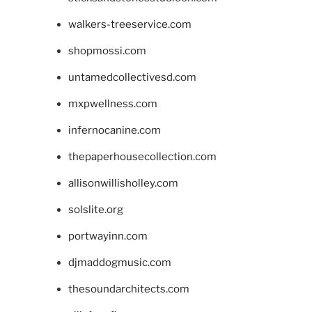
walkers-treeservice.com
shopmossi.com
untamedcollectivesd.com
mxpwellness.com
infernocanine.com
thepaperhousecollection.com
allisonwillisholley.com
solslite.org
portwayinn.com
djmaddogmusic.com
thesoundarchitects.com