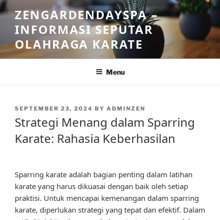
Skip
ZENGARDENDAYSPA –
to
INFORMASI SEPUTAR
content
OLAHRAGA KARATE
Menu
POSTED
SEPTEMBER 23, 2024
BY
ADMINZEN
ON
Strategi Menang dalam Sparring
Karate: Rahasia Keberhasilan
Sparring karate adalah bagian penting dalam latihan
karate yang harus dikuasai dengan baik oleh setiap
praktisi. Untuk mencapai kemenangan dalam sparring
karate, diperlukan strategi yang tepat dan efektif. Dalam