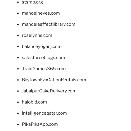
stsmp.org
manoelneves.com
mandelaeffectlibrary.com
roselynns.com
balanceyoganj.com
salesforceblogs.com
TrainGames365.com
BaytownEvaCationRentals.com
JabalpurCakeDelivery.com
halobjd.com
intelligenceqatar.com
PikaPikaApp.com