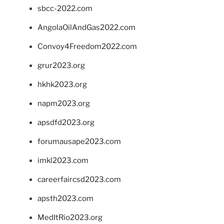
sbcc-2022.com
AngolaOilAndGas2022.com
Convoy4Freedom2022.com
grur2023.org
hkhk2023.org
napm2023.org
apsdfd2023.org
forumausape2023.com
imkl2023.com
careerfaircsd2023.com
apsth2023.com
MedItRio2023.org