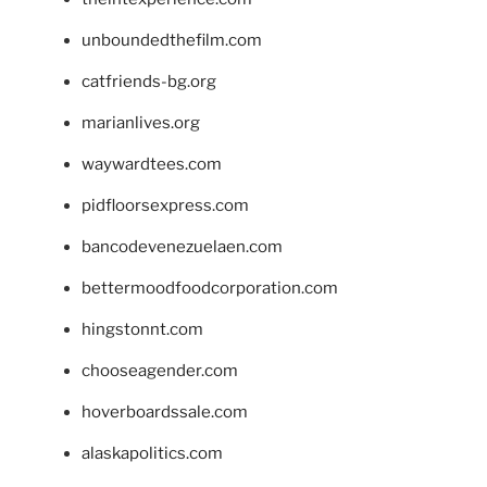
unboundedthefilm.com
catfriends-bg.org
marianlives.org
waywardtees.com
pidfloorsexpress.com
bancodevenezuelaen.com
bettermoodfoodcorporation.com
hingstonnt.com
chooseagender.com
hoverboardssale.com
alaskapolitics.com