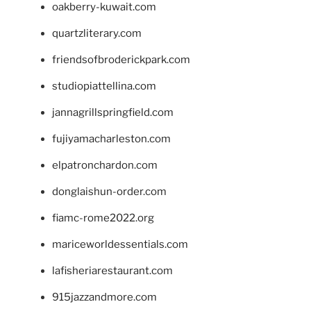
oakberry-kuwait.com
quartzliterary.com
friendsofbroderickpark.com
studiopiattellina.com
jannagrillspringfield.com
fujiyamacharleston.com
elpatronchardon.com
donglaishun-order.com
fiamc-rome2022.org
mariceworldessentials.com
lafisheriarestaurant.com
915jazzandmore.com