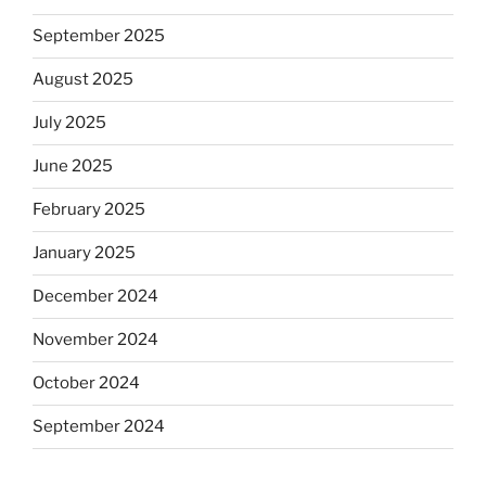
September 2025
August 2025
July 2025
June 2025
February 2025
January 2025
December 2024
November 2024
October 2024
September 2024