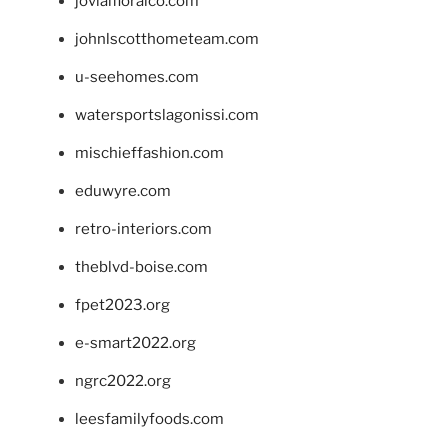
jovialfloralco.com
johnlscotthometeam.com
u-seehomes.com
watersportslagonissi.com
mischieffashion.com
eduwyre.com
retro-interiors.com
theblvd-boise.com
fpet2023.org
e-smart2022.org
ngrc2022.org
leesfamilyfoods.com