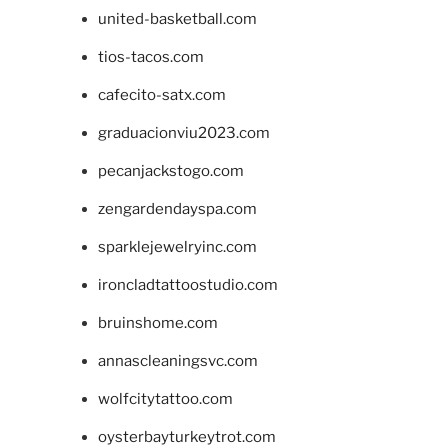
united-basketball.com
tios-tacos.com
cafecito-satx.com
graduacionviu2023.com
pecanjackstogo.com
zengardendayspa.com
sparklejewelryinc.com
ironcladtattoostudio.com
bruinshome.com
annascleaningsvc.com
wolfcitytattoo.com
oysterbayturkeytrot.com