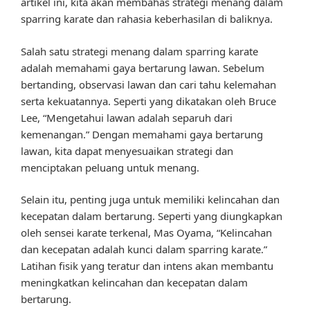
artikel ini, kita akan membahas strategi menang dalam
sparring karate dan rahasia keberhasilan di baliknya.
Salah satu strategi menang dalam sparring karate
adalah memahami gaya bertarung lawan. Sebelum
bertanding, observasi lawan dan cari tahu kelemahan
serta kekuatannya. Seperti yang dikatakan oleh Bruce
Lee, “Mengetahui lawan adalah separuh dari
kemenangan.” Dengan memahami gaya bertarung
lawan, kita dapat menyesuaikan strategi dan
menciptakan peluang untuk menang.
Selain itu, penting juga untuk memiliki kelincahan dan
kecepatan dalam bertarung. Seperti yang diungkapkan
oleh sensei karate terkenal, Mas Oyama, “Kelincahan
dan kecepatan adalah kunci dalam sparring karate.”
Latihan fisik yang teratur dan intens akan membantu
meningkatkan kelincahan dan kecepatan dalam
bertarung.