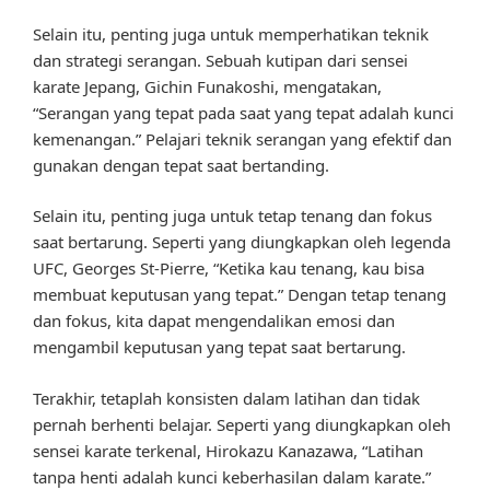
Selain itu, penting juga untuk memperhatikan teknik
dan strategi serangan. Sebuah kutipan dari sensei
karate Jepang, Gichin Funakoshi, mengatakan,
“Serangan yang tepat pada saat yang tepat adalah kunci
kemenangan.” Pelajari teknik serangan yang efektif dan
gunakan dengan tepat saat bertanding.
Selain itu, penting juga untuk tetap tenang dan fokus
saat bertarung. Seperti yang diungkapkan oleh legenda
UFC, Georges St-Pierre, “Ketika kau tenang, kau bisa
membuat keputusan yang tepat.” Dengan tetap tenang
dan fokus, kita dapat mengendalikan emosi dan
mengambil keputusan yang tepat saat bertarung.
Terakhir, tetaplah konsisten dalam latihan dan tidak
pernah berhenti belajar. Seperti yang diungkapkan oleh
sensei karate terkenal, Hirokazu Kanazawa, “Latihan
tanpa henti adalah kunci keberhasilan dalam karate.”