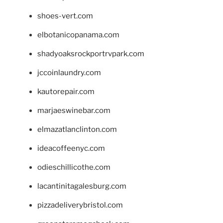
shoes-vert.com
elbotanicopanama.com
shadyoaksrockportrvpark.com
jccoinlaundry.com
kautorepair.com
marjaeswinebar.com
elmazatlanclinton.com
ideacoffeenyc.com
odieschillicothe.com
lacantinitagalesburg.com
pizzadeliverybristol.com