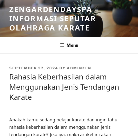
Skip
ZENGARDENDAYSPA –
to
INFORMASI SEPUTAR
content
OLAHRAGA KARATE
Menu
POSTED
SEPTEMBER 27, 2024
BY
ADMINZEN
ON
Rahasia Keberhasilan dalam
Menggunakan Jenis Tendangan
Karate
Apakah kamu sedang belajar karate dan ingin tahu
rahasia keberhasilan dalam menggunakan jenis
tendangan karate? Jika iya, maka artikel ini akan