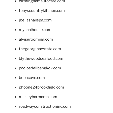
birminghamautocare.com
tonyscountrykitchen.com
jbellasnailspa.com
mychaihouse.com
alvisgrooming.com
thegeorginaestate.com
blythewoodseafood.com
paolosdelibangkok.com
bobacove.com
phoone24brookfield.com
mickeybarmama.com
roadwayconstructioninc.com