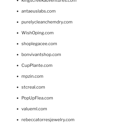
kingscreekadventures.com
antaeuslabs.com
purelycleanchemdry.com
WishOping.com
shoplegacee.com
bonvivantshop.com
CupPlante.com
mpzin.com
stcreal.com
PopUpFlea.com
valueml.com
rebeccatorresjewelry.com