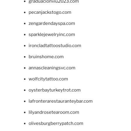
graduacionviu2023.com
pecanjackstogo.com
zengardendayspa.com
sparklejewelryinc.com
ironcladtattoostudio.com
bruinshome.com
annascleaningsvc.com
wolfcitytattoo.com
oysterbayturkeytrot.com
lafronterarestauranteybar.com
lilyandrosetearoom.com
olivesburgberrypatch.com