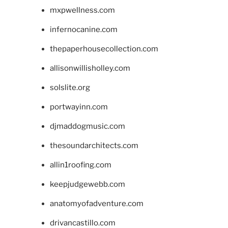
mxpwellness.com
infernocanine.com
thepaperhousecollection.com
allisonwillisholley.com
solslite.org
portwayinn.com
djmaddogmusic.com
thesoundarchitects.com
allin1roofing.com
keepjudgewebb.com
anatomyofadventure.com
drivancastillo.com