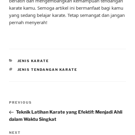
berlatih dan mengembangkan kemampuan tendangan
karate kamu. Semoga artikel ini bermanfaat bagi kamu
yang sedang belajar karate. Tetap semangat dan jangan
pernah menyerah!
CATEGORIES
JENIS KARATE
TAGS
JENIS TENDANGAN KARATE
Post
Previous
PREVIOUS
navigation
Post
Teknik Latihan Karate yang Efektif: Menjadi Ahli
dalam Waktu Singkat
Next
NEXT