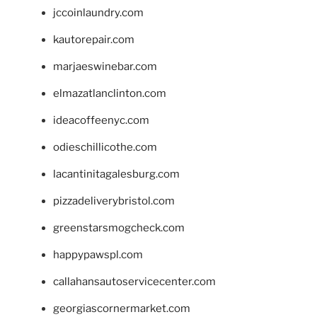
jccoinlaundry.com
kautorepair.com
marjaeswinebar.com
elmazatlanclinton.com
ideacoffeenyc.com
odieschillicothe.com
lacantinitagalesburg.com
pizzadeliverybristol.com
greenstarsmogcheck.com
happypawspl.com
callahansautoservicecenter.com
georgiascornermarket.com