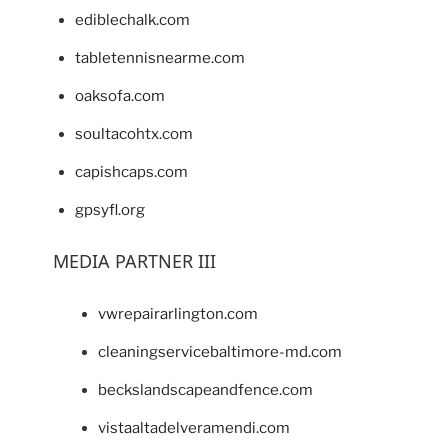
ediblechalk.com
tabletennisnearme.com
oaksofa.com
soultacohtx.com
capishcaps.com
gpsyfl.org
MEDIA PARTNER III
vwrepairarlington.com
cleaningservicebaltimore-md.com
beckslandscapeandfence.com
vistaaltadelveramendi.com