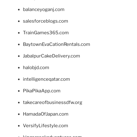
balanceyoganj.com
salesforceblogs.com
TrainGames365.com
BaytownEvaCationRentals.com
JabalpurCakeDelivery.com
halobjd.com
intelligenceqatar.com
PikaPikaApp.com
takecareofbusinessdfw.org
HamadaOfJapan.com
VersifyLifestyle.com