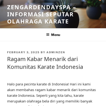
Skip
ZENGARDENDAYSPA –
to
INFORMASI SEPUTAR
content
OLAHRAGA KARATE
Menu
POSTED
FEBRUARY 3, 2025
BY
ADMINZEN
ON
Ragam Kabar Menarik dari
Komunitas Karate Indonesia
Halo para pecinta karate di Indonesia! Hari ini kami
akan membahas ragam kabar menarik dari komunitas
karate Indonesia. Seperti yang kita tahu, karate
merupakan olahraga bela diri yang memiliki banyak