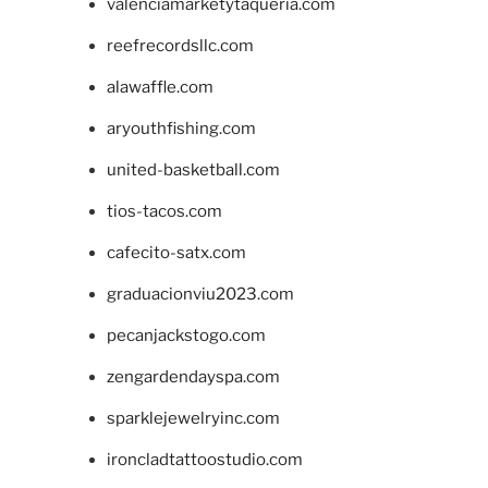
valenciamarketytaqueria.com
reefrecordsllc.com
alawaffle.com
aryouthfishing.com
united-basketball.com
tios-tacos.com
cafecito-satx.com
graduacionviu2023.com
pecanjackstogo.com
zengardendayspa.com
sparklejewelryinc.com
ironcladtattoostudio.com