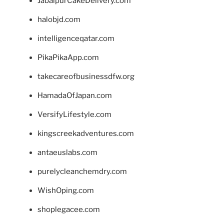
JabalpurCakeDelivery.com
halobjd.com
intelligenceqatar.com
PikaPikaApp.com
takecareofbusinessdfw.org
HamadaOfJapan.com
VersifyLifestyle.com
kingscreekadventures.com
antaeuslabs.com
purelycleanchemdry.com
WishOping.com
shoplegacee.com