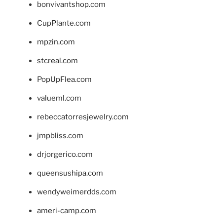
bonvivantshop.com
CupPlante.com
mpzin.com
stcreal.com
PopUpFlea.com
valueml.com
rebeccatorresjewelry.com
jmpbliss.com
drjorgerico.com
queensushipa.com
wendyweimerdds.com
ameri-camp.com