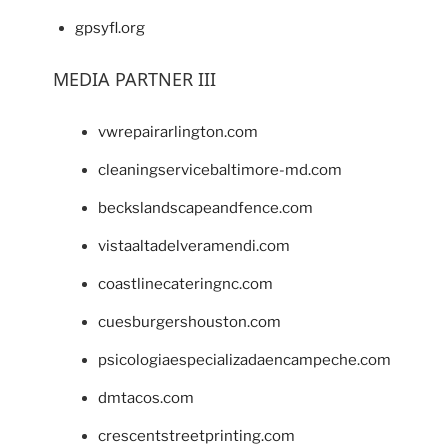
gpsyfl.org
MEDIA PARTNER III
vwrepairarlington.com
cleaningservicebaltimore-md.com
beckslandscapeandfence.com
vistaaltadelveramendi.com
coastlinecateringnc.com
cuesburgershouston.com
psicologiaespecializadaencampeche.com
dmtacos.com
crescentstreetprinting.com