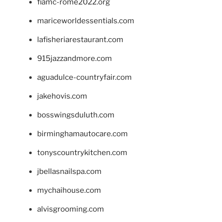
fiamc-rome2022.org
mariceworldessentials.com
lafisheriarestaurant.com
915jazzandmore.com
aguadulce-countryfair.com
jakehovis.com
bosswingsduluth.com
birminghamautocare.com
tonyscountrykitchen.com
jbellasnailspa.com
mychaihouse.com
alvisgrooming.com