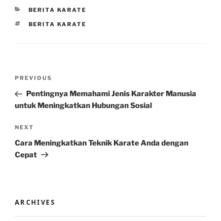
CATEGORIES
BERITA KARATE
TAGS
BERITA KARATE
Post
Previous
PREVIOUS
navigation
Post
Pentingnya Memahami Jenis Karakter Manusia
untuk Meningkatkan Hubungan Sosial
Next
NEXT
Post
Cara Meningkatkan Teknik Karate Anda dengan
Cepat
ARCHIVES