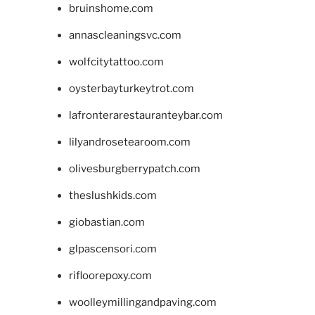
bruinshome.com
annascleaningsvc.com
wolfcitytattoo.com
oysterbayturkeytrot.com
lafronterarestauranteybar.com
lilyandrosetearoom.com
olivesburgberrypatch.com
theslushkids.com
giobastian.com
glpascensori.com
rifloorepoxy.com
woolleymillingandpaving.com