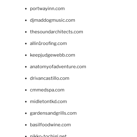
portwayinn.com
djmaddogmusic.com
thesoundarchitects.com
allin1roofing.com
keepjudgewebb.com
anatomyofadventure.com
drivancastillo.com
cmmedspa.com
midletontkd.com
gardensandgrills.com
basilfoodwine.com
nikko-tochigi.net