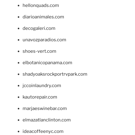
hellonquads.com
diarioanimales.com
decogaleri.com
unavozparadios.com
shoes-vert.com
elbotanicopanama.com
shadyoaksrockportrvpark.com
jccoinlaundry.com
kautorepair.com
marjaeswinebar.com
elmazatlanclinton.com
ideacoffeenyc.com