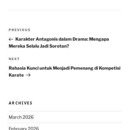
Post
Previous
PREVIOUS
navigation
Post
Karakter Antagonis dalam Drama: Mengapa
Mereka Selalu Jadi Sorotan?
Next
NEXT
Post
Rahasia Kunci untuk Menjadi Pemenang di Kompetisi
Karate
ARCHIVES
March 2026
February 2026