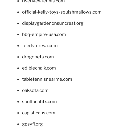
riverviewtennis.com
official-kelly-toys-squishmallows.com
displaygardenonsuncrest.org
bbq-empire-usa.com
feedstoreva.com
drogopets.com
ediblechalk.com
tabletennisnearme.com
oaksofa.com
soultacohtx.com
capishcaps.com
gpsyfl.org