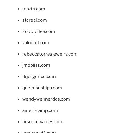
mpzin.com
stcreal.com
PopUpFlea.com
valueml.com
rebeccatorresjewelry.com
jmpbliss.com
drjorgerico.com
queensushipa.com
wendyweimerdds.com
ameri-camp.com
hrsreceivables.com
empconst1.com