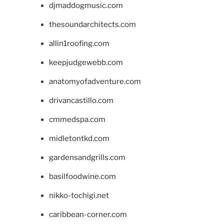
djmaddogmusic.com
thesoundarchitects.com
allin1roofing.com
keepjudgewebb.com
anatomyofadventure.com
drivancastillo.com
cmmedspa.com
midletontkd.com
gardensandgrills.com
basilfoodwine.com
nikko-tochigi.net
caribbean-corner.com