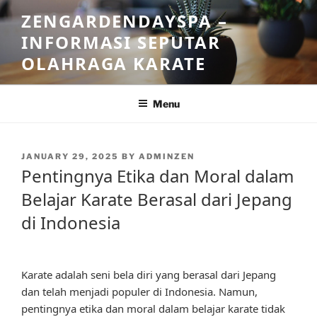
Skip
ZENGARDENDAYSPA –
to
INFORMASI SEPUTAR
content
OLAHRAGA KARATE
Menu
POSTED
JANUARY 29, 2025
BY
ADMINZEN
ON
Pentingnya Etika dan Moral dalam
Belajar Karate Berasal dari Jepang
di Indonesia
Karate adalah seni bela diri yang berasal dari Jepang
dan telah menjadi populer di Indonesia. Namun,
pentingnya etika dan moral dalam belajar karate tidak