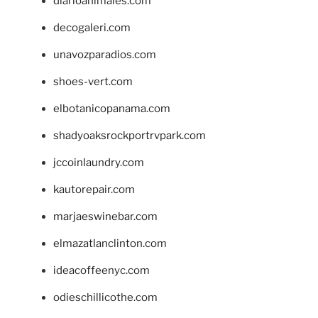
diarioanimales.com
decogaleri.com
unavozparadios.com
shoes-vert.com
elbotanicopanama.com
shadyoaksrockportrvpark.com
jccoinlaundry.com
kautorepair.com
marjaeswinebar.com
elmazatlanclinton.com
ideacoffeenyc.com
odieschillicothe.com