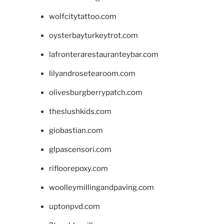
wolfcitytattoo.com
oysterbayturkeytrot.com
lafronterarestauranteybar.com
lilyandrosetearoom.com
olivesburgberrypatch.com
theslushkids.com
giobastian.com
glpascensori.com
rifloorepoxy.com
woolleymillingandpaving.com
uptonpvd.com