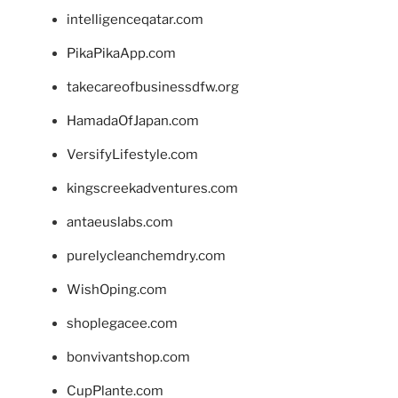
intelligenceqatar.com
PikaPikaApp.com
takecareofbusinessdfw.org
HamadaOfJapan.com
VersifyLifestyle.com
kingscreekadventures.com
antaeuslabs.com
purelycleanchemdry.com
WishOping.com
shoplegacee.com
bonvivantshop.com
CupPlante.com