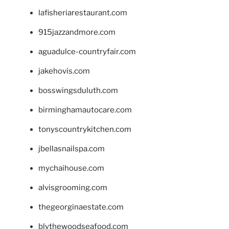
lafisheriarestaurant.com
915jazzandmore.com
aguadulce-countryfair.com
jakehovis.com
bosswingsduluth.com
birminghamautocare.com
tonyscountrykitchen.com
jbellasnailspa.com
mychaihouse.com
alvisgrooming.com
thegeorginaestate.com
blythewoodseafood.com