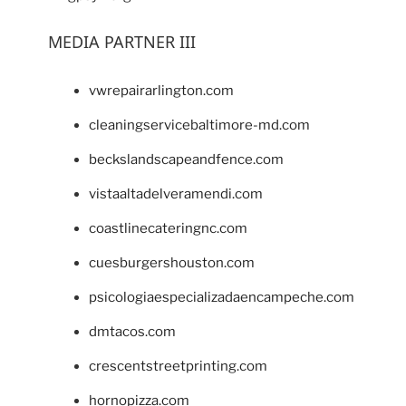
MEDIA PARTNER III
vwrepairarlington.com
cleaningservicebaltimore-md.com
beckslandscapeandfence.com
vistaaltadelveramendi.com
coastlinecateringnc.com
cuesburgershouston.com
psicologiaespecializadaencampeche.com
dmtacos.com
crescentstreetprinting.com
hornopizza.com