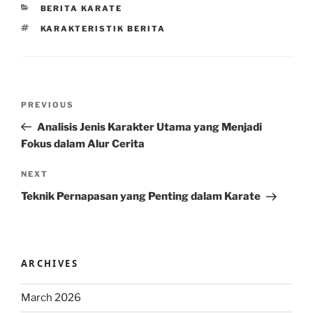
CATEGORIES
BERITA KARATE
TAGS
KARAKTERISTIK BERITA
Post
Previous
PREVIOUS
navigation
Post
Analisis Jenis Karakter Utama yang Menjadi
Fokus dalam Alur Cerita
Next
NEXT
Post
Teknik Pernapasan yang Penting dalam Karate
ARCHIVES
March 2026