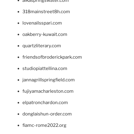
alkaspringswater.com
318mainstreet8h.com
lovenailsspari.com
oakberry-kuwait.com
quartzliterary.com
friendsofbroderickpark.com
studiopiattellina.com
jannagrillspringfield.com
fujiyamacharleston.com
elpatronchardon.com
donglaishun-order.com
fiamc-rome2022.org