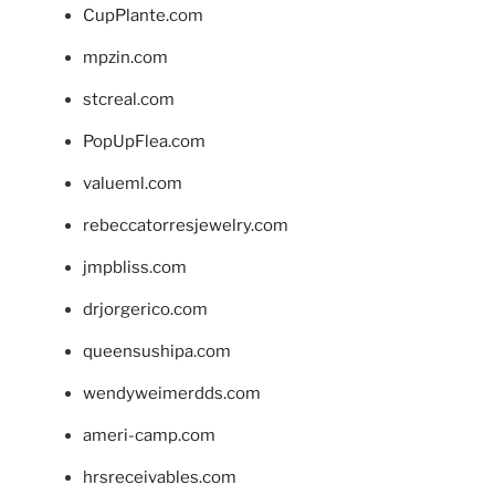
CupPlante.com
mpzin.com
stcreal.com
PopUpFlea.com
valueml.com
rebeccatorresjewelry.com
jmpbliss.com
drjorgerico.com
queensushipa.com
wendyweimerdds.com
ameri-camp.com
hrsreceivables.com