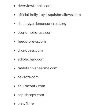
riverviewtennis.com
official-kelly-toys-squishmallows.com
displaygardenonsuncrest.org
bbq-empire-usa.com
feedstoreva.com
drogopets.com
ediblechalk.com
tabletennisnearme.com
oaksofa.com
soultacohtx.com
capishcaps.com
gpsyfl.org