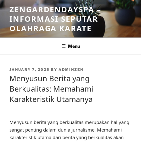
Skip
ZENGARDENDAYSPA –
to
INFORMASI SEPUTAR
content
OLAHRAGA KARATE
Menu
POSTED
JANUARY 7, 2025
BY
ADMINZEN
ON
Menyusun Berita yang
Berkualitas: Memahami
Karakteristik Utamanya
Menyusun berita yang berkualitas merupakan hal yang
sangat penting dalam dunia jurnalisme. Memahami
karakteristik utama dari berita yang berkualitas akan