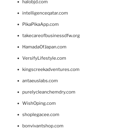
halobjd.com
intelligenceqatar.com
PikaPikaApp.com
takecareofbusinessdfw.org
HamadaOfJapan.com
VersifyLifestyle.com
kingscreekadventures.com
antaeuslabs.com
purelycleanchemdry.com
WishOping.com
shoplegacee.com
bonvivantshop.com