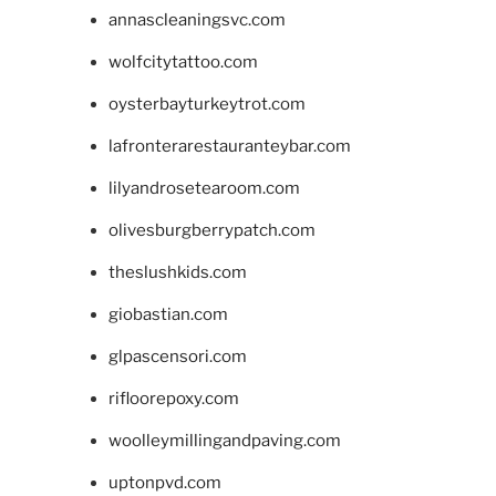
annascleaningsvc.com
wolfcitytattoo.com
oysterbayturkeytrot.com
lafronterarestauranteybar.com
lilyandrosetearoom.com
olivesburgberrypatch.com
theslushkids.com
giobastian.com
glpascensori.com
rifloorepoxy.com
woolleymillingandpaving.com
uptonpvd.com