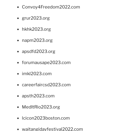
Convoy4Freedom2022.com
grur2023.org
hkhk2023.org
napm2023.org
apsdfd2023.org
forumausape2023.com
imkl2023.com
careerfaircsd2023.com
apsth2023.com
MedItRio2023.org
lcicon2023boston.com
waitangidayfestival2022.com