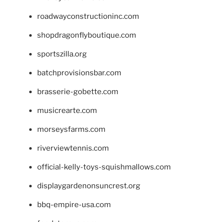
roadwayconstructioninc.com
shopdragonflyboutique.com
sportszilla.org
batchprovisionsbar.com
brasserie-gobette.com
musicrearte.com
morseysfarms.com
riverviewtennis.com
official-kelly-toys-squishmallows.com
displaygardenonsuncrest.org
bbq-empire-usa.com