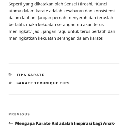
Seperti yang dikatakan oleh Sensei Hiroshi, “Kunci
utama dalam karate adalah kesabaran dan konsistensi
dalam latihan. Jangan pernah menyerah dan teruslah
berlatih, maka kekuatan seranganmu akan terus
meningkat.” Jadi, jangan ragu untuk terus berlatih dan
meningkatkan kekuatan serangan dalam karate!
CATEGORIES
TIPS KARATE
TAGS
KARATE TECHNIQUE TIPS
Post
Previous
PREVIOUS
navigation
Post
Mengapa Karate Kid adalah Inspirasi bagi Anak-