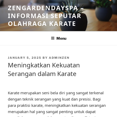
Skip
ZENGARDENDAYSPA –
to
INFORMASI SEPUTAR
content
OLAHRAGA KARATE
Menu
POSTED
JANUARY 5, 2025
BY
ADMINZEN
ON
Meningkatkan Kekuatan
Serangan dalam Karate
Karate merupakan seni bela diri yang sangat terkenal
dengan teknik serangan yang kuat dan presisi. Bagi
para praktisi karate, meningkatkan kekuatan serangan
merupakan hal yang sangat penting untuk dapat