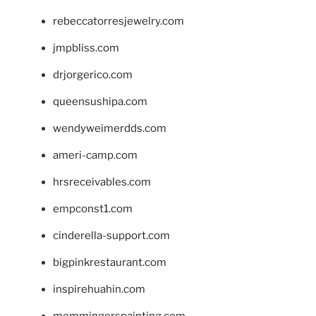
rebeccatorresjewelry.com
jmpbliss.com
drjorgerico.com
queensushipa.com
wendyweimerdds.com
ameri-camp.com
hrsreceivables.com
empconst1.com
cinderella-support.com
bigpinkrestaurant.com
inspirehuahin.com