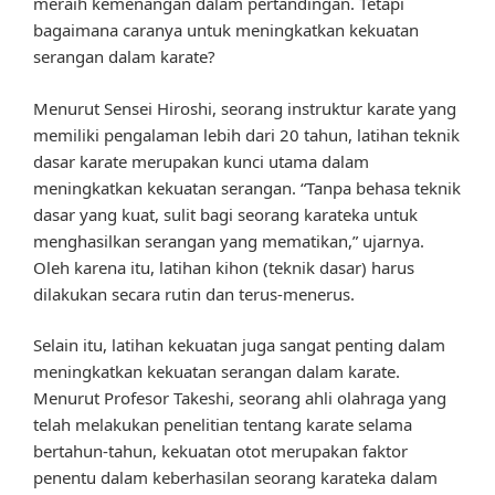
meraih kemenangan dalam pertandingan. Tetapi
bagaimana caranya untuk meningkatkan kekuatan
serangan dalam karate?
Menurut Sensei Hiroshi, seorang instruktur karate yang
memiliki pengalaman lebih dari 20 tahun, latihan teknik
dasar karate merupakan kunci utama dalam
meningkatkan kekuatan serangan. “Tanpa behasa teknik
dasar yang kuat, sulit bagi seorang karateka untuk
menghasilkan serangan yang mematikan,” ujarnya.
Oleh karena itu, latihan kihon (teknik dasar) harus
dilakukan secara rutin dan terus-menerus.
Selain itu, latihan kekuatan juga sangat penting dalam
meningkatkan kekuatan serangan dalam karate.
Menurut Profesor Takeshi, seorang ahli olahraga yang
telah melakukan penelitian tentang karate selama
bertahun-tahun, kekuatan otot merupakan faktor
penentu dalam keberhasilan seorang karateka dalam