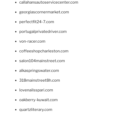
callahansautoservicecenter.com
georgiascornermarket.com
perfectfit24-7.com
portugalprivatedriver.com
von-racer.com
coffeeshopcharleston.com
salon104mainstreet.com
alkaspringswater.com
318mainstreet8h.com
lovenailsspari.com
oakberry-kuwait.com
quartzliterary.com