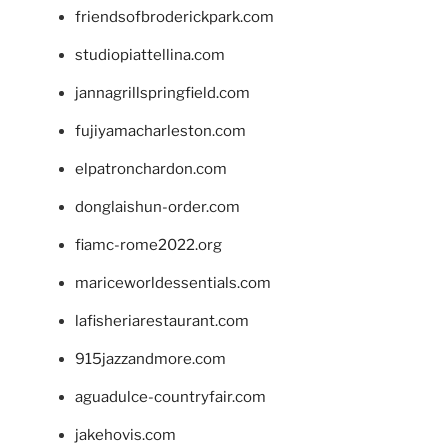
friendsofbroderickpark.com
studiopiattellina.com
jannagrillspringfield.com
fujiyamacharleston.com
elpatronchardon.com
donglaishun-order.com
fiamc-rome2022.org
mariceworldessentials.com
lafisheriarestaurant.com
915jazzandmore.com
aguadulce-countryfair.com
jakehovis.com