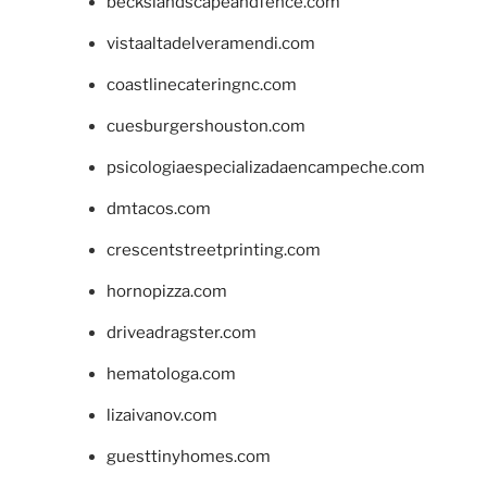
beckslandscapeandfence.com
vistaaltadelveramendi.com
coastlinecateringnc.com
cuesburgershouston.com
psicologiaespecializadaencampeche.com
dmtacos.com
crescentstreetprinting.com
hornopizza.com
driveadragster.com
hematologa.com
lizaivanov.com
guesttinyhomes.com