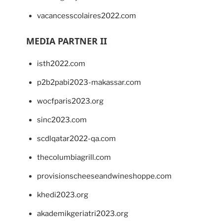
vacancesscolaires2022.com
MEDIA PARTNER II
isth2022.com
p2b2pabi2023-makassar.com
wocfparis2023.org
sinc2023.com
scdlqatar2022-qa.com
thecolumbiagrill.com
provisionscheeseandwineshoppe.com
khedi2023.org
akademikgeriatri2023.org