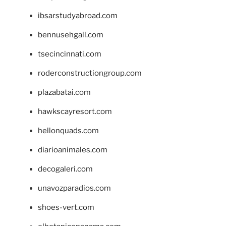
ibsarstudyabroad.com
bennusehgall.com
tsecincinnati.com
roderconstructiongroup.com
plazabatai.com
hawkscayresort.com
hellonquads.com
diarioanimales.com
decogaleri.com
unavozparadios.com
shoes-vert.com