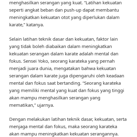
menghasilkan serangan yang kuat. “Latihan kekuatan
seperti angkat beban dan push-up dapat membantu
meningkatkan kekuatan otot yang diperlukan dalam
karate,” katanya.
Selain latihan teknik dasar dan kekuatan, faktor lain
yang tidak boleh diabaikan dalam meningkatkan
kekuatan serangan dalam karate adalah mental dan
fokus. Sensei Yoko, seorang karateka yang pernah
menjadi juara dunia, mengatakan bahwa kekuatan
serangan dalam karate juga dipengaruhi oleh keadaan
mental dan fokus saat bertanding. “Seorang karateka
yang memiliki mental yang kuat dan fokus yang tinggi
akan mampu menghasilkan serangan yang
mematikan,” ujarnya.
Dengan melakukan latihan teknik dasar, kekuatan, serta
menjaga mental dan fokus, maka seorang karateka
akan mampu meningkatkan kekuatan serangannya.