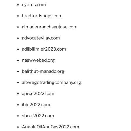
cyetus.com
bradfordshops.com
almadenranchsanjose.com
advocatevijay.com
adlibilimler2023.com
naswwebed.org
balithut-manado.org
alteregotradingcompany.org
aprce2022.com
ibie2022.com
sbcc-2022.com
AngolaOilAndGas2022.com