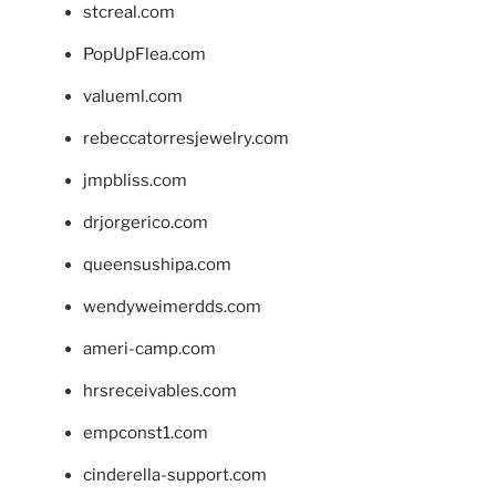
stcreal.com
PopUpFlea.com
valueml.com
rebeccatorresjewelry.com
jmpbliss.com
drjorgerico.com
queensushipa.com
wendyweimerdds.com
ameri-camp.com
hrsreceivables.com
empconst1.com
cinderella-support.com