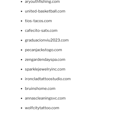
aryouthfishing.com
united-basketball.com
tios-tacos.com
cafecito-satx.com
graduacionviu2023.com
pecanjackstogo.com
zengardendayspa.com
sparklejewelryinc.com
ironcladtattoostudio.com
bruinshome.com
annascleaningsvc.com
wolfcitytattoo.com