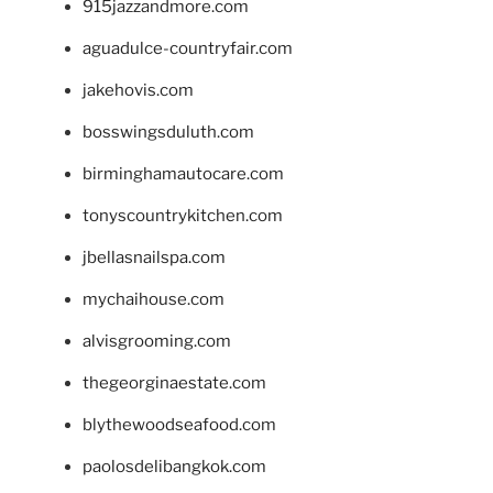
915jazzandmore.com
aguadulce-countryfair.com
jakehovis.com
bosswingsduluth.com
birminghamautocare.com
tonyscountrykitchen.com
jbellasnailspa.com
mychaihouse.com
alvisgrooming.com
thegeorginaestate.com
blythewoodseafood.com
paolosdelibangkok.com