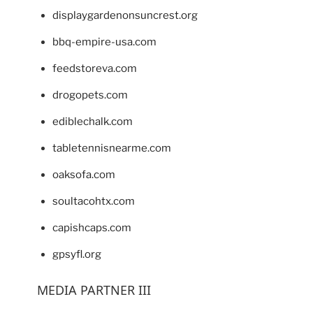
displaygardenonsuncrest.org
bbq-empire-usa.com
feedstoreva.com
drogopets.com
ediblechalk.com
tabletennisnearme.com
oaksofa.com
soultacohtx.com
capishcaps.com
gpsyfl.org
MEDIA PARTNER III