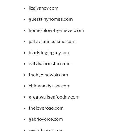
lizaivanov.com
guesttinyhomes.com
home-plow-by-meyer.com
palatelatincuisine.com
blackdoglegacy.com
eatvivahouston.com
thebigshowok.com
chimeandstave.com
greatwallseafoodny.com
theloverose.com
gabriovoice.com
resinflowart.com