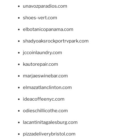
unavozparadios.com
shoes-vert.com
elbotanicopanama.com
shadyoaksrockportrvpark.com
jccoinlaundry.com
kautorepair.com
marjaeswinebar.com
elmazatlanclinton.com
ideacoffeenyc.com
odieschillicothe.com
lacantinitagalesburg.com
pizzadeliverybristol.com