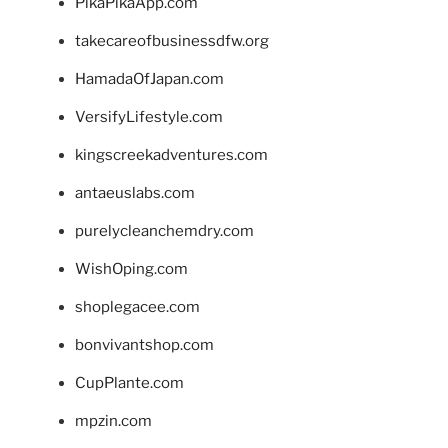
PikaPikaApp.com
takecareofbusinessdfw.org
HamadaOfJapan.com
VersifyLifestyle.com
kingscreekadventures.com
antaeuslabs.com
purelycleanchemdry.com
WishOping.com
shoplegacee.com
bonvivantshop.com
CupPlante.com
mpzin.com