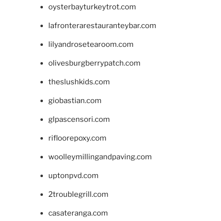
oysterbayturkeytrot.com
lafronterarestauranteybar.com
lilyandrosetearoom.com
olivesburgberrypatch.com
theslushkids.com
giobastian.com
glpascensori.com
rifloorepoxy.com
woolleymillingandpaving.com
uptonpvd.com
2troublegrill.com
casateranga.com