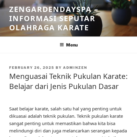
Skip
ZENGARDENDAYSPA –
to
INFORMASI SEPUTAR
content
OLAHRAGA KARATE
Menu
POSTED
FEBRUARY 26, 2025
BY
ADMINZEN
ON
Menguasai Teknik Pukulan Karate:
Belajar dari Jenis Pukulan Dasar
Saat belajar karate, salah satu hal yang penting untuk
dikuasai adalah teknik pukulan. Teknik pukulan karate
sangat penting untuk memastikan bahwa kita bisa
melindungi diri dan juga melancarkan serangan kepada