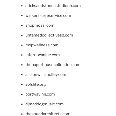
sticksandstonesstudiooh.com
walkers-treeservice.com
shopmossi.com
untamedcollectivesd.com
mxpwellness.com
infernocanine.com
thepaperhousecollection.com
allisonwillisholley.com
solslite.org
portwayinn.com
djmaddogmusic.com
thesoundarchitects.com