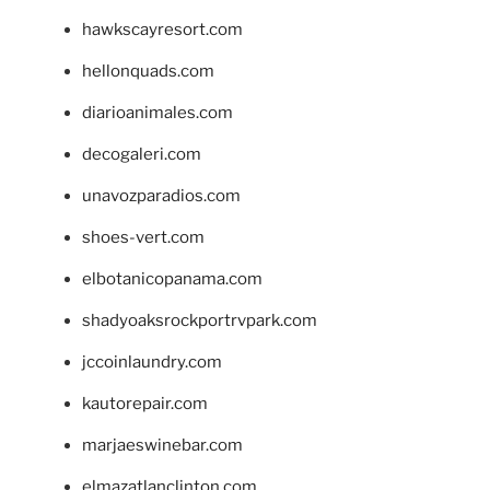
hawkscayresort.com
hellonquads.com
diarioanimales.com
decogaleri.com
unavozparadios.com
shoes-vert.com
elbotanicopanama.com
shadyoaksrockportrvpark.com
jccoinlaundry.com
kautorepair.com
marjaeswinebar.com
elmazatlanclinton.com