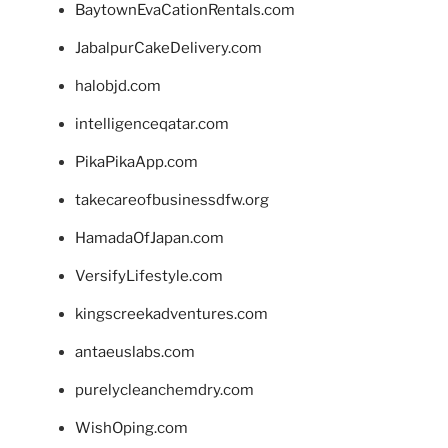
BaytownEvaCationRentals.com
JabalpurCakeDelivery.com
halobjd.com
intelligenceqatar.com
PikaPikaApp.com
takecareofbusinessdfw.org
HamadaOfJapan.com
VersifyLifestyle.com
kingscreekadventures.com
antaeuslabs.com
purelycleanchemdry.com
WishOping.com