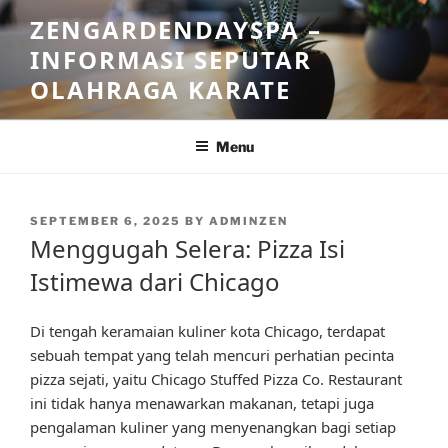
Skip
ZENGARDENDAYSPA –
to
INFORMASI SEPUTAR
content
OLAHRAGA KARATE
Menu
POSTED
SEPTEMBER 6, 2025
BY
ADMINZEN
ON
Menggugah Selera: Pizza Isi
Istimewa dari Chicago
Di tengah keramaian kuliner kota Chicago, terdapat
sebuah tempat yang telah mencuri perhatian pecinta
pizza sejati, yaitu Chicago Stuffed Pizza Co. Restaurant
ini tidak hanya menawarkan makanan, tetapi juga
pengalaman kuliner yang menyenangkan bagi setiap