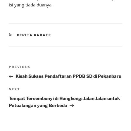
isi yang tiada duanya.
CATEGORIES
BERITA KARATE
Post
Previous
PREVIOUS
navigation
Post
Kisah Sukses Pendaftaran PPDB SD di Pekanbaru
Next
NEXT
Post
Tempat Tersembunyi di Hongkong: Jalan Jalan untuk
Petualangan yang Berbeda