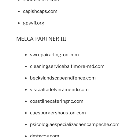
capishcaps.com
gpsyfl.org
MEDIA PARTNER III
vwrepairarlington.com
cleaningservicebaltimore-md.com
beckslandscapeandfence.com
vistaaltadelveramendi.com
coastlinecateringnc.com
cuesburgershouston.com
psicologiaespecializadaencampeche.com
dmtacos.com