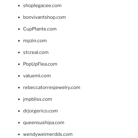
shoplegacee.com
bonvivantshop.com
CupPlante.com
mpzin.com
stcreal.com
PopUpFlea.com
valueml.com
rebeccatorresjewelry.com
jmpbliss.com
drjorgerico.com
queensushipa.com
wendyweimerdds.com