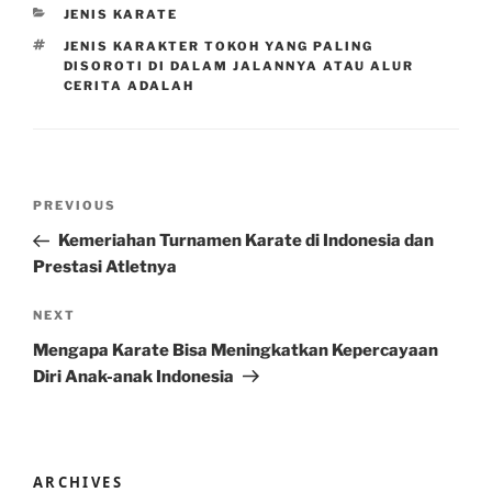
CATEGORIES
JENIS KARATE
TAGS
JENIS KARAKTER TOKOH YANG PALING
DISOROTI DI DALAM JALANNYA ATAU ALUR
CERITA ADALAH
Post
Previous
PREVIOUS
navigation
Post
Kemeriahan Turnamen Karate di Indonesia dan
Prestasi Atletnya
Next
NEXT
Post
Mengapa Karate Bisa Meningkatkan Kepercayaan
Diri Anak-anak Indonesia
ARCHIVES