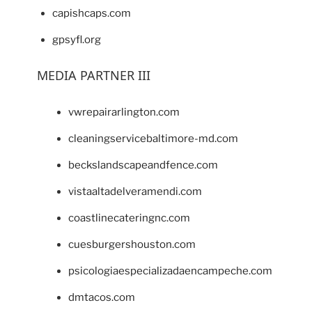
capishcaps.com
gpsyfl.org
MEDIA PARTNER III
vwrepairarlington.com
cleaningservicebaltimore-md.com
beckslandscapeandfence.com
vistaaltadelveramendi.com
coastlinecateringnc.com
cuesburgershouston.com
psicologiaespecializadaencampeche.com
dmtacos.com