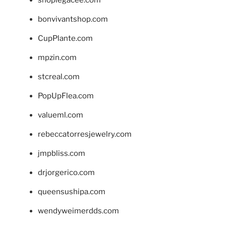
bonvivantshop.com
CupPlante.com
mpzin.com
stcreal.com
PopUpFlea.com
valueml.com
rebeccatorresjewelry.com
jmpbliss.com
drjorgerico.com
queensushipa.com
wendyweimerdds.com