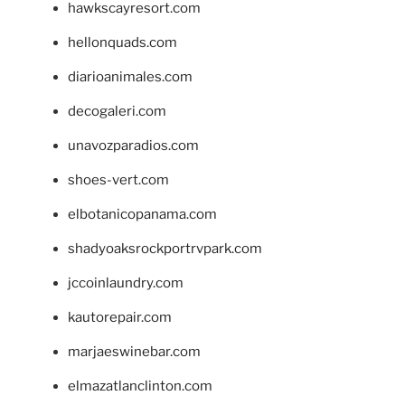
hawkscayresort.com
hellonquads.com
diarioanimales.com
decogaleri.com
unavozparadios.com
shoes-vert.com
elbotanicopanama.com
shadyoaksrockportrvpark.com
jccoinlaundry.com
kautorepair.com
marjaeswinebar.com
elmazatlanclinton.com