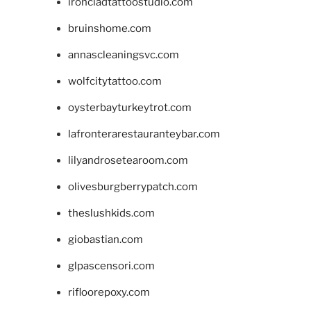
ironcladtattoostudio.com
bruinshome.com
annascleaningsvc.com
wolfcitytattoo.com
oysterbayturkeytrot.com
lafronterarestauranteybar.com
lilyandrosetearoom.com
olivesburgberrypatch.com
theslushkids.com
giobastian.com
glpascensori.com
rifloorepoxy.com