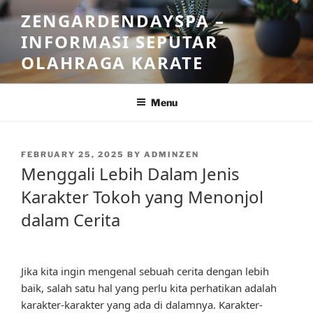
Skip
ZENGARDENDAYSPA –
to
INFORMASI SEPUTAR
content
OLAHRAGA KARATE
Menu
POSTED
FEBRUARY 25, 2025
BY
ADMINZEN
ON
Menggali Lebih Dalam Jenis
Karakter Tokoh yang Menonjol
dalam Cerita
Jika kita ingin mengenal sebuah cerita dengan lebih
baik, salah satu hal yang perlu kita perhatikan adalah
karakter-karakter yang ada di dalamnya. Karakter-