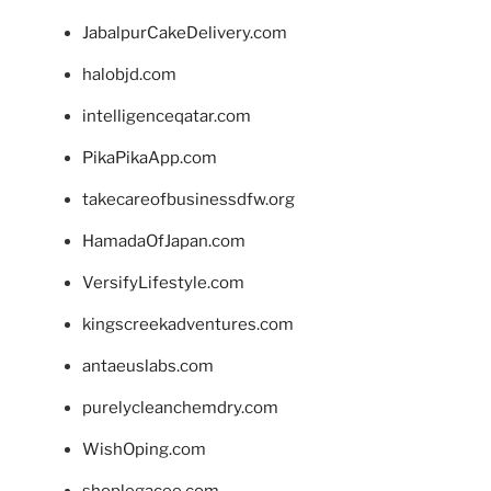
JabalpurCakeDelivery.com
halobjd.com
intelligenceqatar.com
PikaPikaApp.com
takecareofbusinessdfw.org
HamadaOfJapan.com
VersifyLifestyle.com
kingscreekadventures.com
antaeuslabs.com
purelycleanchemdry.com
WishOping.com
shoplegacee.com