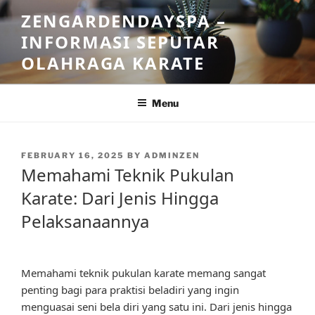
Skip
ZENGARDENDAYSPA –
to
INFORMASI SEPUTAR
content
OLAHRAGA KARATE
Menu
POSTED
FEBRUARY 16, 2025
BY
ADMINZEN
ON
Memahami Teknik Pukulan
Karate: Dari Jenis Hingga
Pelaksanaannya
Memahami teknik pukulan karate memang sangat
penting bagi para praktisi beladiri yang ingin
menguasai seni bela diri yang satu ini. Dari jenis hingga