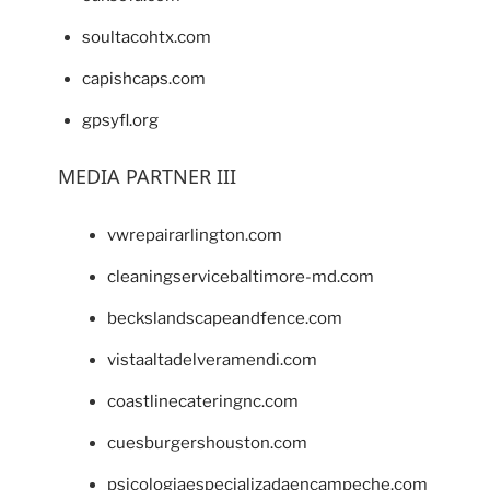
soultacohtx.com
capishcaps.com
gpsyfl.org
MEDIA PARTNER III
vwrepairarlington.com
cleaningservicebaltimore-md.com
beckslandscapeandfence.com
vistaaltadelveramendi.com
coastlinecateringnc.com
cuesburgershouston.com
psicologiaespecializadaencampeche.com