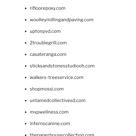
rifloorepoxy.com
woolleymillingandpaving.com
uptonpvd.com
2troublegrill.com
casateranga.com
sticksandstonesstudiooh.com
walkers-treeservice.com
shopmossi.com
untamedcollectivesd.com
mxpwellness.com
infernocanine.com
thepaperhousecollection.com