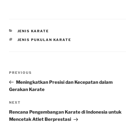
CATEGORIES
JENIS KARATE
TAGS
JENIS PUKULAN KARATE
Post
Previous
PREVIOUS
navigation
Post
Meningkatkan Presisi dan Kecepatan dalam
Gerakan Karate
Next
NEXT
Post
Rencana Pengembangan Karate di Indonesia untuk
Mencetak Atlet Berprestasi