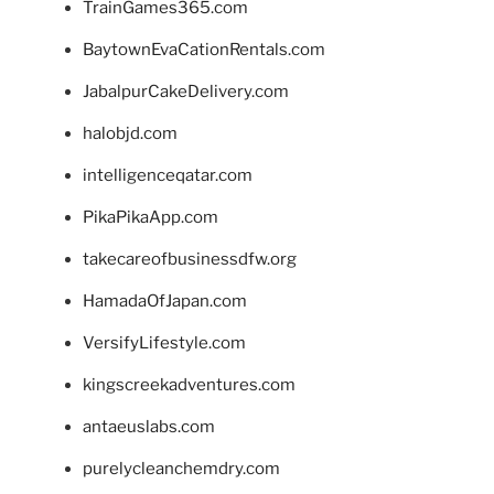
TrainGames365.com
BaytownEvaCationRentals.com
JabalpurCakeDelivery.com
halobjd.com
intelligenceqatar.com
PikaPikaApp.com
takecareofbusinessdfw.org
HamadaOfJapan.com
VersifyLifestyle.com
kingscreekadventures.com
antaeuslabs.com
purelycleanchemdry.com