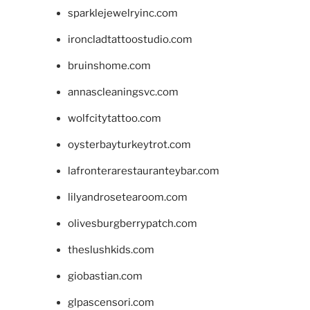
sparklejewelryinc.com
ironcladtattoostudio.com
bruinshome.com
annascleaningsvc.com
wolfcitytattoo.com
oysterbayturkeytrot.com
lafronterarestauranteybar.com
lilyandrosetearoom.com
olivesburgberrypatch.com
theslushkids.com
giobastian.com
glpascensori.com