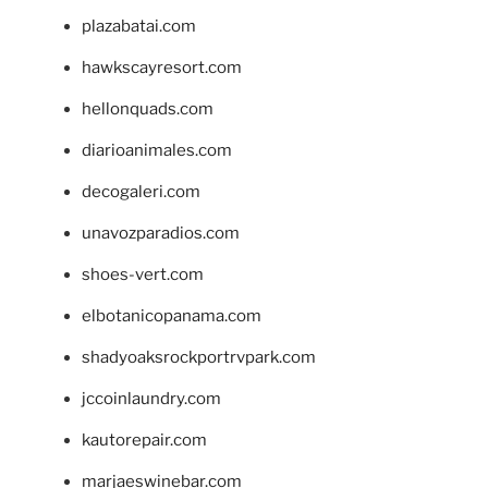
plazabatai.com
hawkscayresort.com
hellonquads.com
diarioanimales.com
decogaleri.com
unavozparadios.com
shoes-vert.com
elbotanicopanama.com
shadyoaksrockportrvpark.com
jccoinlaundry.com
kautorepair.com
marjaeswinebar.com