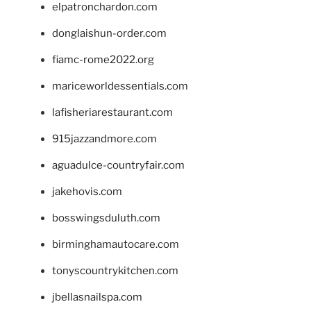
elpatronchardon.com
donglaishun-order.com
fiamc-rome2022.org
mariceworldessentials.com
lafisheriarestaurant.com
915jazzandmore.com
aguadulce-countryfair.com
jakehovis.com
bosswingsduluth.com
birminghamautocare.com
tonyscountrykitchen.com
jbellasnailspa.com