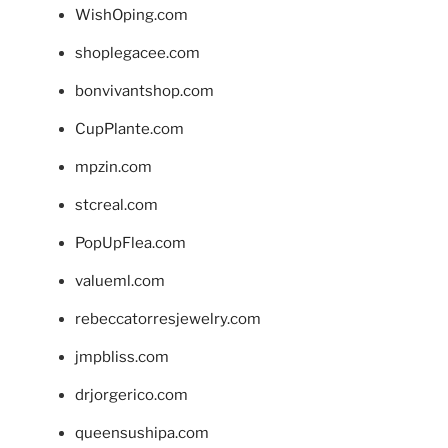
WishOping.com
shoplegacee.com
bonvivantshop.com
CupPlante.com
mpzin.com
stcreal.com
PopUpFlea.com
valueml.com
rebeccatorresjewelry.com
jmpbliss.com
drjorgerico.com
queensushipa.com