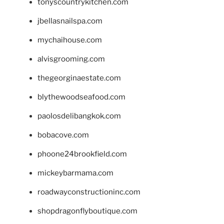
tonyscountrykitchen.com
jbellasnailspa.com
mychaihouse.com
alvisgrooming.com
thegeorginaestate.com
blythewoodseafood.com
paolosdelibangkok.com
bobacove.com
phoone24brookfield.com
mickeybarmama.com
roadwayconstructioninc.com
shopdragonflyboutique.com