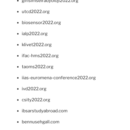
girisimselradyoloji2022.org
utcd2022.org
biosensor2022.org
ialp2022.org
klivet2022.org
ifac-hms2022.org
taoms2022.org
iias-euromena-conference2022.org
ivd2022.org
csity2022.org
ibsarstudyabroad.com
bennusehgall.com