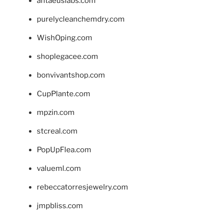
antaeuslabs.com
purelycleanchemdry.com
WishOping.com
shoplegacee.com
bonvivantshop.com
CupPlante.com
mpzin.com
stcreal.com
PopUpFlea.com
valueml.com
rebeccatorresjewelry.com
jmpbliss.com