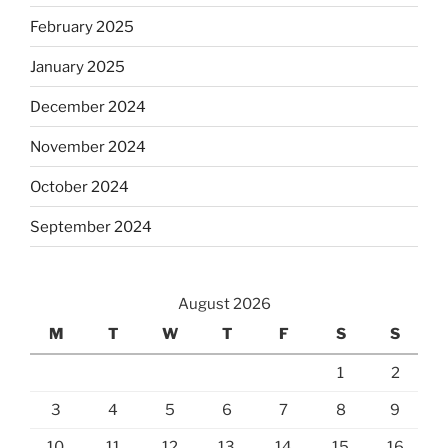
February 2025
January 2025
December 2024
November 2024
October 2024
September 2024
August 2026
M
T
W
T
F
S
S
1
2
3
4
5
6
7
8
9
10
11
12
13
14
15
16