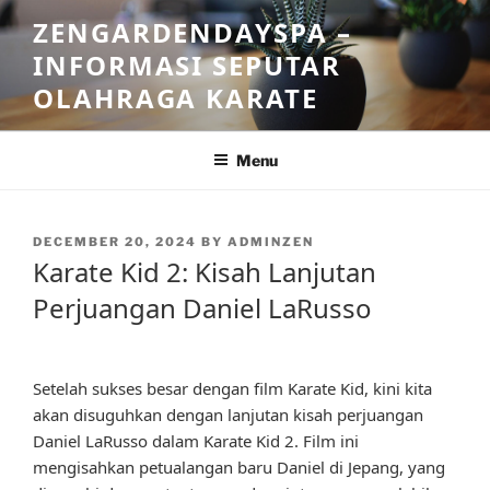
Skip
ZENGARDENDAYSPA –
to
INFORMASI SEPUTAR
content
OLAHRAGA KARATE
Menu
POSTED
DECEMBER 20, 2024
BY
ADMINZEN
ON
Karate Kid 2: Kisah Lanjutan
Perjuangan Daniel LaRusso
Setelah sukses besar dengan film Karate Kid, kini kita
akan disuguhkan dengan lanjutan kisah perjuangan
Daniel LaRusso dalam Karate Kid 2. Film ini
mengisahkan petualangan baru Daniel di Jepang, yang