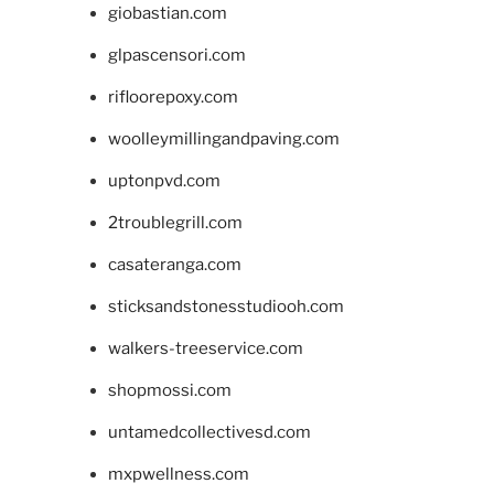
giobastian.com
glpascensori.com
rifloorepoxy.com
woolleymillingandpaving.com
uptonpvd.com
2troublegrill.com
casateranga.com
sticksandstonesstudiooh.com
walkers-treeservice.com
shopmossi.com
untamedcollectivesd.com
mxpwellness.com