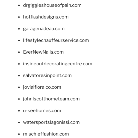
drgiggleshouseofpain.com
hotflashdesigns.com
garagenadeau.com
lifestylechauffeurservice.com
EverNewNails.com
insideoutdecoratingcentre.com
salvatoresinpoint.com
jovialfloralco.com
johnlscotthometeam.com
u-seehomes.com
watersportslagonissi.com
mischieffashion.com