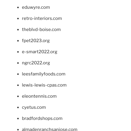
eduwyre.com
retro-interiors.com
theblvd-boise.com
fpet2023.org
e-smart2022.org
ngrc2022.org
leesfamilyfoods.com
lewis-lewis-cpas.com
eleontennis.com
cyetus.com
bradfordshops.com
almadenranchsanjose.com