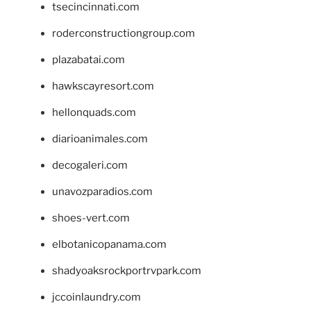
tsecincinnati.com
roderconstructiongroup.com
plazabatai.com
hawkscayresort.com
hellonquads.com
diarioanimales.com
decogaleri.com
unavozparadios.com
shoes-vert.com
elbotanicopanama.com
shadyoaksrockportrvpark.com
jccoinlaundry.com