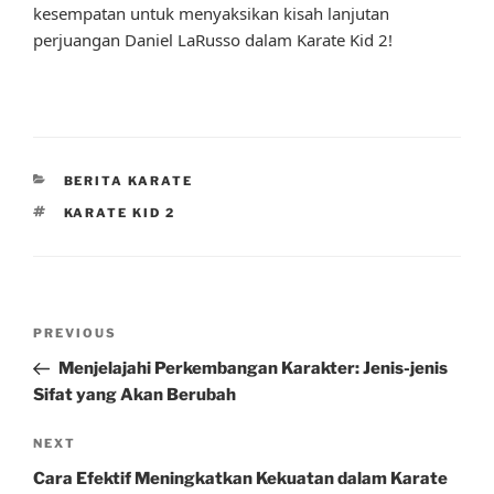
kesempatan untuk menyaksikan kisah lanjutan
perjuangan Daniel LaRusso dalam Karate Kid 2!
CATEGORIES
BERITA KARATE
TAGS
KARATE KID 2
Post
Previous
PREVIOUS
navigation
Post
Menjelajahi Perkembangan Karakter: Jenis-jenis
Sifat yang Akan Berubah
Next
NEXT
Post
Cara Efektif Meningkatkan Kekuatan dalam Karate