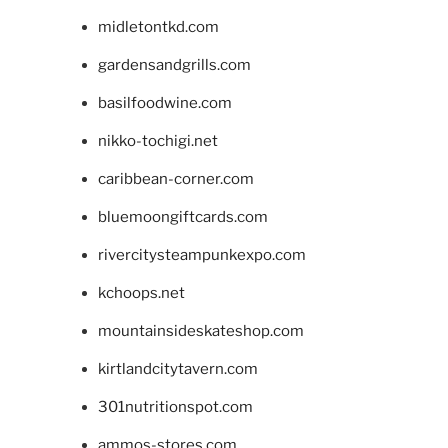
midletontkd.com
gardensandgrills.com
basilfoodwine.com
nikko-tochigi.net
caribbean-corner.com
bluemoongiftcards.com
rivercitysteampunkexpo.com
kchoops.net
mountainsideskateshop.com
kirtlandcitytavern.com
301nutritionspot.com
ammos-stores.com