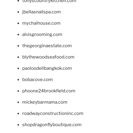
tonyscountrykitchen.com
jbellasnailspa.com
mychaihouse.com
alvisgrooming.com
thegeorginaestate.com
blythewoodseafood.com
paolosdelibangkok.com
bobacove.com
phoone24brookfield.com
mickeybarmama.com
roadwayconstructioninc.com
shopdragonflyboutique.com