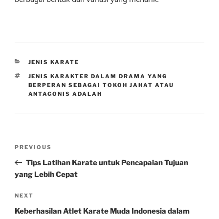
CATEGORIES
JENIS KARATE
TAGS
JENIS KARAKTER DALAM DRAMA YANG
BERPERAN SEBAGAI TOKOH JAHAT ATAU
ANTAGONIS ADALAH
Post
Previous
PREVIOUS
navigation
Post
Tips Latihan Karate untuk Pencapaian Tujuan
yang Lebih Cepat
Next
NEXT
Post
Keberhasilan Atlet Karate Muda Indonesia dalam