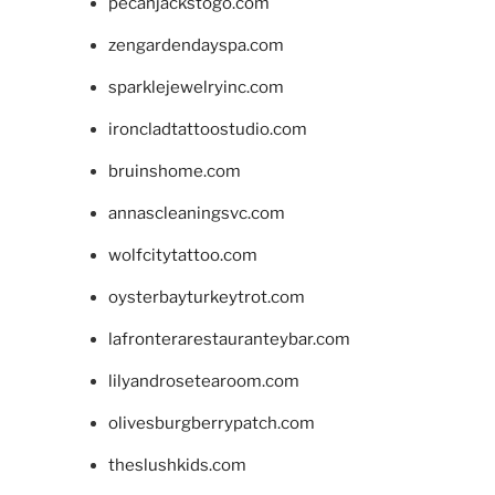
pecanjackstogo.com
zengardendayspa.com
sparklejewelryinc.com
ironcladtattoostudio.com
bruinshome.com
annascleaningsvc.com
wolfcitytattoo.com
oysterbayturkeytrot.com
lafronterarestauranteybar.com
lilyandrosetearoom.com
olivesburgberrypatch.com
theslushkids.com