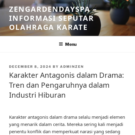
Skip
ZENGARDENDAYSPA –
to
INFORMASI SEPUTAR
content
OLAHRAGA KARATE
Menu
POSTED
DECEMBER 8, 2024
BY
ADMINZEN
ON
Karakter Antagonis dalam Drama:
Tren dan Pengaruhnya dalam
Industri Hiburan
Karakter antagonis dalam drama selalu menjadi elemen
yang menarik dalam cerita. Mereka sering kali menjadi
penentu konflik dan memperkuat narasi yang sedang