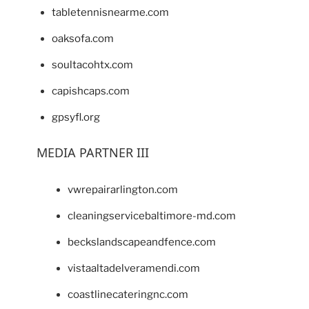
tabletennisnearme.com
oaksofa.com
soultacohtx.com
capishcaps.com
gpsyfl.org
MEDIA PARTNER III
vwrepairarlington.com
cleaningservicebaltimore-md.com
beckslandscapeandfence.com
vistaaltadelveramendi.com
coastlinecateringnc.com