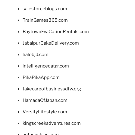
salesforceblogs.com
TrainGames365.com
BaytownEvaCationRentals.com
JabalpurCakeDelivery.com
halobjd.com
intelligenceqatar.com
PikaPikaApp.com
takecareofbusinessdfw.org
HamadaOfJapan.com
VersifyLifestyle.com
kingscreekadventures.com
antaeuslabs.com