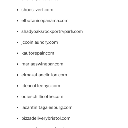
shoes-vert.com
elbotanicopanama.com
shadyoaksrockportrvpark.com
jccoinlaundry.com
kautorepair.com
marjaeswinebar.com
elmazatlanclinton.com
ideacoffeenyc.com
odieschillicothe.com
lacantinitagalesburg.com
pizzadeliverybristol.com