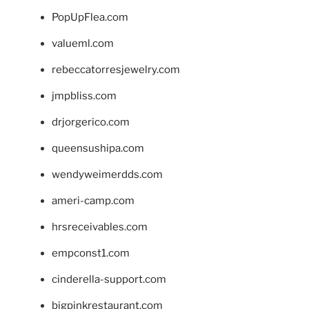
PopUpFlea.com
valueml.com
rebeccatorresjewelry.com
jmpbliss.com
drjorgerico.com
queensushipa.com
wendyweimerdds.com
ameri-camp.com
hrsreceivables.com
empconst1.com
cinderella-support.com
bigpinkrestaurant.com