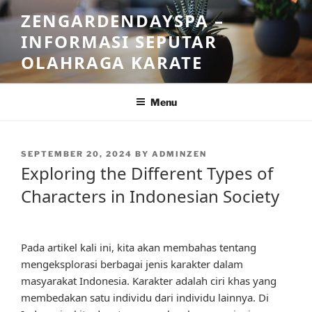
Skip
ZENGARDENDAYSPA –
to
INFORMASI SEPUTAR
content
OLAHRAGA KARATE
Menu
POSTED
SEPTEMBER 20, 2024
BY
ADMINZEN
ON
Exploring the Different Types of
Characters in Indonesian Society
Pada artikel kali ini, kita akan membahas tentang
mengeksplorasi berbagai jenis karakter dalam
masyarakat Indonesia. Karakter adalah ciri khas yang
membedakan satu individu dari individu lainnya. Di