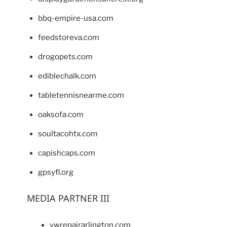
bbq-empire-usa.com
feedstoreva.com
drogopets.com
ediblechalk.com
tabletennisnearme.com
oaksofa.com
soultacohtx.com
capishcaps.com
gpsyfl.org
MEDIA PARTNER III
vwrepairarlington.com