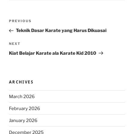
Post
Previous
PREVIOUS
navigation
Post
Teknik Dasar Karate yang Harus Dikuasai
Next
NEXT
Post
Kiat Belajar Karate ala Karate Kid 2010
ARCHIVES
March 2026
February 2026
January 2026
December 2025