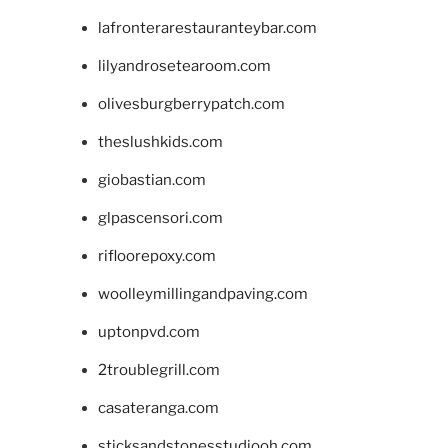
lafronterarestauranteybar.com
lilyandrosetearoom.com
olivesburgberrypatch.com
theslushkids.com
giobastian.com
glpascensori.com
rifloorepoxy.com
woolleymillingandpaving.com
uptonpvd.com
2troublegrill.com
casateranga.com
sticksandstonesstudiooh.com