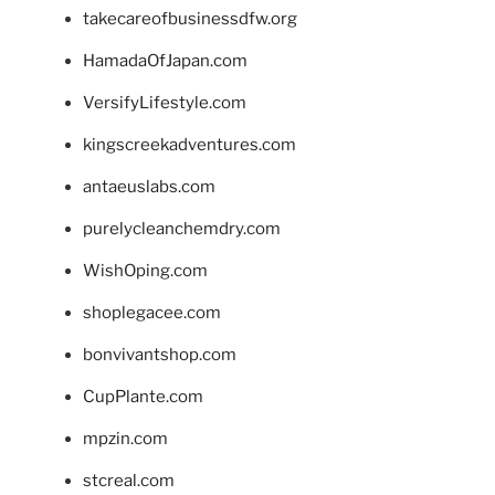
takecareofbusinessdfw.org
HamadaOfJapan.com
VersifyLifestyle.com
kingscreekadventures.com
antaeuslabs.com
purelycleanchemdry.com
WishOping.com
shoplegacee.com
bonvivantshop.com
CupPlante.com
mpzin.com
stcreal.com