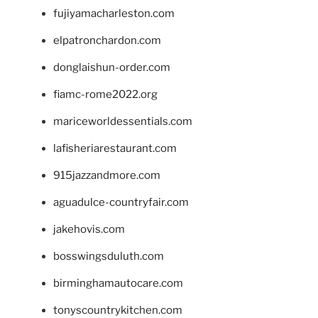
fujiyamacharleston.com
elpatronchardon.com
donglaishun-order.com
fiamc-rome2022.org
mariceworldessentials.com
lafisheriarestaurant.com
915jazzandmore.com
aguadulce-countryfair.com
jakehovis.com
bosswingsduluth.com
birminghamautocare.com
tonyscountrykitchen.com