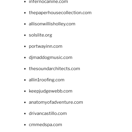
infernocanine.com
thepaperhousecollection.com
allisonwillisholley.com
solslite.org
portwayinn.com
djmaddogmusic.com
thesoundarchitects.com
allin1roofing.com
keepjudgewebb.com
anatomyofadventure.com
drivancastillo.com
cmmedspa.com