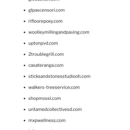
glpascensori.com
rifloorepoxy.com
woolleymillingandpaving.com
uptonpvd.com
2troublegrill.com
casateranga.com
sticksandstonesstudiooh.com
walkers-treeservice.com
shopmossi.com
untamedcollectivesd.com
mxpwellness.com