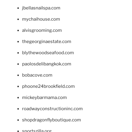
jbellasnailspa.com
mychaihouse.com
alvisgrooming.com
thegeorginaestate.com
blythewoodseafood.com
paolosdelibangkok.com
bobacove.com
phoone24brookfield.com
mickeybarmama.com
roadwayconstructioninc.com
shopdragonflyboutique.com
sportszilla.org