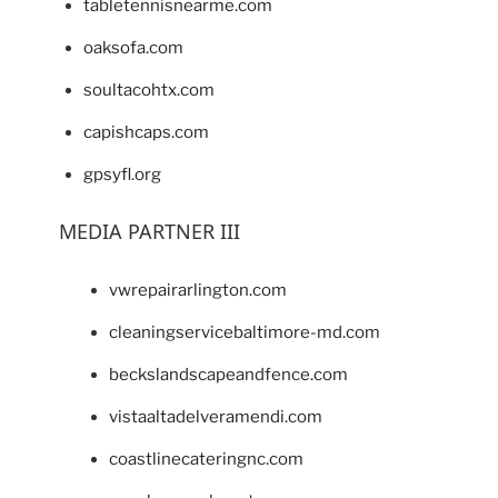
tabletennisnearme.com
oaksofa.com
soultacohtx.com
capishcaps.com
gpsyfl.org
MEDIA PARTNER III
vwrepairarlington.com
cleaningservicebaltimore-md.com
beckslandscapeandfence.com
vistaaltadelveramendi.com
coastlinecateringnc.com