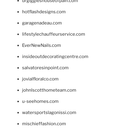
drgiggleshouseofpain.com
hotflashdesigns.com
garagenadeau.com
lifestylechauffeurservice.com
EverNewNails.com
insideoutdecoratingcentre.com
salvatoresinpoint.com
jovialfloralco.com
johnlscotthometeam.com
u-seehomes.com
watersportslagonissi.com
mischieffashion.com