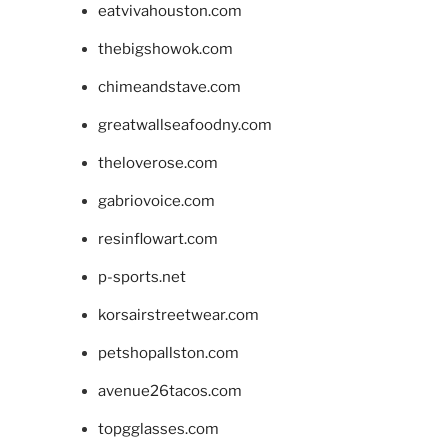
eatvivahouston.com
thebigshowok.com
chimeandstave.com
greatwallseafoodny.com
theloverose.com
gabriovoice.com
resinflowart.com
p-sports.net
korsairstreetwear.com
petshopallston.com
avenue26tacos.com
topgglasses.com