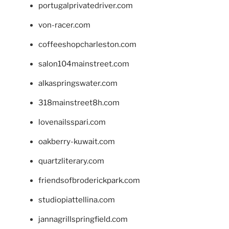
portugalprivatedriver.com
von-racer.com
coffeeshopcharleston.com
salon104mainstreet.com
alkaspringswater.com
318mainstreet8h.com
lovenailsspari.com
oakberry-kuwait.com
quartzliterary.com
friendsofbroderickpark.com
studiopiattellina.com
jannagrillspringfield.com