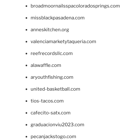
broadmoornailsspacoloradosprings.com
missblackpasadena.com
anneskitchen.org
valenciamarketytaqueria.com
reefrecordsllc.com
alawaffle.com
aryouthfishing.com
united-basketball.com
tios-tacos.com
cafecito-satx.com
graduacionviu2023.com
pecanjackstogo.com