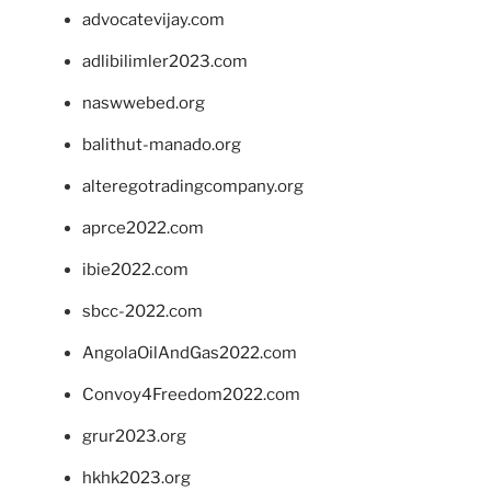
advocatevijay.com
adlibilimler2023.com
naswwebed.org
balithut-manado.org
alteregotradingcompany.org
aprce2022.com
ibie2022.com
sbcc-2022.com
AngolaOilAndGas2022.com
Convoy4Freedom2022.com
grur2023.org
hkhk2023.org