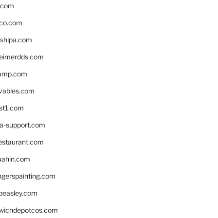
s.com
ico.com
shipa.com
eimerdds.com
camp.com
ivables.com
st1.com
la-support.com
estaurant.com
uahin.com
erspainting.com
beasley.com
wichdepotcos.com