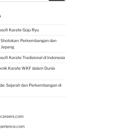
S
osofi Karate Goju Ryu
e Shotokan: Perkembangan dan
i Jepang
osofi Karate Tradisional di Indonesia
knik Karate WKF dalam Dunia
de: Sejarah dan Perkembangan di
hcareers.com
xperience.com