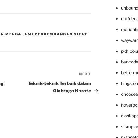
unbound
catfrien
marianli
KAN MENGALAMI PERKEMBANGAN SIFAT
wayward
pidfloo
bancode
betterm
NEXT
Next
Post
ng
Teknik-teknik Terbaik dalam
hingsto
Olahraga Karate
choosea
hoverbo
alaskapo
stsmp.o
manoel