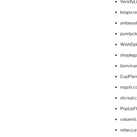
VersifyL
kingscr
antaeus
purelyc
WishOp
shopleg
bonviva
CupPlan
mpzin.c
stcreal.
PopUpFl
valueml
rebecca