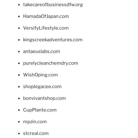
takecareofbusinessdfw.org
HamadaOfJapan.com
VersifyLifestyle.com
kingscreekadventures.com
antaeuslabs.com
purelycleanchemdry.com
WishOping.com
shoplegacee.com
bonvivantshop.com
CupPlante.com
mpzin.com
stcreal.com