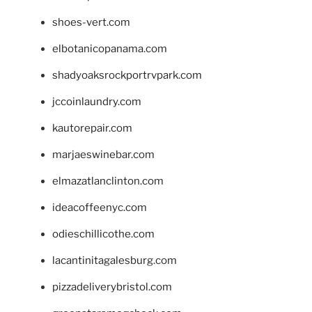
shoes-vert.com
elbotanicopanama.com
shadyoaksrockportrvpark.com
jccoinlaundry.com
kautorepair.com
marjaeswinebar.com
elmazatlanclinton.com
ideacoffeenyc.com
odieschillicothe.com
lacantinitagalesburg.com
pizzadeliverybristol.com