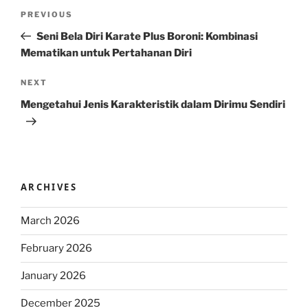
Post
Previous
PREVIOUS
navigation
Post
Seni Bela Diri Karate Plus Boroni: Kombinasi
Mematikan untuk Pertahanan Diri
Next
NEXT
Post
Mengetahui Jenis Karakteristik dalam Dirimu Sendiri
ARCHIVES
March 2026
February 2026
January 2026
December 2025