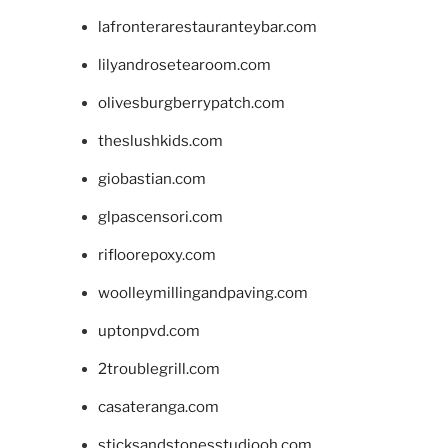
lafronterarestauranteybar.com
lilyandrosetearoom.com
olivesburgberrypatch.com
theslushkids.com
giobastian.com
glpascensori.com
rifloorepoxy.com
woolleymillingandpaving.com
uptonpvd.com
2troublegrill.com
casateranga.com
sticksandstonesstudiooh.com