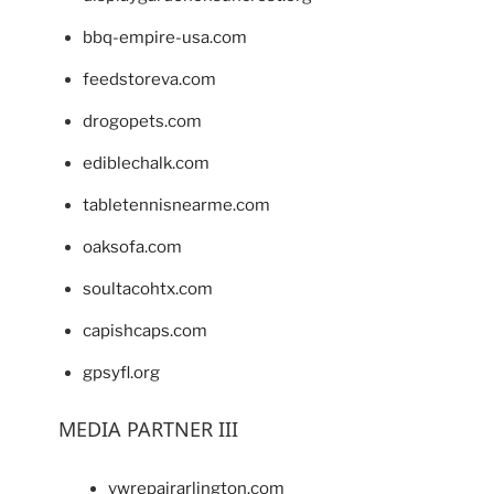
bbq-empire-usa.com
feedstoreva.com
drogopets.com
ediblechalk.com
tabletennisnearme.com
oaksofa.com
soultacohtx.com
capishcaps.com
gpsyfl.org
MEDIA PARTNER III
vwrepairarlington.com