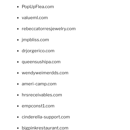
PopUpFlea.com
valueml.com
rebeccatorresjewelry.com
jmpbliss.com
drjorgerico.com
queensushipa.com
wendyweimerdds.com
ameri-camp.com
hrsreceivables.com
empconst1.com
cinderella-support.com
bigpinkrestaurant.com