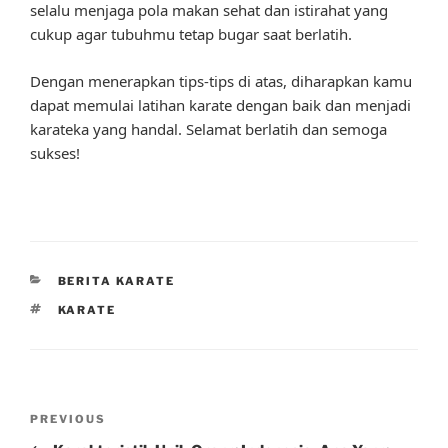
selalu menjaga pola makan sehat dan istirahat yang
cukup agar tubuhmu tetap bugar saat berlatih.
Dengan menerapkan tips-tips di atas, diharapkan kamu
dapat memulai latihan karate dengan baik dan menjadi
karateka yang handal. Selamat berlatih dan semoga
sukses!
CATEGORIES
BERITA KARATE
TAGS
KARATE
Post
Previous
PREVIOUS
navigation
Post