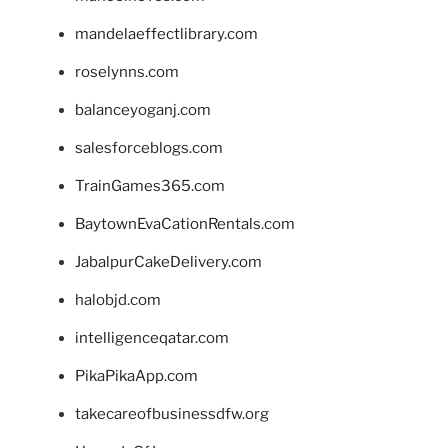
mandelaeffectlibrary.com
roselynns.com
balanceyoganj.com
salesforceblogs.com
TrainGames365.com
BaytownEvaCationRentals.com
JabalpurCakeDelivery.com
halobjd.com
intelligenceqatar.com
PikaPikaApp.com
takecareofbusinessdfw.org