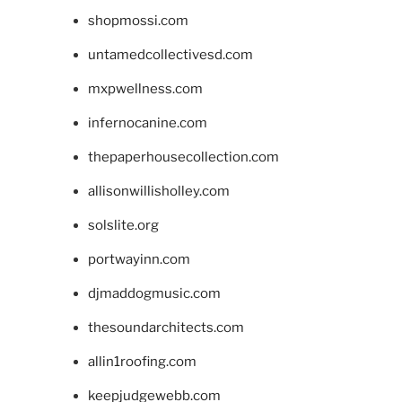
shopmossi.com
untamedcollectivesd.com
mxpwellness.com
infernocanine.com
thepaperhousecollection.com
allisonwillisholley.com
solslite.org
portwayinn.com
djmaddogmusic.com
thesoundarchitects.com
allin1roofing.com
keepjudgewebb.com