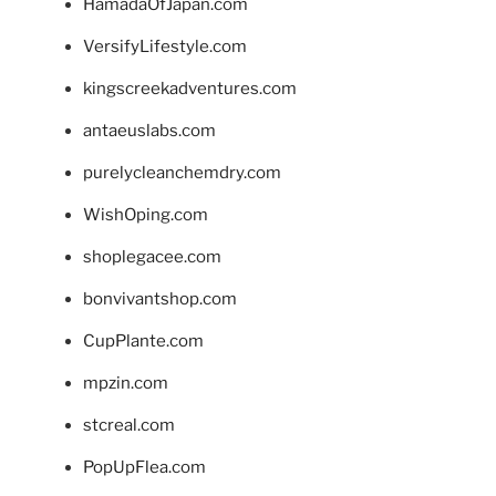
HamadaOfJapan.com
VersifyLifestyle.com
kingscreekadventures.com
antaeuslabs.com
purelycleanchemdry.com
WishOping.com
shoplegacee.com
bonvivantshop.com
CupPlante.com
mpzin.com
stcreal.com
PopUpFlea.com