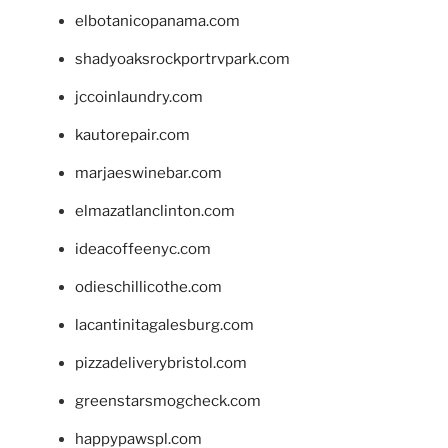
elbotanicopanama.com
shadyoaksrockportrvpark.com
jccoinlaundry.com
kautorepair.com
marjaeswinebar.com
elmazatlanclinton.com
ideacoffeenyc.com
odieschillicothe.com
lacantinitagalesburg.com
pizzadeliverybristol.com
greenstarsmogcheck.com
happypawspl.com