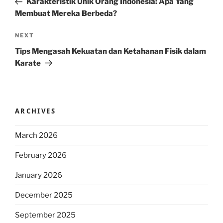
Karakteristik Unik Orang Indonesia: Apa Yang
Membuat Mereka Berbeda?
Next
NEXT
Post
Tips Mengasah Kekuatan dan Ketahanan Fisik dalam
Karate
ARCHIVES
March 2026
February 2026
January 2026
December 2025
September 2025