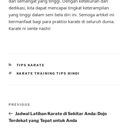
dan semangat yang tinggi. Dengan ketekunan dan
dedikasi, kita dapat mencapai tingkat keterampilan
yang tinggi dalam seni bela diri ini. Semoga artikel ini
bermanfaat bagi para praktisi karate di seluruh dunia.
Karate ni sente nashi!
CATEGORIES
TIPS KARATE
TAGS
KARATE TRAINING TIPS HINDI
Post
Previous
PREVIOUS
navigation
Post
Jadwal Latihan Karate di Sekitar Anda: Dojo
Terdekat yang Tepat untuk Anda