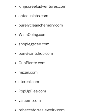
kingscreekadventures.com
antaeuslabs.com
purelycleanchemdry.com
WishOping.com
shoplegacee.com
bonvivantshop.com
CupPlante.com
mpzin.com
stcreal.com
PopUpFlea.com
valueml.com
rebeccatorresjewelry.com