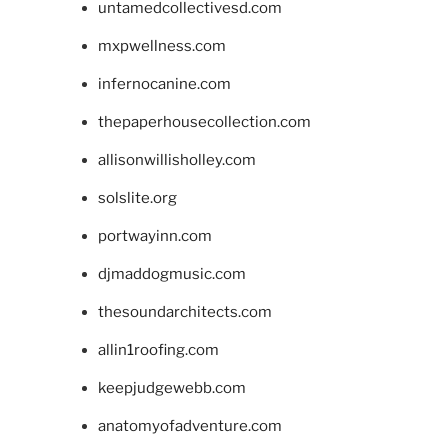
untamedcollectivesd.com
mxpwellness.com
infernocanine.com
thepaperhousecollection.com
allisonwillisholley.com
solslite.org
portwayinn.com
djmaddogmusic.com
thesoundarchitects.com
allin1roofing.com
keepjudgewebb.com
anatomyofadventure.com