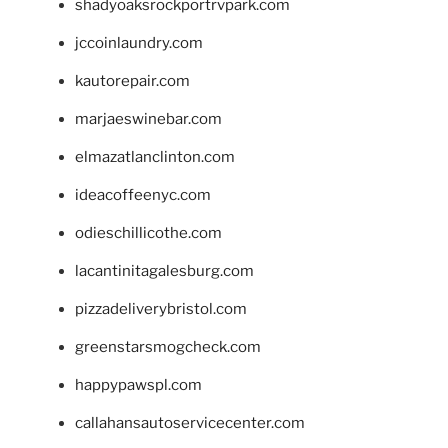
shadyoaksrockportrvpark.com
jccoinlaundry.com
kautorepair.com
marjaeswinebar.com
elmazatlanclinton.com
ideacoffeenyc.com
odieschillicothe.com
lacantinitagalesburg.com
pizzadeliverybristol.com
greenstarsmogcheck.com
happypawspl.com
callahansautoservicecenter.com