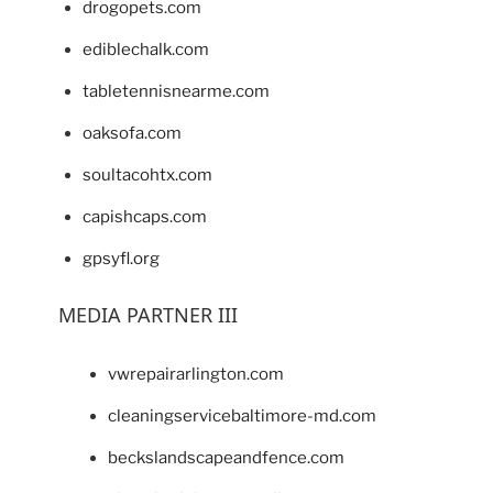
drogopets.com
ediblechalk.com
tabletennisnearme.com
oaksofa.com
soultacohtx.com
capishcaps.com
gpsyfl.org
MEDIA PARTNER III
vwrepairarlington.com
cleaningservicebaltimore-md.com
beckslandscapeandfence.com