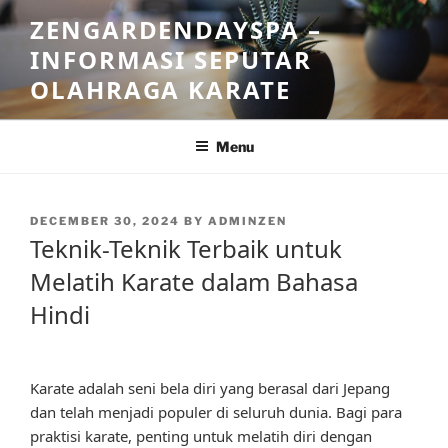
Skip
ZENGARDENDAYSPA –
to
INFORMASI SEPUTAR
content
OLAHRAGA KARATE
Menu
POSTED
DECEMBER 30, 2024
BY
ADMINZEN
ON
Teknik-Teknik Terbaik untuk
Melatih Karate dalam Bahasa
Hindi
Karate adalah seni bela diri yang berasal dari Jepang
dan telah menjadi populer di seluruh dunia. Bagi para
praktisi karate, penting untuk melatih diri dengan