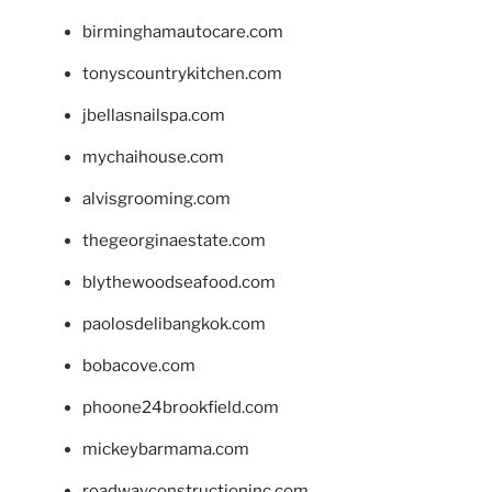
birminghamautocare.com
tonyscountrykitchen.com
jbellasnailspa.com
mychaihouse.com
alvisgrooming.com
thegeorginaestate.com
blythewoodseafood.com
paolosdelibangkok.com
bobacove.com
phoone24brookfield.com
mickeybarmama.com
roadwayconstructioninc.com