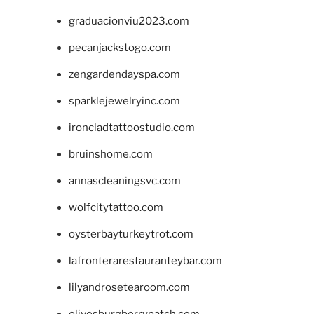
graduacionviu2023.com
pecanjackstogo.com
zengardendayspa.com
sparklejewelryinc.com
ironcladtattoostudio.com
bruinshome.com
annascleaningsvc.com
wolfcitytattoo.com
oysterbayturkeytrot.com
lafronterarestauranteybar.com
lilyandrosetearoom.com
olivesburgberrypatch.com