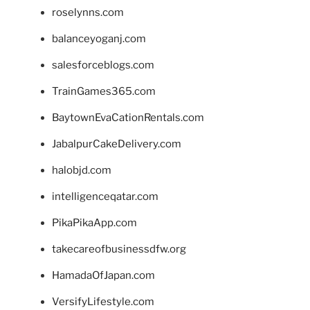
roselynns.com
balanceyoganj.com
salesforceblogs.com
TrainGames365.com
BaytownEvaCationRentals.com
JabalpurCakeDelivery.com
halobjd.com
intelligenceqatar.com
PikaPikaApp.com
takecareofbusinessdfw.org
HamadaOfJapan.com
VersifyLifestyle.com