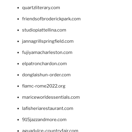
quartzliterary.com
friendsofbroderickpark.com
studiopiattellina.com
jannagrillspringfield.com
fujiyamacharleston.com
elpatronchardon.com
donglaishun-order.com
fiamc-rome2022.org
mariceworldessentials.com
lafisheriarestaurant.com
915jazzandmore.com
aguadulce-countryfair.com