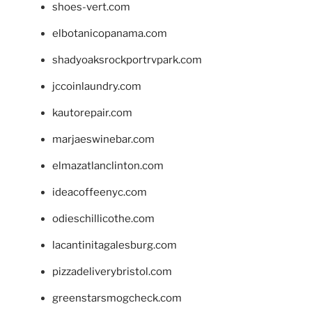
shoes-vert.com
elbotanicopanama.com
shadyoaksrockportrvpark.com
jccoinlaundry.com
kautorepair.com
marjaeswinebar.com
elmazatlanclinton.com
ideacoffeenyc.com
odieschillicothe.com
lacantinitagalesburg.com
pizzadeliverybristol.com
greenstarsmogcheck.com