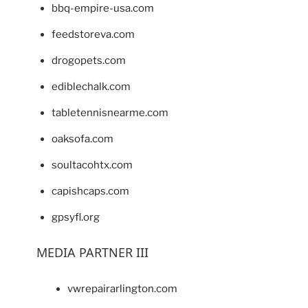
bbq-empire-usa.com
feedstoreva.com
drogopets.com
ediblechalk.com
tabletennisnearme.com
oaksofa.com
soultacohtx.com
capishcaps.com
gpsyfl.org
MEDIA PARTNER III
vwrepairarlington.com