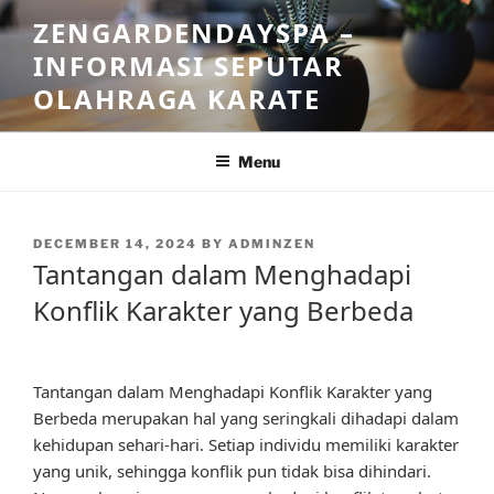
Skip
ZENGARDENDAYSPA –
to
INFORMASI SEPUTAR
content
OLAHRAGA KARATE
Menu
POSTED
DECEMBER 14, 2024
BY
ADMINZEN
ON
Tantangan dalam Menghadapi
Konflik Karakter yang Berbeda
Tantangan dalam Menghadapi Konflik Karakter yang
Berbeda merupakan hal yang seringkali dihadapi dalam
kehidupan sehari-hari. Setiap individu memiliki karakter
yang unik, sehingga konflik pun tidak bisa dihindari.