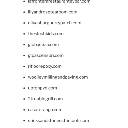
lafronterarestauranteybar.com
lilyandrosetearoom.com
olivesburgberrypatch.com
theslushkids.com
giobastian.com
glpascensori.com
rifloorepoxy.com
woolleymillingandpaving.com
uptonpvd.com
2troublegrill.com
casateranga.com
sticksandstonesstudiooh.com