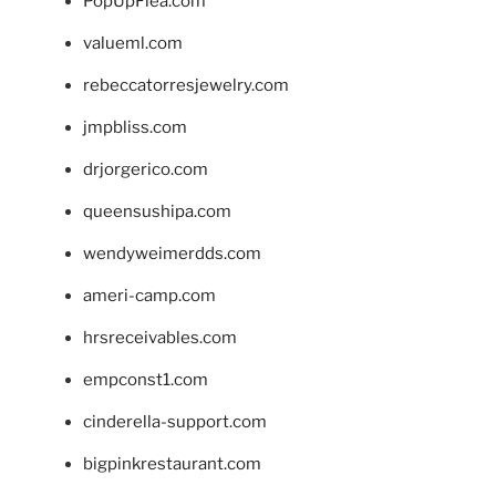
PopUpFlea.com
valueml.com
rebeccatorresjewelry.com
jmpbliss.com
drjorgerico.com
queensushipa.com
wendyweimerdds.com
ameri-camp.com
hrsreceivables.com
empconst1.com
cinderella-support.com
bigpinkrestaurant.com