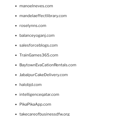
manoelneves.com
mandelaeffectlibrary.com
roselynns.com
balanceyoganj.com
salesforceblogs.com
TrainGames365.com
BaytownEvaCationRentals.com
JabalpurCakeDelivery.com
halobjd.com
intelligenceqatar.com
PikaPikaApp.com
takecareofbusinessdfw.org