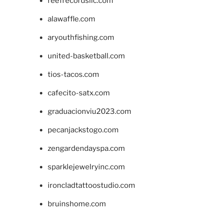
reefrecordsllc.com
alawaffle.com
aryouthfishing.com
united-basketball.com
tios-tacos.com
cafecito-satx.com
graduacionviu2023.com
pecanjackstogo.com
zengardendayspa.com
sparklejewelryinc.com
ironcladtattoostudio.com
bruinshome.com