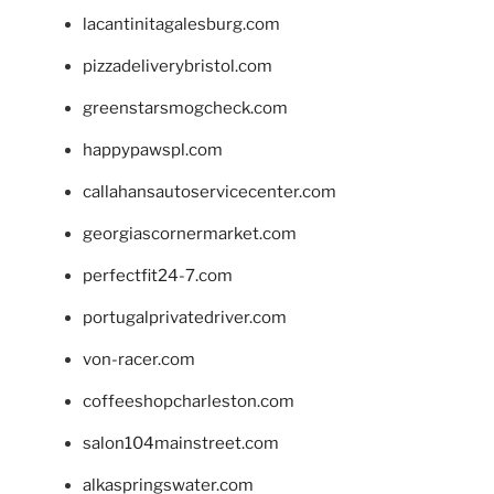
lacantinitagalesburg.com
pizzadeliverybristol.com
greenstarsmogcheck.com
happypawspl.com
callahansautoservicecenter.com
georgiascornermarket.com
perfectfit24-7.com
portugalprivatedriver.com
von-racer.com
coffeeshopcharleston.com
salon104mainstreet.com
alkaspringswater.com