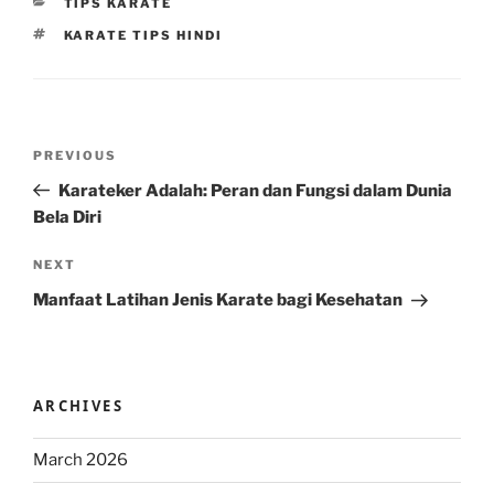
CATEGORIES
TIPS KARATE
TAGS
KARATE TIPS HINDI
Post
Previous
PREVIOUS
navigation
Post
Karateker Adalah: Peran dan Fungsi dalam Dunia
Bela Diri
Next
NEXT
Post
Manfaat Latihan Jenis Karate bagi Kesehatan
ARCHIVES
March 2026