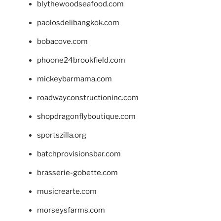
blythewoodseafood.com
paolosdelibangkok.com
bobacove.com
phoone24brookfield.com
mickeybarmama.com
roadwayconstructioninc.com
shopdragonflyboutique.com
sportszilla.org
batchprovisionsbar.com
brasserie-gobette.com
musicrearte.com
morseysfarms.com