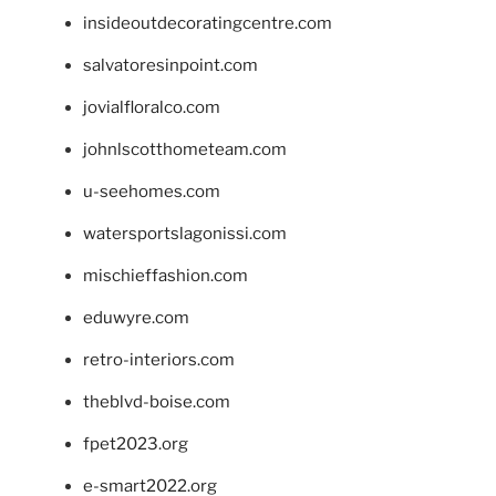
insideoutdecoratingcentre.com
salvatoresinpoint.com
jovialfloralco.com
johnlscotthometeam.com
u-seehomes.com
watersportslagonissi.com
mischieffashion.com
eduwyre.com
retro-interiors.com
theblvd-boise.com
fpet2023.org
e-smart2022.org