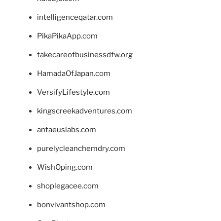
intelligenceqatar.com
PikaPikaApp.com
takecareofbusinessdfw.org
HamadaOfJapan.com
VersifyLifestyle.com
kingscreekadventures.com
antaeuslabs.com
purelycleanchemdry.com
WishOping.com
shoplegacee.com
bonvivantshop.com