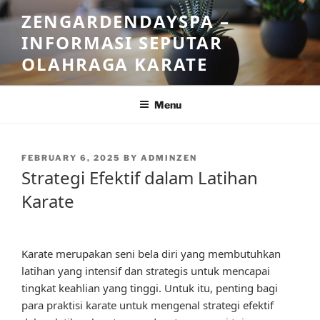
Skip
ZENGARDENDAYSPA –
to
INFORMASI SEPUTAR
content
OLAHRAGA KARATE
Menu
POSTED
FEBRUARY 6, 2025
BY
ADMINZEN
ON
Strategi Efektif dalam Latihan
Karate
Karate merupakan seni bela diri yang membutuhkan
latihan yang intensif dan strategis untuk mencapai
tingkat keahlian yang tinggi. Untuk itu, penting bagi
para praktisi karate untuk mengenal strategi efektif