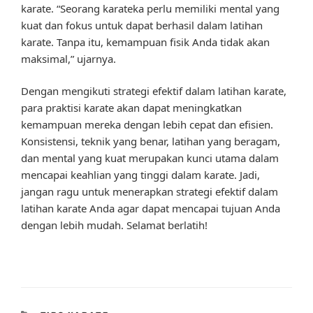
karate. “Seorang karateka perlu memiliki mental yang
kuat dan fokus untuk dapat berhasil dalam latihan
karate. Tanpa itu, kemampuan fisik Anda tidak akan
maksimal,” ujarnya.
Dengan mengikuti strategi efektif dalam latihan karate,
para praktisi karate akan dapat meningkatkan
kemampuan mereka dengan lebih cepat dan efisien.
Konsistensi, teknik yang benar, latihan yang beragam,
dan mental yang kuat merupakan kunci utama dalam
mencapai keahlian yang tinggi dalam karate. Jadi,
jangan ragu untuk menerapkan strategi efektif dalam
latihan karate Anda agar dapat mencapai tujuan Anda
dengan lebih mudah. Selamat berlatih!