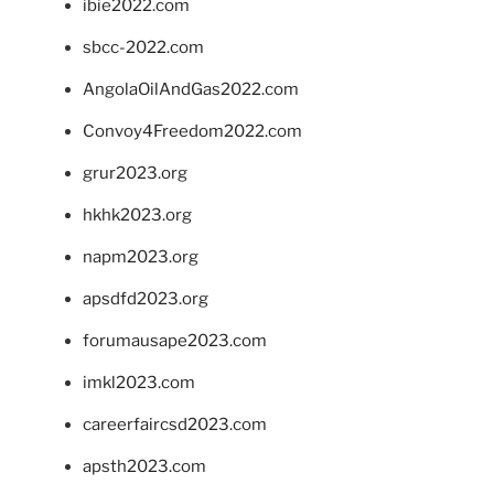
ibie2022.com
sbcc-2022.com
AngolaOilAndGas2022.com
Convoy4Freedom2022.com
grur2023.org
hkhk2023.org
napm2023.org
apsdfd2023.org
forumausape2023.com
imkl2023.com
careerfaircsd2023.com
apsth2023.com