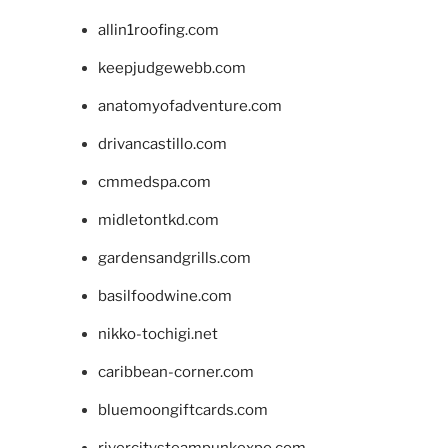
allin1roofing.com
keepjudgewebb.com
anatomyofadventure.com
drivancastillo.com
cmmedspa.com
midletontkd.com
gardensandgrills.com
basilfoodwine.com
nikko-tochigi.net
caribbean-corner.com
bluemoongiftcards.com