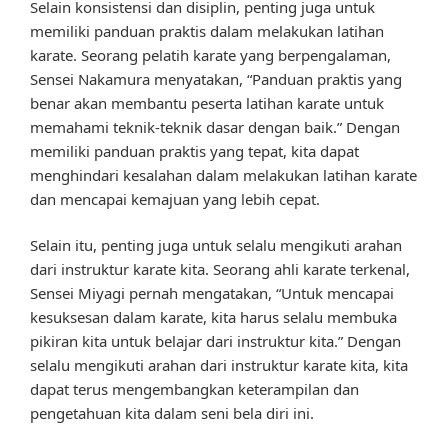
Selain konsistensi dan disiplin, penting juga untuk
memiliki panduan praktis dalam melakukan latihan
karate. Seorang pelatih karate yang berpengalaman,
Sensei Nakamura menyatakan, “Panduan praktis yang
benar akan membantu peserta latihan karate untuk
memahami teknik-teknik dasar dengan baik.” Dengan
memiliki panduan praktis yang tepat, kita dapat
menghindari kesalahan dalam melakukan latihan karate
dan mencapai kemajuan yang lebih cepat.
Selain itu, penting juga untuk selalu mengikuti arahan
dari instruktur karate kita. Seorang ahli karate terkenal,
Sensei Miyagi pernah mengatakan, “Untuk mencapai
kesuksesan dalam karate, kita harus selalu membuka
pikiran kita untuk belajar dari instruktur kita.” Dengan
selalu mengikuti arahan dari instruktur karate kita, kita
dapat terus mengembangkan keterampilan dan
pengetahuan kita dalam seni bela diri ini.