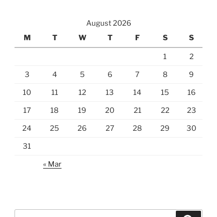
August 2026
M
T
W
T
F
S
S
1
2
3
4
5
6
7
8
9
10
11
12
13
14
15
16
17
18
19
20
21
22
23
24
25
26
27
28
29
30
31
« Mar
Search