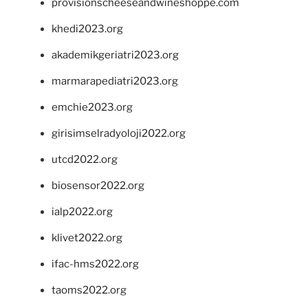
provisionscheeseandwineshoppe.com
khedi2023.org
akademikgeriatri2023.org
marmarapediatri2023.org
emchie2023.org
girisimselradyoloji2022.org
utcd2022.org
biosensor2022.org
ialp2022.org
klivet2022.org
ifac-hms2022.org
taoms2022.org