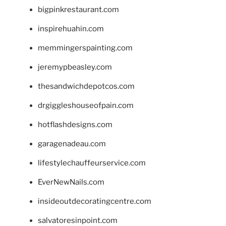
bigpinkrestaurant.com
inspirehuahin.com
memmingerspainting.com
jeremypbeasley.com
thesandwichdepotcos.com
drgiggleshouseofpain.com
hotflashdesigns.com
garagenadeau.com
lifestylechauffeurservice.com
EverNewNails.com
insideoutdecoratingcentre.com
salvatoresinpoint.com