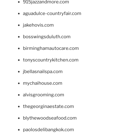
915jazzandmore.com
aguadulce-countryfair.com
jakehovis.com
bosswingsduluth.com
birminghamautocare.com
tonyscountrykitchen.com
jbellasnailspa.com
mychaihouse.com
alvisgrooming.com
thegeorginaestate.com
blythewoodseafood.com
paolosdelibangkok.com