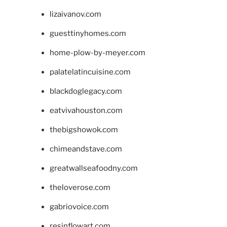
lizaivanov.com
guesttinyhomes.com
home-plow-by-meyer.com
palatelatincuisine.com
blackdoglegacy.com
eatvivahouston.com
thebigshowok.com
chimeandstave.com
greatwallseafoodny.com
theloverose.com
gabriovoice.com
resinflowart.com