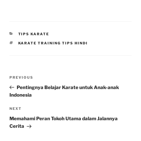
CATEGORIES
TIPS KARATE
TAGS
KARATE TRAINING TIPS HINDI
Post
Previous
PREVIOUS
navigation
Post
Pentingnya Belajar Karate untuk Anak-anak
Indonesia
Next
NEXT
Post
Memahami Peran Tokoh Utama dalam Jalannya
Cerita