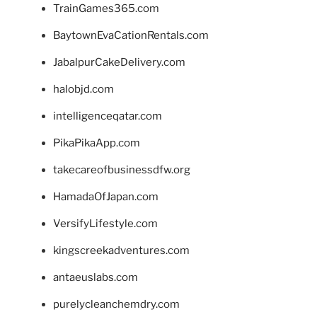
TrainGames365.com
BaytownEvaCationRentals.com
JabalpurCakeDelivery.com
halobjd.com
intelligenceqatar.com
PikaPikaApp.com
takecareofbusinessdfw.org
HamadaOfJapan.com
VersifyLifestyle.com
kingscreekadventures.com
antaeuslabs.com
purelycleanchemdry.com