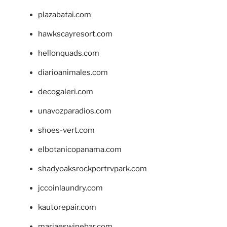
plazabatai.com
hawkscayresort.com
hellonquads.com
diarioanimales.com
decogaleri.com
unavozparadios.com
shoes-vert.com
elbotanicopanama.com
shadyoaksrockportrvpark.com
jccoinlaundry.com
kautorepair.com
marjaeswinebar.com