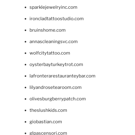
sparklejewelryinc.com
ironcladtattoostudio.com
bruinshome.com
annascleaningsvc.com
wolfcitytattoo.com
oysterbayturkeytrot.com
lafronterarestauranteybar.com
lilyandrosetearoom.com
olivesburgberrypatch.com
theslushkids.com
giobastian.com
glpascensori.com