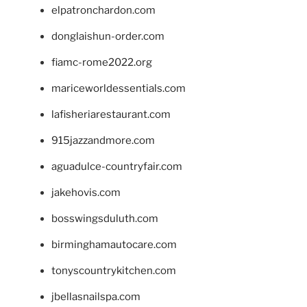
elpatronchardon.com
donglaishun-order.com
fiamc-rome2022.org
mariceworldessentials.com
lafisheriarestaurant.com
915jazzandmore.com
aguadulce-countryfair.com
jakehovis.com
bosswingsduluth.com
birminghamautocare.com
tonyscountrykitchen.com
jbellasnailspa.com