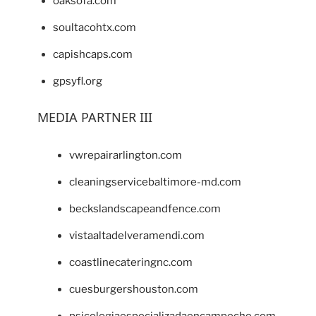
oaksofa.com
soultacohtx.com
capishcaps.com
gpsyfl.org
MEDIA PARTNER III
vwrepairarlington.com
cleaningservicebaltimore-md.com
beckslandscapeandfence.com
vistaaltadelveramendi.com
coastlinecateringnc.com
cuesburgershouston.com
psicologiaespecializadaencampeche.com