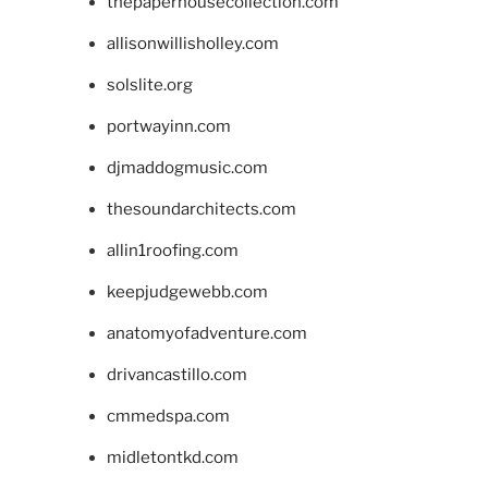
thepaperhousecollection.com
allisonwillisholley.com
solslite.org
portwayinn.com
djmaddogmusic.com
thesoundarchitects.com
allin1roofing.com
keepjudgewebb.com
anatomyofadventure.com
drivancastillo.com
cmmedspa.com
midletontkd.com