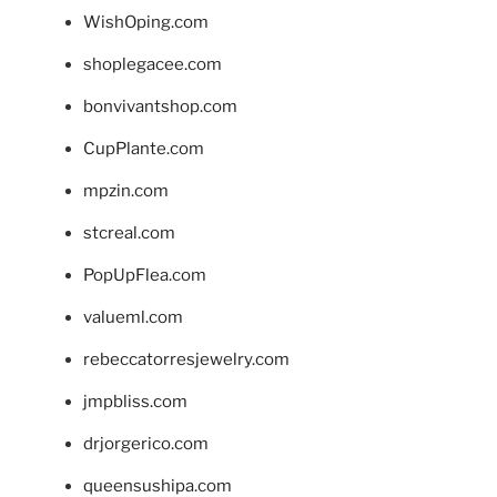
WishOping.com
shoplegacee.com
bonvivantshop.com
CupPlante.com
mpzin.com
stcreal.com
PopUpFlea.com
valueml.com
rebeccatorresjewelry.com
jmpbliss.com
drjorgerico.com
queensushipa.com