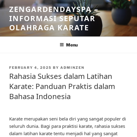
Skip
ZENGARDENDAYSPA –
to
INFORMASI SEPUTAR
content
OLAHRAGA KARATE
Menu
POSTED
FEBRUARY 4, 2025
BY
ADMINZEN
ON
Rahasia Sukses dalam Latihan
Karate: Panduan Praktis dalam
Bahasa Indonesia
Karate merupakan seni bela diri yang sangat populer di
seluruh dunia. Bagi para praktisi karate, rahasia sukses
dalam latihan karate tentu menjadi hal yang sangat