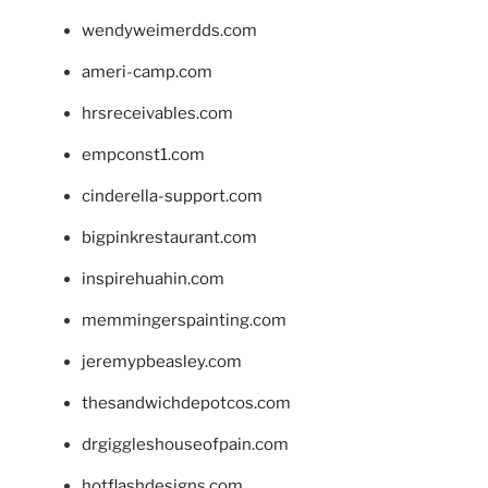
wendyweimerdds.com
ameri-camp.com
hrsreceivables.com
empconst1.com
cinderella-support.com
bigpinkrestaurant.com
inspirehuahin.com
memmingerspainting.com
jeremypbeasley.com
thesandwichdepotcos.com
drgiggleshouseofpain.com
hotflashdesigns.com