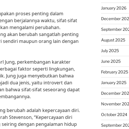
January 2026
pakan proses penting dalam
December 20
ngan berjalannya waktu, sifat-sifat
 akan mengalami perubahan.
September 20
yang akan berubah sangatlah penting
August 2025
i sendiri maupun orang lain dengan
July 2025
June 2025
arl Jung, perkembangan karakter
erbagai faktor seperti lingkungan,
February 2025
ik. Jung juga menyebutkan bahwa
adi dua jenis, yaitu introvert dan
January 2025
an bahwa sifat-sifat seseorang dapat
December 20
kembangannya.
November 20
ring berubah adalah kepercayaan diri.
October 2024
Sarah Stevenson, “Kepercayaan diri
 seiring dengan pengalaman hidup
September 20