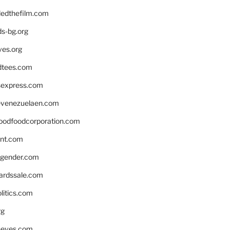
edthefilm.com
ds-bg.org
ves.org
tees.com
rsexpress.com
venezuelaen.com
oodfoodcorporation.com
nnt.com
gender.com
ardssale.com
litics.com
rg
neves.com