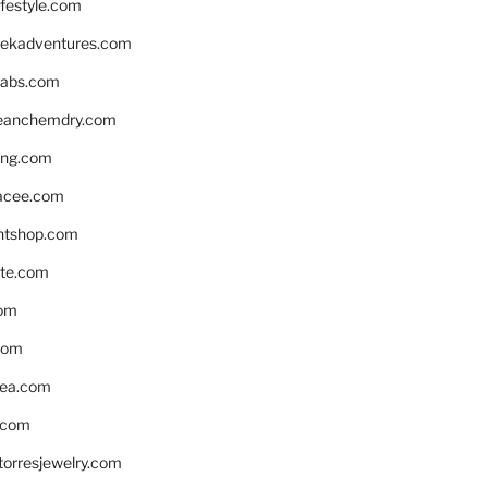
ifestyle.com
eekadventures.com
labs.com
leanchemdry.com
ing.com
acee.com
ntshop.com
te.com
om
com
ea.com
.com
torresjewelry.com