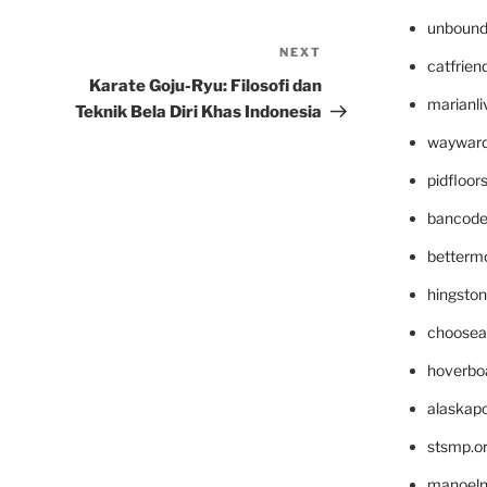
unbound
NEXT
Next
catfrien
Post
Karate Goju-Ryu: Filosofi dan
marianli
Teknik Bela Diri Khas Indonesia
wayward
pidfloo
bancode
betterm
hingsto
choosea
hoverbo
alaskapo
stsmp.o
manoel