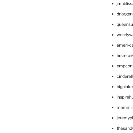
jmpblis
drjorger
queensu
wendyw
ameri-
hrsrece
empcon
cinderel
bigpinkr
inspireh
memming
jeremyp
thesand