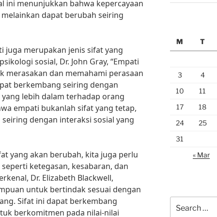
Hal ini menunjukkan bahwa kepercayaan
s, melainkan dapat berubah seiring
M
T
ti juga merupakan jenis sifat yang
sikologi sosial, Dr. John Gray, “Empati
k merasakan dan memahami perasaan
3
4
apat berkembang seiring dengan
10
11
ang lebih dalam terhadap orang
17
18
hwa empati bukanlah sifat yang tetap,
eiring dengan interaksi sosial yang
24
25
31
fat yang akan berubah, kita juga perlu
« Mar
n seperti ketegasan, kesabaran, dan
rkenal, Dr. Elizabeth Blackwell,
puan untuk bertindak sesuai dengan
gang. Sifat ini dapat berkembang
Search
tuk berkomitmen pada nilai-nilai
for: