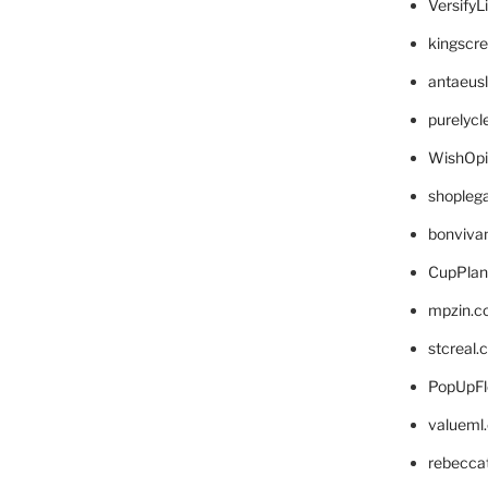
VersifyL
kingscr
antaeus
purelyc
WishOp
shopleg
bonviva
CupPlan
mpzin.c
stcreal.
PopUpFl
valueml
rebecca