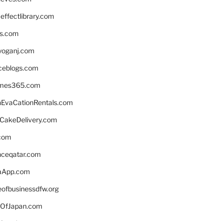
ffectlibrary.com
ns.com
yoganj.com
rceblogs.com
ames365.com
EvaCationRentals.com
rCakeDelivery.com
.com
enceqatar.com
aApp.com
eofbusinessdfw.org
OfJapan.com