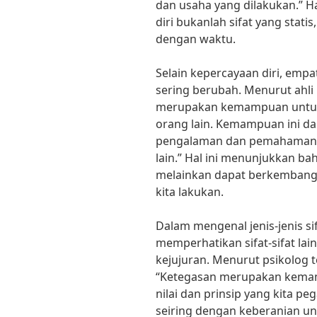
dan usaha yang dilakukan.” 
diri bukanlah sifat yang stati
dengan waktu.
Selain kepercayaan diri, empa
sering berubah. Menurut ahli p
merupakan kemampuan untu
orang lain. Kemampuan ini d
pengalaman dan pemahaman y
lain.” Hal ini menunjukkan ba
melainkan dapat berkembang s
kita lakukan.
Dalam mengenal jenis-jenis si
memperhatikan sifat-sifat lai
kejujuran. Menurut psikolog te
“Ketegasan merupakan kemam
nilai dan prinsip yang kita pe
seiring dengan keberanian un