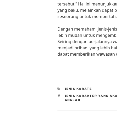
tersebut.” Hal ini menunjukk
yang baku, melainkan dapat 
seseorang untuk mempertahank
Dengan memahami jenis-jenis 
lebih mudah untuk mengemban
Seiring dengan berjalannya wa
menjadi pribadi yang lebih ba
dapat memberikan wawasan da
CATEGORIES
JENIS KARATE
TAGS
JENIS KARAKTER YANG A
ADALAH