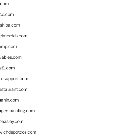
s.com
ico.com
shipa.com
eimerdds.com
camp.com
ivables.com
st1.com
la-support.com
estaurant.com
uahin.com
erspainting.com
beasley.com
wichdepotcos.com