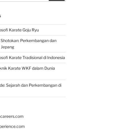
S
osofi Karate Goju Ryu
e Shotokan: Perkembangan dan
i Jepang
osofi Karate Tradisional di Indonesia
knik Karate WKF dalam Dunia
de: Sejarah dan Perkembangan di
hcareers.com
xperience.com