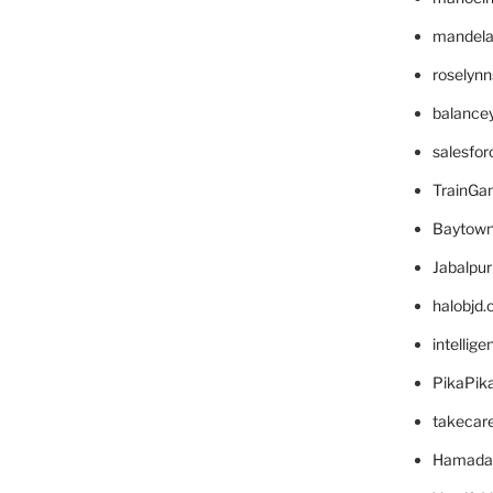
mandelae
roselyn
balance
salesfo
TrainG
Baytown
Jabalpu
halobjd
intellig
PikaPik
takecar
Hamada