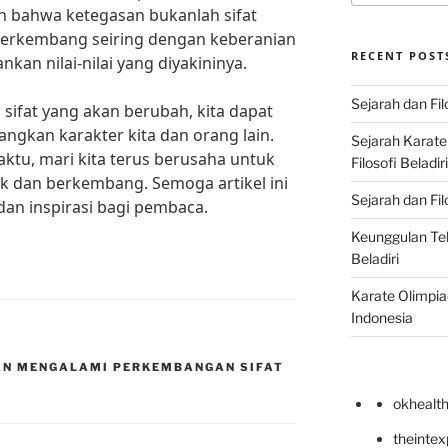
an bahwa ketegasan bukanlah sifat
berkembang seiring dengan keberanian
RECENT POST
an nilai-nilai yang diyakininya.
Sejarah dan Fil
sifat yang akan berubah, kita dapat
gkan karakter kita dan orang lain.
Sejarah Karat
ktu, mari kita terus berusaha untuk
Filosofi Beladir
ik dan berkembang. Semoga artikel ini
Sejarah dan Fil
n inspirasi bagi pembaca.
Keunggulan Te
Beladiri
Karate Olimpia
Indonesia
KAN MENGALAMI PERKEMBANGAN SIFAT
okhealt
theinte