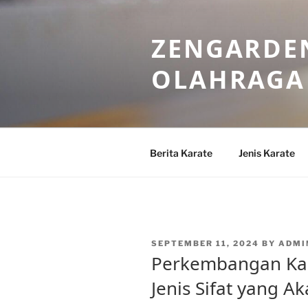
Skip
to
ZENGARDEN
content
OLAHRAGA
Berita Karate
Jenis Karate
POSTED
SEPTEMBER 11, 2024
BY
ADMI
ON
Perkembangan Kar
Jenis Sifat yang A