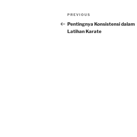
Post
Previous
PREVIOUS
navigation
Post
Pentingnya Konsistensi dalam
Latihan Karate