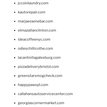
jccoinlaundry.com
kautorepair.com
marjaeswinebar.com
elmazatlanclinton.com
ideacoffeenyc.com
odieschillicothe.com
lacantinitagalesburg.com
pizzadeliverybristol.com
greenstarsmogcheck.com
happypawspl.com
callahansautoservicecenter.com
georgiascornermarket.com