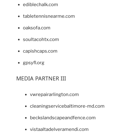
ediblechalk.com
tabletennisnearme.com
oaksofa.com
soultacohtx.com
capishcaps.com
gpsyfl.org
MEDIA PARTNER III
vwrepairarlington.com
cleaningservicebaltimore-md.com
beckslandscapeandfence.com
vistaaltadelveramendi.com