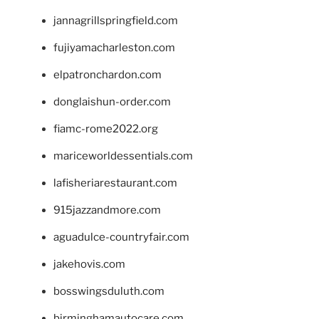
jannagrillspringfield.com
fujiyamacharleston.com
elpatronchardon.com
donglaishun-order.com
fiamc-rome2022.org
mariceworldessentials.com
lafisheriarestaurant.com
915jazzandmore.com
aguadulce-countryfair.com
jakehovis.com
bosswingsduluth.com
birminghamautocare.com