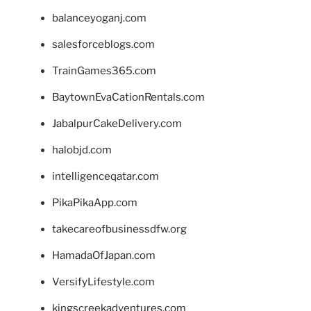
balanceyoganj.com
salesforceblogs.com
TrainGames365.com
BaytownEvaCationRentals.com
JabalpurCakeDelivery.com
halobjd.com
intelligenceqatar.com
PikaPikaApp.com
takecareofbusinessdfw.org
HamadaOfJapan.com
VersifyLifestyle.com
kingscreekadventures.com