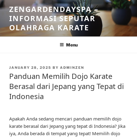
Skip
ZENGARDENDAYSPA –
to
INFORMASI SEPUTAR
content
OLAHRAGA KARATE
Menu
POSTED
JANUARY 28, 2025
BY
ADMINZEN
ON
Panduan Memilih Dojo Karate
Berasal dari Jepang yang Tepat di
Indonesia
Apakah Anda sedang mencari panduan memilih dojo
karate berasal dari Jepang yang tepat di Indonesia? Jika
iya, Anda berada di tempat yang tepat! Memilih dojo