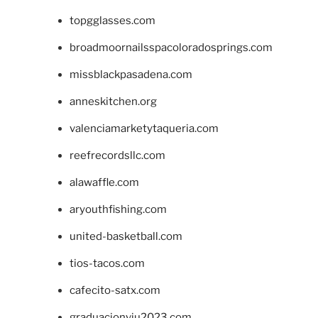
topgglasses.com
broadmoornailsspacoloradosprings.com
missblackpasadena.com
anneskitchen.org
valenciamarketytaqueria.com
reefrecordsllc.com
alawaffle.com
aryouthfishing.com
united-basketball.com
tios-tacos.com
cafecito-satx.com
graduacionviu2023.com