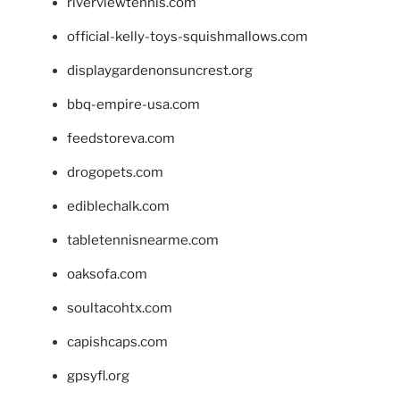
riverviewtennis.com
official-kelly-toys-squishmallows.com
displaygardenonsuncrest.org
bbq-empire-usa.com
feedstoreva.com
drogopets.com
ediblechalk.com
tabletennisnearme.com
oaksofa.com
soultacohtx.com
capishcaps.com
gpsyfl.org