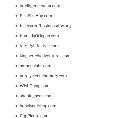
intelligenceqatar.com
PikaPikaApp.com
takecareofbusinessdfw.org
HamadaOfJapan.com
VersifyLifestyle.com
kingscreekadventures.com
antaeuslabs.com
purelycleanchemdry.com
WishOping.com
shoplegacee.com
bonvivantshop.com
CupPlante.com