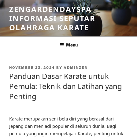
Skip
ZENGARDENDAYSPA –
to
INFORMASI SEPUTAR
content
OLAHRAGA KARATE
Menu
POSTED
NOVEMBER 23, 2024
BY
ADMINZEN
ON
Panduan Dasar Karate untuk
Pemula: Teknik dan Latihan yang
Penting
Karate merupakan seni bela diri yang berasal dari
Jepang dan menjadi populer di seluruh dunia. Bagi
pemula yang ingin mempelajari Karate, penting untuk