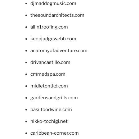
djmaddogmusic.com
thesoundarchitects.com
allin1roofing.com
keepjudgewebb.com
anatomyofadventure.com
drivancastillo.com
cmmedspa.com
midletontkd.com
gardensandgrills.com
basilfoodwine.com
nikko-tochigi.net
caribbean-corner.com