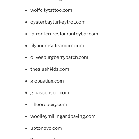
wolfcitytattoo.com
oysterbayturkeytrot.com
lafronterarestauranteybar.com
lilyandrosetearoom.com
olivesburgberrypatch.com
theslushkids.com
giobastian.com
glpascensori.com
rifloorepoxy.com
woolleymillingandpaving.com
uptonpvd.com