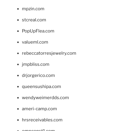
mpzin.com
stcreal.com
PopUpFlea.com
valueml.com
rebeccatorresjewelry.com
jmpbliss.com
drjorgerico.com
queensushipa.com
wendyweimerdds.com
ameri-camp.com
hrsreceivables.com
empconst1.com