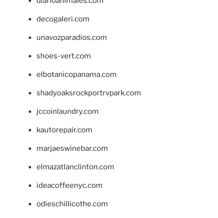
diarioanimales.com
decogaleri.com
unavozparadios.com
shoes-vert.com
elbotanicopanama.com
shadyoaksrockportrvpark.com
jccoinlaundry.com
kautorepair.com
marjaeswinebar.com
elmazatlanclinton.com
ideacoffeenyc.com
odieschillicothe.com