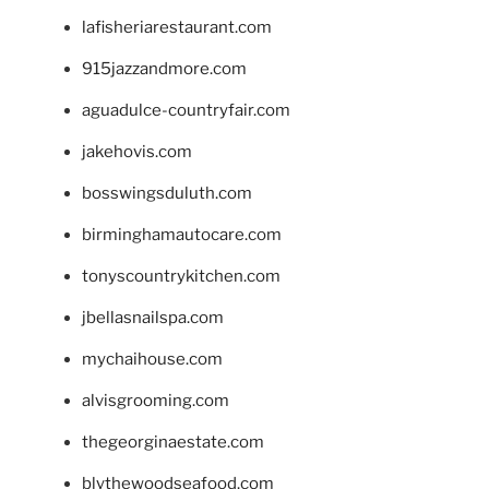
lafisheriarestaurant.com
915jazzandmore.com
aguadulce-countryfair.com
jakehovis.com
bosswingsduluth.com
birminghamautocare.com
tonyscountrykitchen.com
jbellasnailspa.com
mychaihouse.com
alvisgrooming.com
thegeorginaestate.com
blythewoodseafood.com