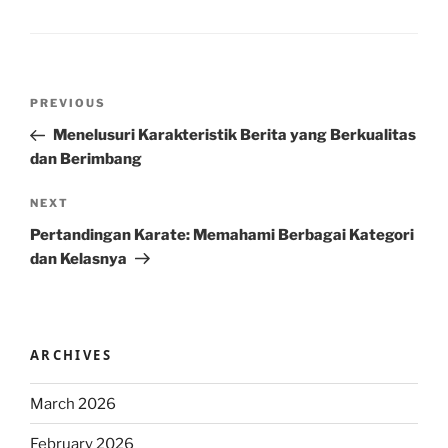
Post
Previous
PREVIOUS
navigation
Post
Menelusuri Karakteristik Berita yang Berkualitas
dan Berimbang
Next
NEXT
Post
Pertandingan Karate: Memahami Berbagai Kategori
dan Kelasnya
ARCHIVES
March 2026
February 2026