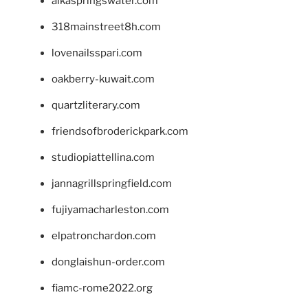
alkaspringswater.com
318mainstreet8h.com
lovenailsspari.com
oakberry-kuwait.com
quartzliterary.com
friendsofbroderickpark.com
studiopiattellina.com
jannagrillspringfield.com
fujiyamacharleston.com
elpatronchardon.com
donglaishun-order.com
fiamc-rome2022.org