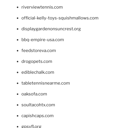
riverviewtennis.com
official-kelly-toys-squishmallows.com
displaygardenonsuncrest.org
bbq-empire-usa.com
feedstoreva.com
drogopets.com
ediblechalk.com
tabletennisnearme.com
oaksofa.com
soultacohtx.com
capishcaps.com
gpsyfl.org