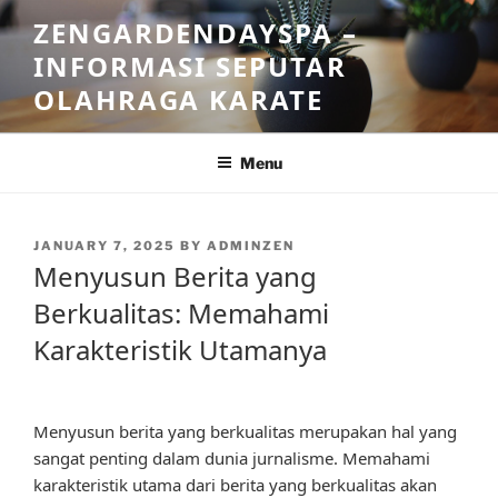
Skip
ZENGARDENDAYSPA –
to
INFORMASI SEPUTAR
content
OLAHRAGA KARATE
Menu
POSTED
JANUARY 7, 2025
BY
ADMINZEN
ON
Menyusun Berita yang
Berkualitas: Memahami
Karakteristik Utamanya
Menyusun berita yang berkualitas merupakan hal yang
sangat penting dalam dunia jurnalisme. Memahami
karakteristik utama dari berita yang berkualitas akan