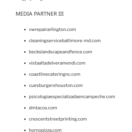
MEDIA PARTNER III
vwrepairarlington.com
cleaningservicebaltimore-md.com
beckslandscapeandfence.com
vistaaltadelveramendi.com
coastlinecateringnc.com
cuesburgershouston.com
psicologiaespecializadaencampeche.com
dmtacos.com
crescentstreetprinting.com
hornopizza.com