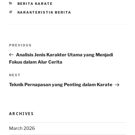
CATEGORIES
BERITA KARATE
TAGS
KARAKTERISTIK BERITA
Post
Previous
PREVIOUS
navigation
Post
Analisis Jenis Karakter Utama yang Menjadi
Fokus dalam Alur Cerita
Next
NEXT
Post
Teknik Pernapasan yang Penting dalam Karate
ARCHIVES
March 2026