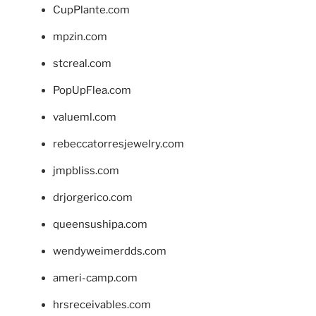
CupPlante.com
mpzin.com
stcreal.com
PopUpFlea.com
valueml.com
rebeccatorresjewelry.com
jmpbliss.com
drjorgerico.com
queensushipa.com
wendyweimerdds.com
ameri-camp.com
hrsreceivables.com