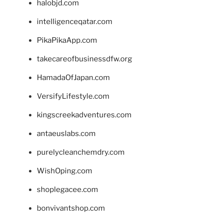
halobjd.com
intelligenceqatar.com
PikaPikaApp.com
takecareofbusinessdfw.org
HamadaOfJapan.com
VersifyLifestyle.com
kingscreekadventures.com
antaeuslabs.com
purelycleanchemdry.com
WishOping.com
shoplegacee.com
bonvivantshop.com