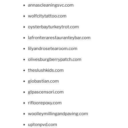
annascleaningsvc.com
wolfcitytattoo.com
oysterbayturkeytrot.com
lafronterarestauranteybar.com
lilyandrosetearoom.com
olivesburgberrypatch.com
theslushkids.com
giobastian.com
glpascensori.com
rifloorepoxy.com
woolleymillingandpaving.com
uptonpvd.com