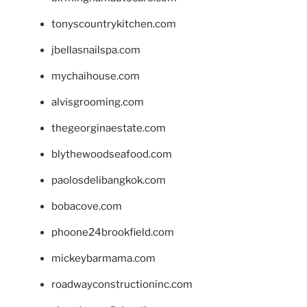
tonyscountrykitchen.com
jbellasnailspa.com
mychaihouse.com
alvisgrooming.com
thegeorginaestate.com
blythewoodseafood.com
paolosdelibangkok.com
bobacove.com
phoone24brookfield.com
mickeybarmama.com
roadwayconstructioninc.com