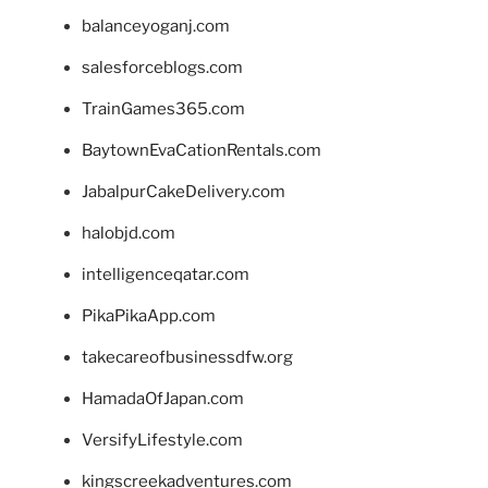
balanceyoganj.com
salesforceblogs.com
TrainGames365.com
BaytownEvaCationRentals.com
JabalpurCakeDelivery.com
halobjd.com
intelligenceqatar.com
PikaPikaApp.com
takecareofbusinessdfw.org
HamadaOfJapan.com
VersifyLifestyle.com
kingscreekadventures.com