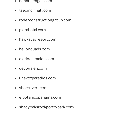
bennusehgall.com
tsecincinnati.com
roderconstructiongroup.com
plazabatai.com
hawkscayresort.com
hellonquads.com
diarioanimales.com
decogaleri.com
unavozparadios.com
shoes-vert.com
elbotanicopanama.com
shadyoaksrockportrvpark.com