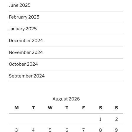
June 2025
February 2025
January 2025
December 2024
November 2024
October 2024
September 2024
August 2026
M
T
W
T
F
S
S
1
2
3
4
5
6
7
8
9