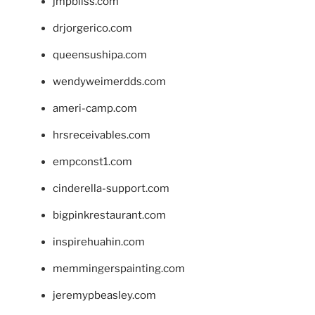
jmpbliss.com
drjorgerico.com
queensushipa.com
wendyweimerdds.com
ameri-camp.com
hrsreceivables.com
empconst1.com
cinderella-support.com
bigpinkrestaurant.com
inspirehuahin.com
memmingerspainting.com
jeremypbeasley.com