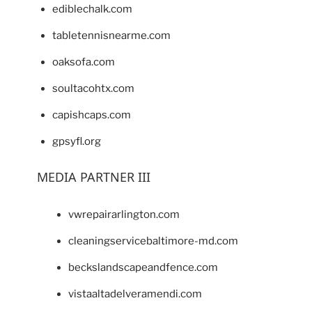
ediblechalk.com
tabletennisnearme.com
oaksofa.com
soultacohtx.com
capishcaps.com
gpsyfl.org
MEDIA PARTNER III
vwrepairarlington.com
cleaningservicebaltimore-md.com
beckslandscapeandfence.com
vistaaltadelveramendi.com