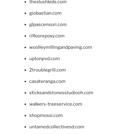
theslushkids.com
giobastian.com
glpascensori.com
rifloorepoxy.com
woolleymillingandpaving.com
uptonpvd.com
2troublegrill.com
casateranga.com
sticksandstonesstudiooh.com
walkers-treeservice.com
shopmossi.com
untamedcollectivesd.com