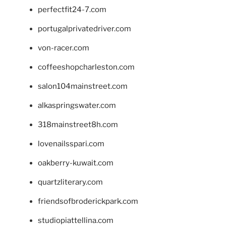
perfectfit24-7.com
portugalprivatedriver.com
von-racer.com
coffeeshopcharleston.com
salon104mainstreet.com
alkaspringswater.com
318mainstreet8h.com
lovenailsspari.com
oakberry-kuwait.com
quartzliterary.com
friendsofbroderickpark.com
studiopiattellina.com