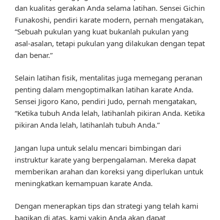
dan kualitas gerakan Anda selama latihan. Sensei Gichin
Funakoshi, pendiri karate modern, pernah mengatakan,
“Sebuah pukulan yang kuat bukanlah pukulan yang
asal-asalan, tetapi pukulan yang dilakukan dengan tepat
dan benar.”
Selain latihan fisik, mentalitas juga memegang peranan
penting dalam mengoptimalkan latihan karate Anda.
Sensei Jigoro Kano, pendiri Judo, pernah mengatakan,
“Ketika tubuh Anda lelah, latihanlah pikiran Anda. Ketika
pikiran Anda lelah, latihanlah tubuh Anda.”
Jangan lupa untuk selalu mencari bimbingan dari
instruktur karate yang berpengalaman. Mereka dapat
memberikan arahan dan koreksi yang diperlukan untuk
meningkatkan kemampuan karate Anda.
Dengan menerapkan tips dan strategi yang telah kami
bagikan di atas, kami yakin Anda akan dapat