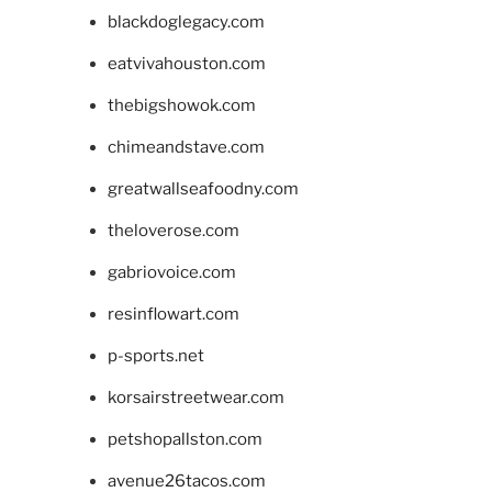
blackdoglegacy.com
eatvivahouston.com
thebigshowok.com
chimeandstave.com
greatwallseafoodny.com
theloverose.com
gabriovoice.com
resinflowart.com
p-sports.net
korsairstreetwear.com
petshopallston.com
avenue26tacos.com