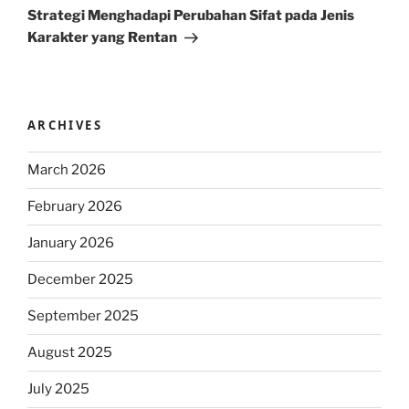
Post
Strategi Menghadapi Perubahan Sifat pada Jenis
Karakter yang Rentan
ARCHIVES
March 2026
February 2026
January 2026
December 2025
September 2025
August 2025
July 2025