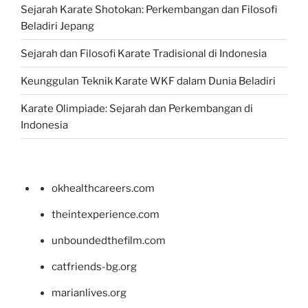
Sejarah Karate Shotokan: Perkembangan dan Filosofi
Beladiri Jepang
Sejarah dan Filosofi Karate Tradisional di Indonesia
Keunggulan Teknik Karate WKF dalam Dunia Beladiri
Karate Olimpiade: Sejarah dan Perkembangan di
Indonesia
okhealthcareers.com
theintexperience.com
unboundedthefilm.com
catfriends-bg.org
marianlives.org