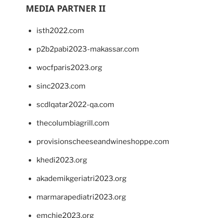
MEDIA PARTNER II
isth2022.com
p2b2pabi2023-makassar.com
wocfparis2023.org
sinc2023.com
scdlqatar2022-qa.com
thecolumbiagrill.com
provisionscheeseandwineshoppe.com
khedi2023.org
akademikgeriatri2023.org
marmarapediatri2023.org
emchie2023.org