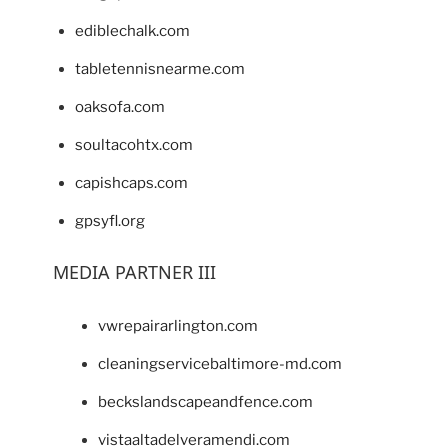
ediblechalk.com
tabletennisnearme.com
oaksofa.com
soultacohtx.com
capishcaps.com
gpsyfl.org
MEDIA PARTNER III
vwrepairarlington.com
cleaningservicebaltimore-md.com
beckslandscapeandfence.com
vistaaltadelveramendi.com