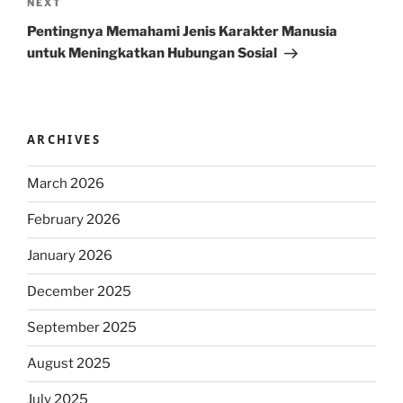
Next
NEXT
Post
Pentingnya Memahami Jenis Karakter Manusia
untuk Meningkatkan Hubungan Sosial
ARCHIVES
March 2026
February 2026
January 2026
December 2025
September 2025
August 2025
July 2025