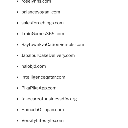
roselynns.com
balanceyoganj.com
salesforceblogs.com
TrainGames365.com
BaytownEvaCationRentals.com
JabalpurCakeDelivery.com
halobjd.com
intelligenceqatar.com
PikaPikaApp.com
takecareofbusinessdfw.org
HamadaOfJapan.com
VersifyLifestyle.com