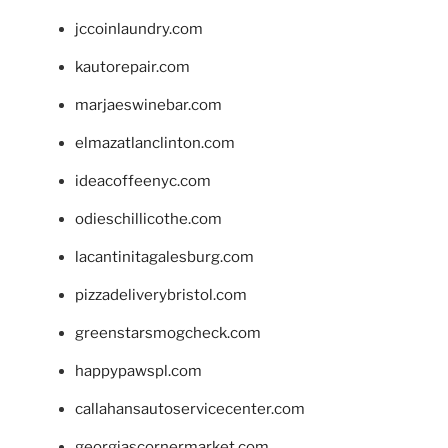
jccoinlaundry.com
kautorepair.com
marjaeswinebar.com
elmazatlanclinton.com
ideacoffeenyc.com
odieschillicothe.com
lacantinitagalesburg.com
pizzadeliverybristol.com
greenstarsmogcheck.com
happypawspl.com
callahansautoservicecenter.com
georgiascornermarket.com