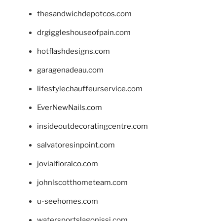
thesandwichdepotcos.com
drgiggleshouseofpain.com
hotflashdesigns.com
garagenadeau.com
lifestylechauffeurservice.com
EverNewNails.com
insideoutdecoratingcentre.com
salvatoresinpoint.com
jovialfloralco.com
johnlscotthometeam.com
u-seehomes.com
watersportslagonissi.com