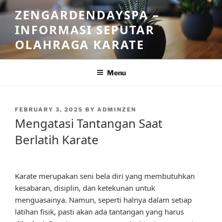
Skip
ZENGARDENDAYSPA –
to
INFORMASI SEPUTAR
content
OLAHRAGA KARATE
Menu
POSTED
FEBRUARY 3, 2025
BY
ADMINZEN
ON
Mengatasi Tantangan Saat
Berlatih Karate
Karate merupakan seni bela diri yang membutuhkan
kesabaran, disiplin, dan ketekunan untuk
menguasainya. Namun, seperti halnya dalam setiap
latihan fisik, pasti akan ada tantangan yang harus