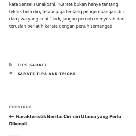
kata Sensei Funakoshi, “Karate bukan hanya tentang
teknik bela diri, tetapi juga tentang pengembangan diri
dan jiwa yang kuat.” Jadi, jangan pernah menyerah dan
teruslah berlatih karate dengan penuh semangat!
CATEGORIES
TIPS KARATE
TAGS
KARATE TIPS AND TRICKS
Post
Previous
PREVIOUS
navigation
Post
Karakteristik Berita: Ciri-ciri Utama yang Perlu
Dikenali