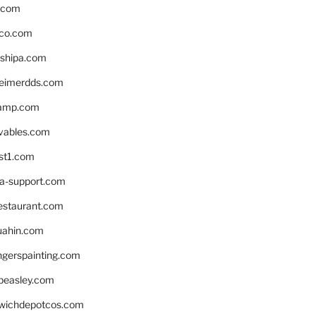
s.com
ico.com
shipa.com
eimerdds.com
camp.com
ivables.com
st1.com
la-support.com
estaurant.com
uahin.com
erspainting.com
beasley.com
wichdepotcos.com