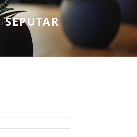
 SEPUTAR