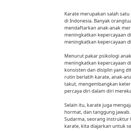
Karate merupakan salah satu 
di Indonesia. Banyak orangtua
mendaftarkan anak-anak mere
meningkatkan kepercayaan di
meningkatkan kepercayaan di
Menurut pakar psikologi anak, 
meningkatkan kepercayaan dir
konsisten dan disiplin yang di
rutin berlatih karate, anak-a
takut, mengembangkan ketera
percaya diri dalam diri mereka 
Selain itu, karate juga mengaja
hormat, dan tanggung jawab.
Sudarma, seorang instruktur 
karate, kita diajarkan untuk