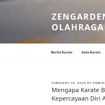
Skip
to
ZENGARDEN
content
OLAHRAGA
Berita Karate
Jenis Karate
POSTED
FEBRUARY 25, 2025
BY
ADMIN
ON
Mengapa Karate B
Kepercayaan Diri 