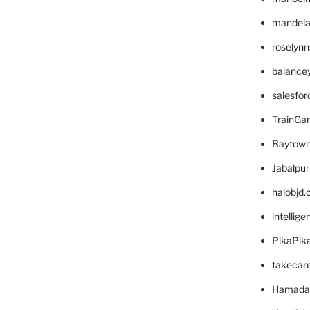
mandelae
roselyn
balance
salesfo
TrainG
Baytown
Jabalpu
halobjd
intellig
PikaPik
takecar
Hamada