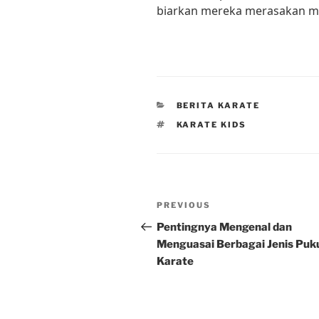
biarkan mereka merasakan ma
CATEGORIES
BERITA KARATE
TAGS
KARATE KIDS
Post
Previous
PREVIOUS
navigation
Post
Pentingnya Mengenal dan
Menguasai Berbagai Jenis Puk
Karate