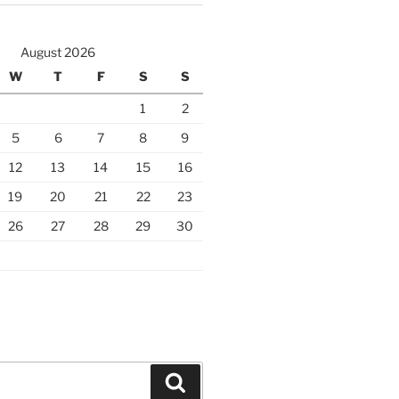
August 2026
W
T
F
S
S
1
2
5
6
7
8
9
12
13
14
15
16
19
20
21
22
23
26
27
28
29
30
Search