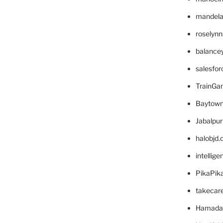
mandelae
roselyn
balance
salesfo
TrainG
Baytown
Jabalpu
halobjd
intellig
PikaPik
takecar
Hamada