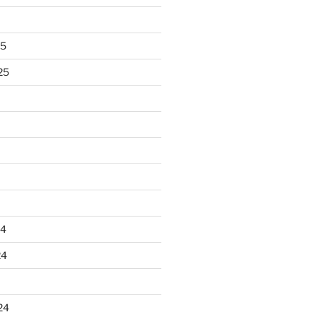
25
25
24
24
24