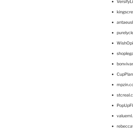
VersifyL
kingscr
antaeus
purelyc
WishOp
shopleg
bonviva
CupPlan
mpzin.c
stcreal.
PopUpFl
valueml
rebecca