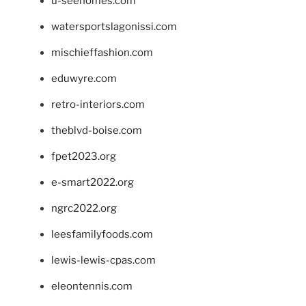
u-seehomes.com
watersportslagonissi.com
mischieffashion.com
eduwyre.com
retro-interiors.com
theblvd-boise.com
fpet2023.org
e-smart2022.org
ngrc2022.org
leesfamilyfoods.com
lewis-lewis-cpas.com
eleontennis.com