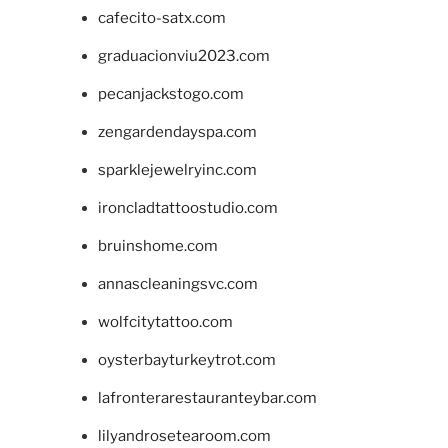
cafecito-satx.com
graduacionviu2023.com
pecanjackstogo.com
zengardendayspa.com
sparklejewelryinc.com
ironcladtattoostudio.com
bruinshome.com
annascleaningsvc.com
wolfcitytattoo.com
oysterbayturkeytrot.com
lafronterarestauranteybar.com
lilyandrosetearoom.com