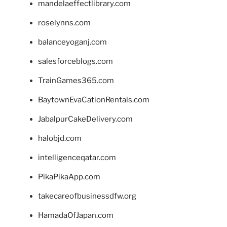
mandelaeffectlibrary.com
roselynns.com
balanceyoganj.com
salesforceblogs.com
TrainGames365.com
BaytownEvaCationRentals.com
JabalpurCakeDelivery.com
halobjd.com
intelligenceqatar.com
PikaPikaApp.com
takecareofbusinessdfw.org
HamadaOfJapan.com