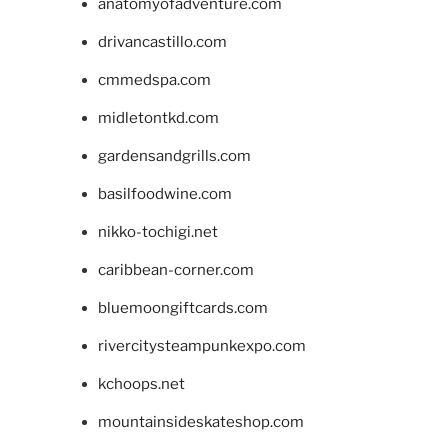
anatomyofadventure.com
drivancastillo.com
cmmedspa.com
midletontkd.com
gardensandgrills.com
basilfoodwine.com
nikko-tochigi.net
caribbean-corner.com
bluemoongiftcards.com
rivercitysteampunkexpo.com
kchoops.net
mountainsideskateshop.com