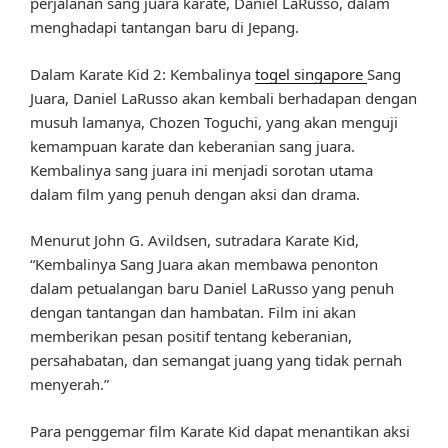
perjalanan sang juara karate, Daniel LaRusso, dalam
menghadapi tantangan baru di Jepang.
Dalam Karate Kid 2: Kembalinya
togel singapore
Sang
Juara, Daniel LaRusso akan kembali berhadapan dengan
musuh lamanya, Chozen Toguchi, yang akan menguji
kemampuan karate dan keberanian sang juara.
Kembalinya sang juara ini menjadi sorotan utama
dalam film yang penuh dengan aksi dan drama.
Menurut John G. Avildsen, sutradara Karate Kid,
“Kembalinya Sang Juara akan membawa penonton
dalam petualangan baru Daniel LaRusso yang penuh
dengan tantangan dan hambatan. Film ini akan
memberikan pesan positif tentang keberanian,
persahabatan, dan semangat juang yang tidak pernah
menyerah.”
Para penggemar film Karate Kid dapat menantikan aksi