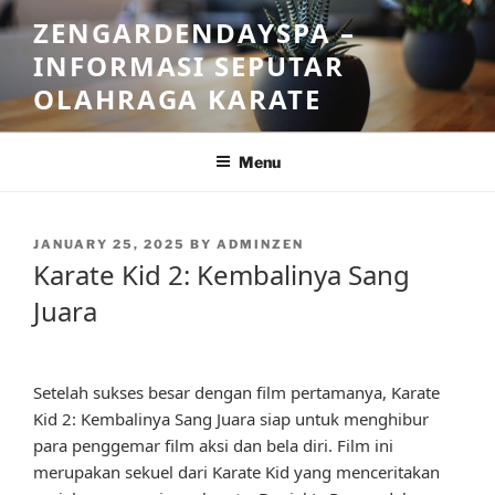
Skip
ZENGARDENDAYSPA –
to
INFORMASI SEPUTAR
content
OLAHRAGA KARATE
Menu
POSTED
JANUARY 25, 2025
BY
ADMINZEN
ON
Karate Kid 2: Kembalinya Sang
Juara
Setelah sukses besar dengan film pertamanya, Karate
Kid 2: Kembalinya Sang Juara siap untuk menghibur
para penggemar film aksi dan bela diri. Film ini
merupakan sekuel dari Karate Kid yang menceritakan