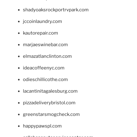
shadyoaksrockportrvpark.com
jccoinlaundry.com
kautorepair.com
marjaeswinebar.com
elmazatlanclinton.com
ideacoffeenyc.com
odieschillicothe.com
lacantinitagalesburg.com
pizzadeliverybristol.com
greenstarsmogcheck.com
happypawspl.com