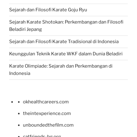
Sejarah dan Filosofi Karate Goju Ryu
Sejarah Karate Shotokan: Perkembangan dan Filosofi
Beladiri Jepang
Sejarah dan Filosofi Karate Tradisional di Indonesia
Keunggulan Teknik Karate WKF dalam Dunia Beladiri
Karate Olimpiade: Sejarah dan Perkembangan di
Indonesia
okhealthcareers.com
theintexperience.com
unboundedthefilm.com
catfriends-bg.org