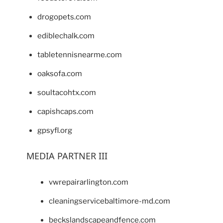
drogopets.com
ediblechalk.com
tabletennisnearme.com
oaksofa.com
soultacohtx.com
capishcaps.com
gpsyfl.org
MEDIA PARTNER III
vwrepairarlington.com
cleaningservicebaltimore-md.com
beckslandscapeandfence.com