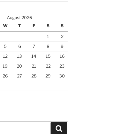
August 2026
W
T
F
S
S
1
2
5
6
7
8
9
12
13
14
15
16
19
20
21
22
23
26
27
28
29
30
Search