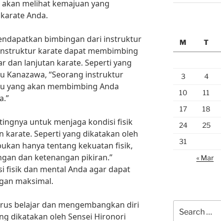
a akan melihat kemajuan yang
karate Anda.
endapatkan bimbingan dari instruktur
M
T
Instruktur karate dapat membimbing
r dan lanjutan karate. Seperti yang
zu Kanazawa, “Seorang instruktur
3
4
ndu yang akan membimbing Anda
10
11
a.”
17
18
ntingnya untuk menjaga kondisi fisik
24
25
 karate. Seperti yang dikatakan oleh
31
bukan hanya tentang kekuatan fisik,
ngan dan ketenangan pikiran.”
« Mar
i fisik dan mental Anda agar dapat
ngan maksimal.
terus belajar dan mengembangkan diri
Search
ng dikatakan oleh Sensei Hironori
for: