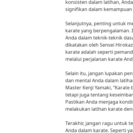
konsisten dalam latihan, And
signifikan dalam kemampuan 
Selanjutnya, penting untuk m
karate yang berpengalaman. 
Anda dalam teknik-teknik dasa
dikatakan oleh Sensei Hiroka
karate adalah seperti pema
melalui perjalanan karate And
Selain itu, jangan lupakan pe
dan mental Anda dalam latihan
Master Kenji Yamaki, “Karate 
tetapi juga tentang keseimba
Pastikan Anda menjaga kondis
melakukan latihan karate de
Terakhir, jangan ragu untuk 
Anda dalam karate. Seperti ya