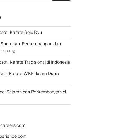
S
osofi Karate Goju Ryu
e Shotokan: Perkembangan dan
i Jepang
osofi Karate Tradisional di Indonesia
knik Karate WKF dalam Dunia
de: Sejarah dan Perkembangan di
hcareers.com
xperience.com