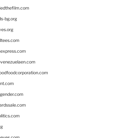
edthefilm.com
ds-bg.org
ves.org
tees.com
rsexpress.com
venezuelaen.com
oodfoodcorporation.com
nnt.com
gender.com
ardssale.com
litics.com
rg
neves.com