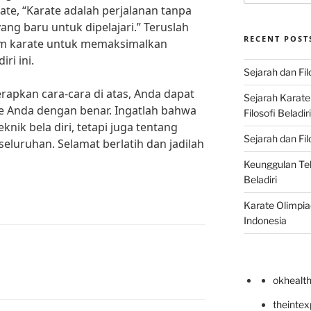
ate, “Karate adalah perjalanan tanpa
yang baru untuk dipelajari.” Teruslah
RECENT POST
am karate untuk memaksimalkan
ri ini.
Sejarah dan Fil
pkan cara-cara di atas, Anda dapat
Sejarah Karat
e Anda dengan benar. Ingatlah bahwa
Filosofi Beladir
nik bela diri, tetapi juga tentang
Sejarah dan Fil
eluruhan. Selamat berlatih dan jadilah
Keunggulan Te
Beladiri
Karate Olimpia
Indonesia
okhealt
theinte