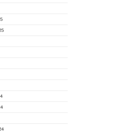
25
25
24
24
24