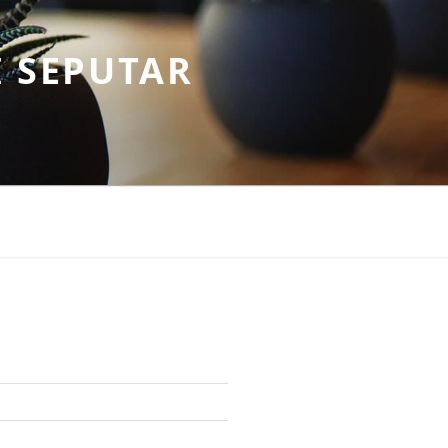
 SEPUTAR