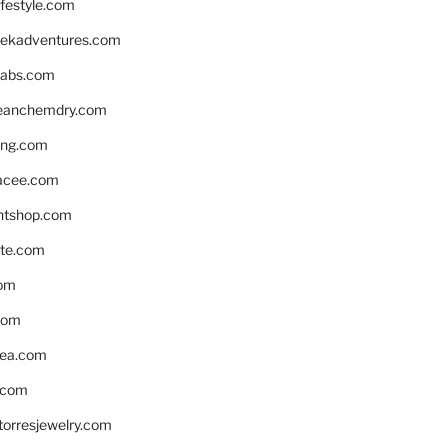
ifestyle.com
eekadventures.com
labs.com
leanchemdry.com
ing.com
acee.com
ntshop.com
te.com
om
com
ea.com
.com
torresjewelry.com