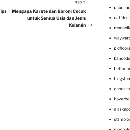
NEXT
Next
unbound
Post
Tips
Mengapa Karate dan Boroni Cocok
catfrien
untuk Semua Usia dan Jenis
Kelamin
marianli
wayward
pidfloo
bancode
betterm
hingsto
choosea
hoverbo
alaskapo
stsmp.o
manoel