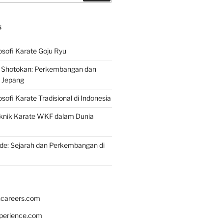
S
osofi Karate Goju Ryu
e Shotokan: Perkembangan dan
i Jepang
osofi Karate Tradisional di Indonesia
knik Karate WKF dalam Dunia
de: Sejarah dan Perkembangan di
hcareers.com
xperience.com