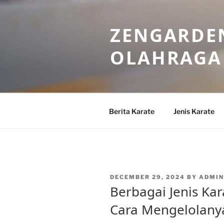
Skip
to
ZENGARDEN
content
OLAHRAGA
Berita Karate
Jenis Karate
POSTED
DECEMBER 29, 2024
BY
ADMIN
ON
Berbagai Jenis Kar
Cara Mengelolany