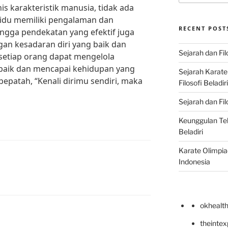
s karakteristik manusia, tidak ada
ividu memiliki pengalaman dan
RECENT POST
ngga pendekatan yang efektif juga
gan kesadaran diri yang baik dan
Sejarah dan Fil
 setiap orang dapat mengelola
 baik dan mencapai kehidupan yang
Sejarah Karat
pepatah, “Kenali dirimu sendiri, maka
Filosofi Beladir
Sejarah dan Fil
Keunggulan Te
Beladiri
Karate Olimpia
Indonesia
okhealt
theinte