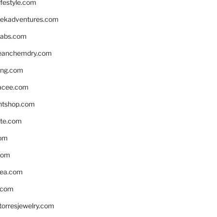
ifestyle.com
eekadventures.com
labs.com
leanchemdry.com
ing.com
acee.com
ntshop.com
te.com
om
com
ea.com
.com
torresjewelry.com