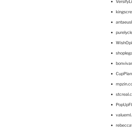
VersifyL
kingscr
antaeus
purelyc
WishOp
shopleg
bonviva
CupPlan
mpzin.c
stcreal.
PopUpFl
valueml
rebecca