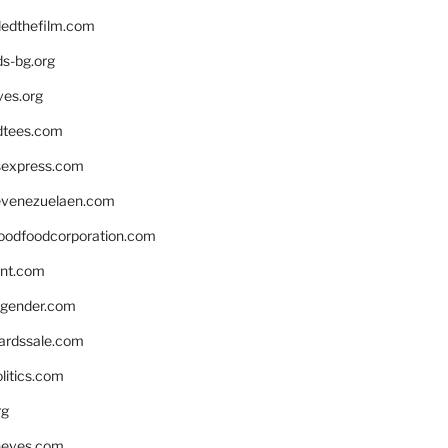
edthefilm.com
ds-bg.org
ves.org
tees.com
rsexpress.com
venezuelaen.com
oodfoodcorporation.com
nnt.com
gender.com
ardssale.com
litics.com
rg
neves.com