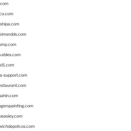
s.com
ico.com
shipa.com
eimerdds.com
camp.com
ivables.com
st1.com
la-support.com
estaurant.com
uahin.com
erspainting.com
beasley.com
wichdepotcos.com