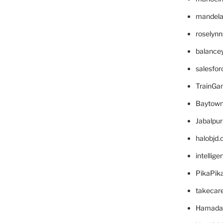
mandelae
roselyn
balance
salesfo
TrainG
Baytown
Jabalpu
halobjd
intellig
PikaPik
takecar
Hamada