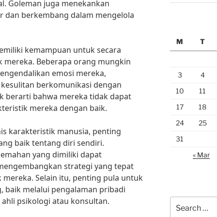
al. Goleman juga menekankan
jar dan berkembang dalam mengelola
M
T
emiliki kemampuan untuk secara
tik mereka. Beberapa orang mungkin
engendalikan emosi mereka,
3
4
 kesulitan berkomunikasi dengan
10
11
dak berarti bahwa mereka tidak dapat
17
18
kteristik mereka dengan baik.
24
25
s karakteristik manusia, penting
31
g baik tentang diri sendiri.
emahan yang dimiliki dapat
« Mar
engembangkan strategi yang tepat
 mereka. Selain itu, penting pula untuk
, baik melalui pengalaman pribadi
hli psikologi atau konsultan.
Search
for: