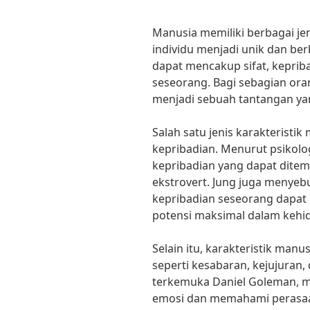
Manusia memiliki berbagai je
individu menjadi unik dan berb
dapat mencakup sifat, kepriba
seseorang. Bagi sebagian oran
menjadi sebuah tantangan ya
Salah satu jenis karakteristi
kepribadian. Menurut psikolog
kepribadian yang dapat ditemu
ekstrovert. Jung juga menye
kepribadian seseorang dapa
potensi maksimal dalam kehi
Selain itu, karakteristik manu
seperti kesabaran, kejujuran,
terkemuka Daniel Goleman, m
emosi dan memahami perasaan