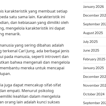
January 2026
nis karakteristik yang membuat setiap
December 20
eda satu sama lain. Karakteristik ini
dian, dan kebiasaan yang dimiliki oleh
September 20
g, mengelola karakteristik ini dapat
August 2025
ng menarik.
July 2025
k manusia yang sering dibahas adalah
June 2025
 terkenal Carl Jung, ada berbagai jenis
i pada manusia, seperti introvert dan
February 2025
butkan bahwa mengenali dan mengelola
t membantu mereka untuk mencapai
January 2025
dupan.
December 20
sia juga dapat mencakup sifat-sifat
November 20
 dan empati. Menurut psikolog
October 2024
emiliki keahlian dalam mengelola
 orang lain adalah kunci sukses
September 20