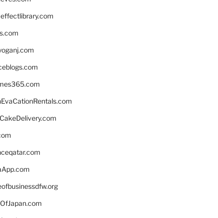
ffectlibrary.com
ns.com
yoganj.com
rceblogs.com
ames365.com
EvaCationRentals.com
rCakeDelivery.com
.com
enceqatar.com
aApp.com
eofbusinessdfw.org
OfJapan.com