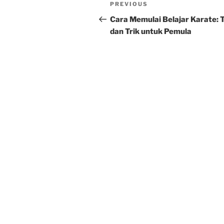
Post
Previous
PREVIOUS
navigation
Post
Cara Memulai Belajar Karate: 
dan Trik untuk Pemula