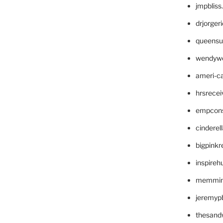
jmpblis
drjorger
queensu
wendyw
ameri-
hrsrece
empcon
cinderel
bigpinkr
inspireh
memming
jeremyp
thesand