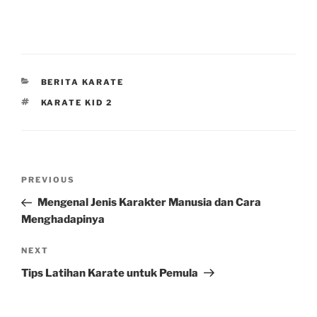
CATEGORIES
BERITA KARATE
TAGS
KARATE KID 2
Post
Previous
PREVIOUS
navigation
Post
Mengenal Jenis Karakter Manusia dan Cara
Menghadapinya
Next
NEXT
Post
Tips Latihan Karate untuk Pemula