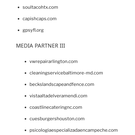
soultacohtx.com
capishcaps.com
gpsyfl.org
MEDIA PARTNER III
vwrepairarlington.com
cleaningservicebaltimore-md.com
beckslandscapeandfence.com
vistaaltadelveramendi.com
coastlinecateringnc.com
cuesburgershouston.com
psicologiaespecializadaencampeche.com