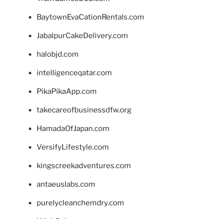
BaytownEvaCationRentals.com
JabalpurCakeDelivery.com
halobjd.com
intelligenceqatar.com
PikaPikaApp.com
takecareofbusinessdfw.org
HamadaOfJapan.com
VersifyLifestyle.com
kingscreekadventures.com
antaeuslabs.com
purelycleanchemdry.com