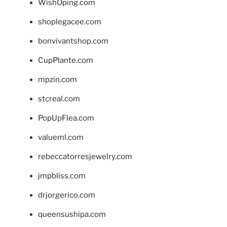
WishOping.com
shoplegacee.com
bonvivantshop.com
CupPlante.com
mpzin.com
stcreal.com
PopUpFlea.com
valueml.com
rebeccatorresjewelry.com
jmpbliss.com
drjorgerico.com
queensushipa.com