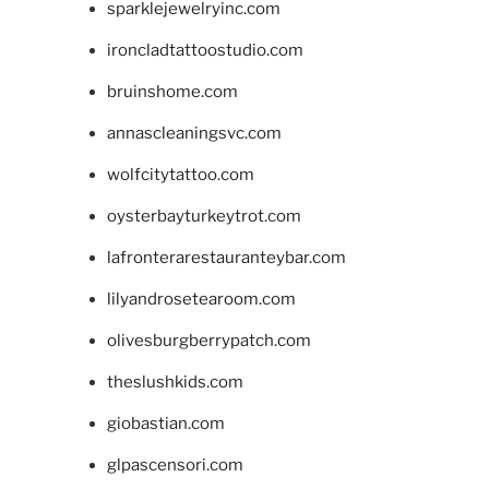
sparklejewelryinc.com
ironcladtattoostudio.com
bruinshome.com
annascleaningsvc.com
wolfcitytattoo.com
oysterbayturkeytrot.com
lafronterarestauranteybar.com
lilyandrosetearoom.com
olivesburgberrypatch.com
theslushkids.com
giobastian.com
glpascensori.com