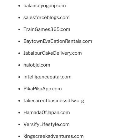
balanceyoganj.com
salesforceblogs.com
TrainGames365.com
BaytownEvaCationRentals.com
JabalpurCakeDelivery.com
halobjd.com
intelligenceqatar.com
PikaPikaApp.com
takecareofbusinessdfw.org
HamadaOfJapan.com
VersifyLifestyle.com
kingscreekadventures.com