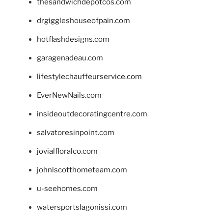
thesandwichdepotcos.com
drgiggleshouseofpain.com
hotflashdesigns.com
garagenadeau.com
lifestylechauffeurservice.com
EverNewNails.com
insideoutdecoratingcentre.com
salvatoresinpoint.com
jovialfloralco.com
johnlscotthometeam.com
u-seehomes.com
watersportslagonissi.com