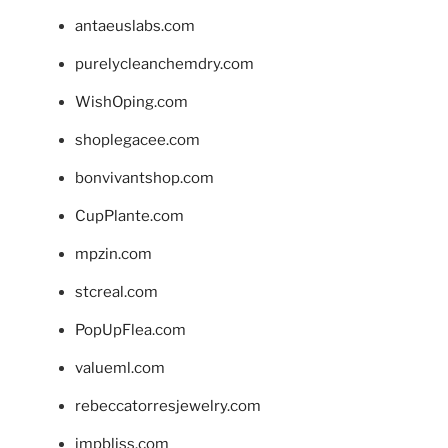
antaeuslabs.com
purelycleanchemdry.com
WishOping.com
shoplegacee.com
bonvivantshop.com
CupPlante.com
mpzin.com
stcreal.com
PopUpFlea.com
valueml.com
rebeccatorresjewelry.com
jmpbliss.com