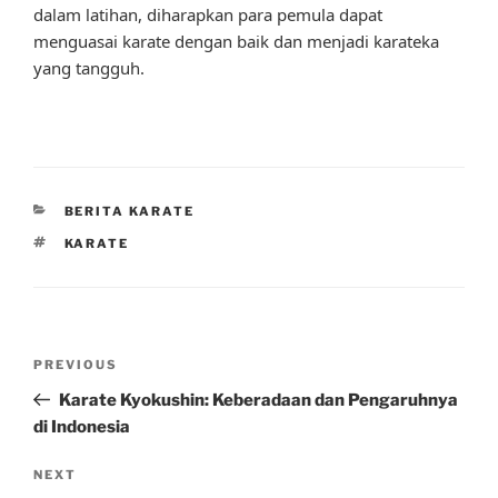
dalam latihan, diharapkan para pemula dapat
menguasai karate dengan baik dan menjadi karateka
yang tangguh.
CATEGORIES
BERITA KARATE
TAGS
KARATE
Post
Previous
PREVIOUS
navigation
Post
Karate Kyokushin: Keberadaan dan Pengaruhnya
di Indonesia
Next
NEXT