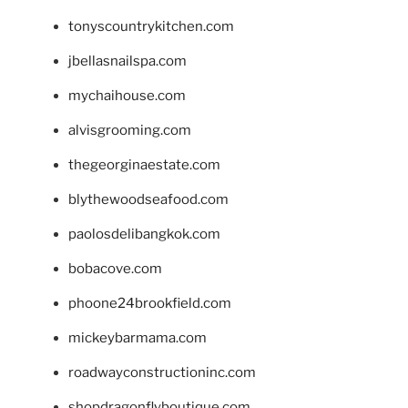
tonyscountrykitchen.com
jbellasnailspa.com
mychaihouse.com
alvisgrooming.com
thegeorginaestate.com
blythewoodseafood.com
paolosdelibangkok.com
bobacove.com
phoone24brookfield.com
mickeybarmama.com
roadwayconstructioninc.com
shopdragonflyboutique.com