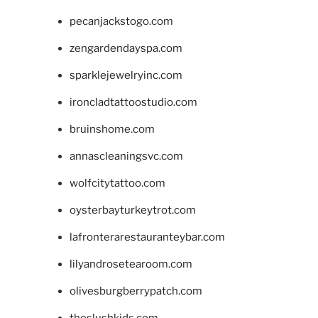
pecanjackstogo.com
zengardendayspa.com
sparklejewelryinc.com
ironcladtattoostudio.com
bruinshome.com
annascleaningsvc.com
wolfcitytattoo.com
oysterbayturkeytrot.com
lafronterarestauranteybar.com
lilyandrosetearoom.com
olivesburgberrypatch.com
theslushkids.com