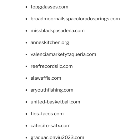
topgglasses.com
broadmoornailsspacoloradosprings.com
missblackpasadena.com
anneskitchen.org
valenciamarketytaqueria.com
reefrecordsllc.com
alawaffle.com
aryouthfishing.com
united-basketball.com
tios-tacos.com
cafecito-satx.com
graduacionviu2023.com