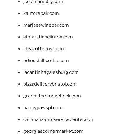
jccoinlaundry.com
kautorepair.com
marjaeswinebar.com
elmazatlanclinton.com
ideacoffeenyc.com
odieschillicothe.com
lacantinitagalesburg.com
pizzadeliverybristol.com
greenstarsmogcheck.com
happypawspl.com
callahansautoservicecenter.com
georgiascornermarket.com