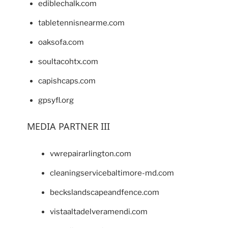
ediblechalk.com
tabletennisnearme.com
oaksofa.com
soultacohtx.com
capishcaps.com
gpsyfl.org
MEDIA PARTNER III
vwrepairarlington.com
cleaningservicebaltimore-md.com
beckslandscapeandfence.com
vistaaltadelveramendi.com