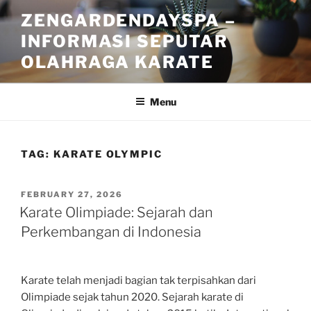
Skip
ZENGARDENDAYSPA –
to
INFORMASI SEPUTAR
content
OLAHRAGA KARATE
Menu
TAG:
KARATE OLYMPIC
POSTED
FEBRUARY 27, 2026
ON
Karate Olimpiade: Sejarah dan
Perkembangan di Indonesia
Karate telah menjadi bagian tak terpisahkan dari
Olimpiade sejak tahun 2020. Sejarah karate di