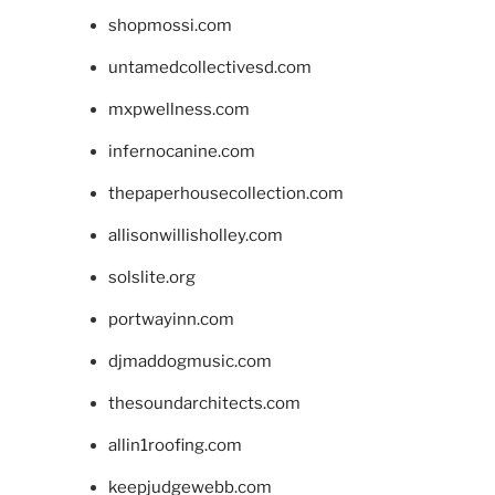
shopmossi.com
untamedcollectivesd.com
mxpwellness.com
infernocanine.com
thepaperhousecollection.com
allisonwillisholley.com
solslite.org
portwayinn.com
djmaddogmusic.com
thesoundarchitects.com
allin1roofing.com
keepjudgewebb.com