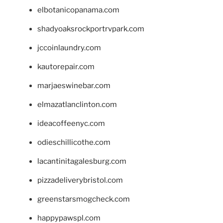
elbotanicopanama.com
shadyoaksrockportrvpark.com
jccoinlaundry.com
kautorepair.com
marjaeswinebar.com
elmazatlanclinton.com
ideacoffeenyc.com
odieschillicothe.com
lacantinitagalesburg.com
pizzadeliverybristol.com
greenstarsmogcheck.com
happypawspl.com