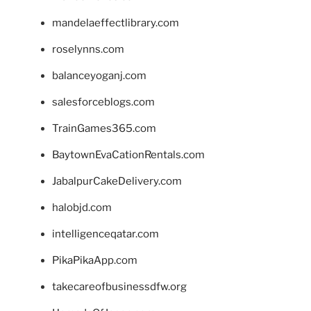
mandelaeffectlibrary.com
roselynns.com
balanceyoganj.com
salesforceblogs.com
TrainGames365.com
BaytownEvaCationRentals.com
JabalpurCakeDelivery.com
halobjd.com
intelligenceqatar.com
PikaPikaApp.com
takecareofbusinessdfw.org