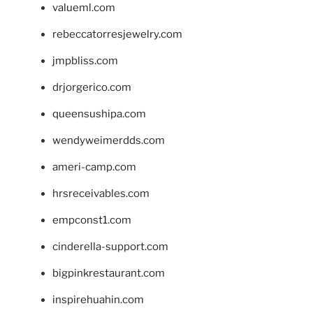
valueml.com
rebeccatorresjewelry.com
jmpbliss.com
drjorgerico.com
queensushipa.com
wendyweimerdds.com
ameri-camp.com
hrsreceivables.com
empconst1.com
cinderella-support.com
bigpinkrestaurant.com
inspirehuahin.com