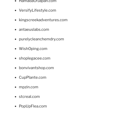
HamadaOfJapan.com
VersifyLifestyle.com
kingscreekadventures.com
antaeuslabs.com
purelycleanchemdry.com
WishOping.com
shoplegacee.com
bonvivantshop.com
CupPlante.com
mpzin.com
stcreal.com
PopUpFlea.com