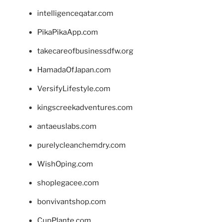
intelligenceqatar.com
PikaPikaApp.com
takecareofbusinessdfw.org
HamadaOfJapan.com
VersifyLifestyle.com
kingscreekadventures.com
antaeuslabs.com
purelycleanchemdry.com
WishOping.com
shoplegacee.com
bonvivantshop.com
CupPlante.com