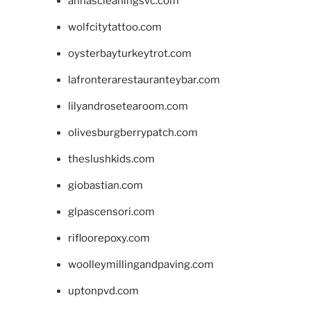
annascleaningsvc.com
wolfcitytattoo.com
oysterbayturkeytrot.com
lafronterarestauranteybar.com
lilyandrosetearoom.com
olivesburgberrypatch.com
theslushkids.com
giobastian.com
glpascensori.com
rifloorepoxy.com
woolleymillingandpaving.com
uptonpvd.com