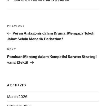
Post
Previous
PREVIOUS
navigation
Post
Peran Antagonis dalam Drama: Mengapa Tokoh
Jahat Selalu Menarik Perhatian?
Next
NEXT
Post
Panduan Menang dalam Kompetisi Karate: Strategi
yang Efektif
ARCHIVES
March 2026