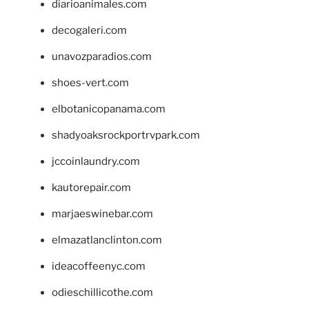
diarioanimales.com
decogaleri.com
unavozparadios.com
shoes-vert.com
elbotanicopanama.com
shadyoaksrockportrvpark.com
jccoinlaundry.com
kautorepair.com
marjaeswinebar.com
elmazatlanclinton.com
ideacoffeenyc.com
odieschillicothe.com