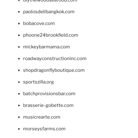
blythewoodseafood.com
paolosdelibangkok.com
bobacove.com
phoone24brookfield.com
mickeybarmama.com
roadwayconstructioninc.com
shopdragonflyboutique.com
sportszilla.org
batchprovisionsbar.com
brasserie-gobette.com
musicrearte.com
morseysfarms.com