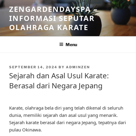
Skip
ZENGARDENDAYSPA –
to
INFORMASI SEPUTAR
content
OLAHRAGA KARATE
Menu
POSTED
SEPTEMBER 14, 2024
BY
ADMINZEN
ON
Sejarah dan Asal Usul Karate:
Berasal dari Negara Jepang
Karate, olahraga bela diri yang telah dikenal di seluruh
dunia, memiliki sejarah dan asal usul yang menarik.
Sejarah karate berasal dari negara Jepang, tepatnya dari
pulau Okinawa.