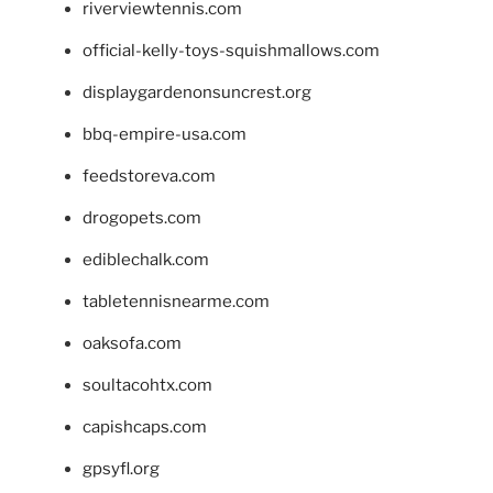
riverviewtennis.com
official-kelly-toys-squishmallows.com
displaygardenonsuncrest.org
bbq-empire-usa.com
feedstoreva.com
drogopets.com
ediblechalk.com
tabletennisnearme.com
oaksofa.com
soultacohtx.com
capishcaps.com
gpsyfl.org