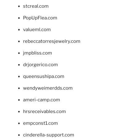
stcreal.com
PopUpFlea.com
valueml.com
rebeccatorresjewelry.com
jmpbliss.com
drjorgerico.com
queensushipa.com
wendyweimerdds.com
ameri-camp.com
hrsreceivables.com
empconst1.com
cinderella-support.com