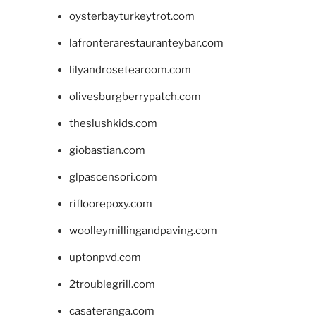
oysterbayturkeytrot.com
lafronterarestauranteybar.com
lilyandrosetearoom.com
olivesburgberrypatch.com
theslushkids.com
giobastian.com
glpascensori.com
rifloorepoxy.com
woolleymillingandpaving.com
uptonpvd.com
2troublegrill.com
casateranga.com