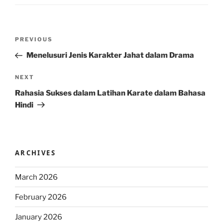
Post
Previous
PREVIOUS
navigation
Post
Menelusuri Jenis Karakter Jahat dalam Drama
Next
NEXT
Post
Rahasia Sukses dalam Latihan Karate dalam Bahasa
Hindi
ARCHIVES
March 2026
February 2026
January 2026