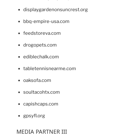
displaygardenonsuncrest.org
bbq-empire-usa.com
feedstoreva.com
drogopets.com
ediblechalk.com
tabletennisnearme.com
oaksofa.com
soultacohtx.com
capishcaps.com
gpsyfl.org
MEDIA PARTNER III