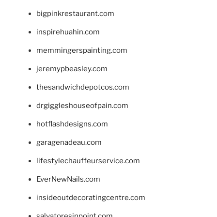
bigpinkrestaurant.com
inspirehuahin.com
memmingerspainting.com
jeremypbeasley.com
thesandwichdepotcos.com
drgiggleshouseofpain.com
hotflashdesigns.com
garagenadeau.com
lifestylechauffeurservice.com
EverNewNails.com
insideoutdecoratingcentre.com
salvatoresinpoint.com