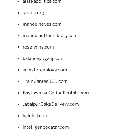
alaskapolitics.com
stsmp.org
manoelneves.com
mandelaeffectlibrary.com
roselynns.com
balanceyoganj.com
salesforceblogs.com
TrainGames365.com
BaytownEvaCationRentals.com
JabalpurCakeDelivery.com
halobjd.com
intelligenceqatar.com