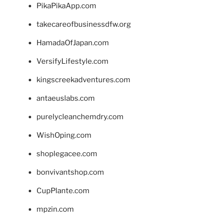
PikaPikaApp.com
takecareofbusinessdfw.org
HamadaOfJapan.com
VersifyLifestyle.com
kingscreekadventures.com
antaeuslabs.com
purelycleanchemdry.com
WishOping.com
shoplegacee.com
bonvivantshop.com
CupPlante.com
mpzin.com