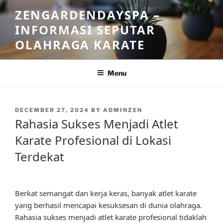
Skip
ZENGARDENDAYSPA –
to
INFORMASI SEPUTAR
content
OLAHRAGA KARATE
Menu
POSTED
DECEMBER 27, 2024
BY
ADMINZEN
ON
Rahasia Sukses Menjadi Atlet
Karate Profesional di Lokasi
Terdekat
Berkat semangat dan kerja keras, banyak atlet karate
yang berhasil mencapai kesuksesan di dunia olahraga.
Rahasia sukses menjadi atlet karate profesional tidaklah