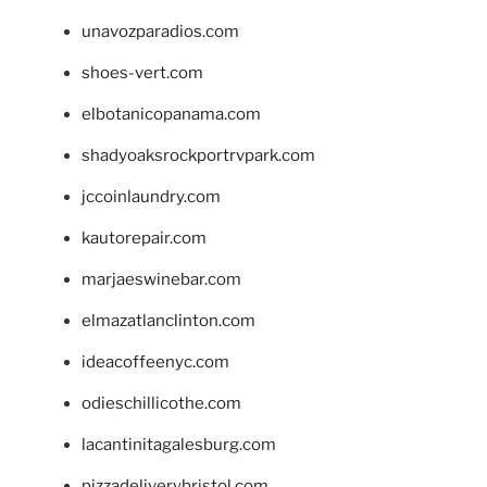
unavozparadios.com
shoes-vert.com
elbotanicopanama.com
shadyoaksrockportrvpark.com
jccoinlaundry.com
kautorepair.com
marjaeswinebar.com
elmazatlanclinton.com
ideacoffeenyc.com
odieschillicothe.com
lacantinitagalesburg.com
pizzadeliverybristol.com