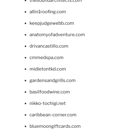
thesoundarchitects.com
allin1roofing.com
keepjudgewebb.com
anatomyofadventure.com
drivancastillo.com
cmmedspa.com
midletontkd.com
gardensandgrills.com
basilfoodwine.com
nikko-tochigi.net
caribbean-corner.com
bluemoongiftcards.com