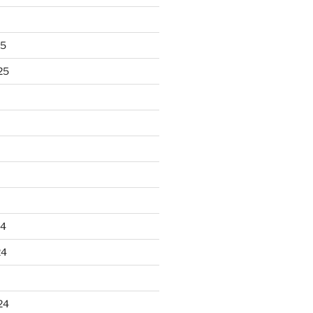
25
25
24
24
24