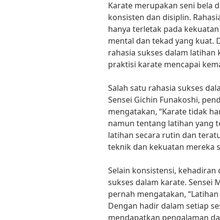
Karate merupakan seni bela 
konsisten dan disiplin. Rahasi
hanya terletak pada kekuatan
mental dan tekad yang kuat. D
rahasia sukses dalam latihan
praktisi karate mencapai ke
Salah satu rahasia sukses dal
Sensei Gichin Funakoshi, pend
mengatakan, “Karate tidak hany
namun tentang latihan yang 
latihan secara rutin dan tera
teknik dan kekuatan mereka s
Selain konsistensi, kehadiran
sukses dalam karate. Sensei 
pernah mengatakan, “Latihan k
Dengan hadir dalam setiap ses
mendapatkan pengalaman dan