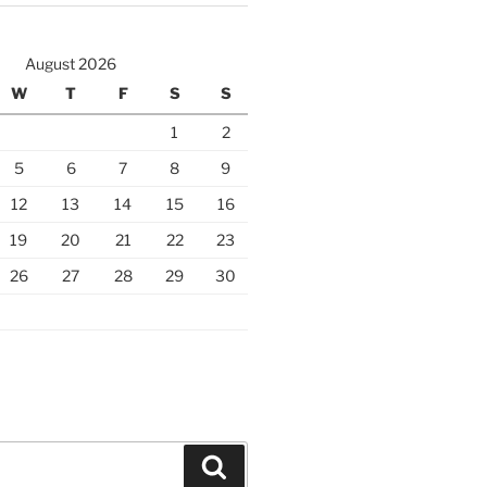
August 2026
W
T
F
S
S
1
2
5
6
7
8
9
12
13
14
15
16
19
20
21
22
23
26
27
28
29
30
Search