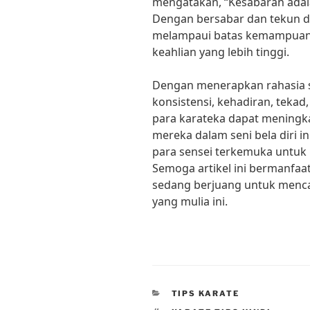
mengatakan, “Kesabaran adal
Dengan bersabar dan tekun da
melampaui batas kemampuan 
keahlian yang lebih tinggi.
Dengan menerapkan rahasia su
konsistensi, kehadiran, tekad
para karateka dapat mening
mereka dalam seni bela diri ini
para sensei terkemuka untuk m
Semoga artikel ini bermanfaat
sedang berjuang untuk mencap
yang mulia ini.
CATEGORIES
TIPS KARATE