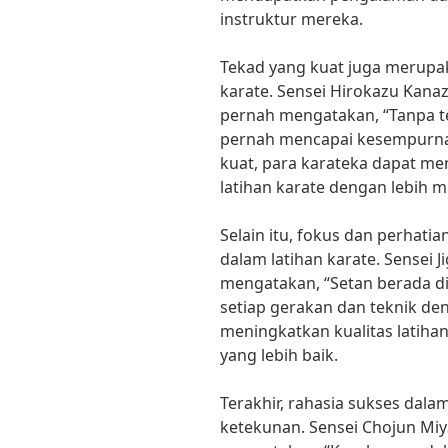
instruktur mereka.
Tekad yang kuat juga merupak
karate. Sensei Hirokazu Kana
pernah mengatakan, “Tanpa t
pernah mencapai kesempurna
kuat, para karateka dapat me
latihan karate dengan lebih 
Selain itu, fokus dan perhatia
dalam latihan karate. Sensei J
mengatakan, “Setan berada d
setiap gerakan dan teknik de
meningkatkan kualitas lati
yang lebih baik.
Terakhir, rahasia sukses dala
ketekunan. Sensei Chojun Miya