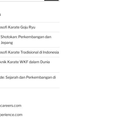
S
osofi Karate Goju Ryu
e Shotokan: Perkembangan dan
i Jepang
osofi Karate Tradisional di Indonesia
knik Karate WKF dalam Dunia
de: Sejarah dan Perkembangan di
hcareers.com
xperience.com