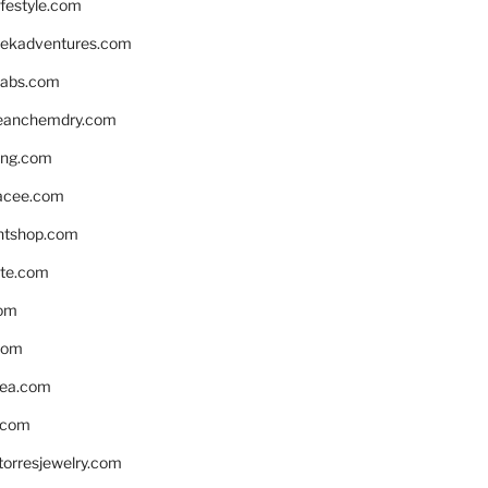
ifestyle.com
eekadventures.com
labs.com
leanchemdry.com
ing.com
acee.com
ntshop.com
te.com
om
com
ea.com
.com
torresjewelry.com