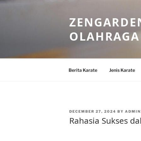
Skip
to
ZENGARDEN
content
OLAHRAGA
Berita Karate
Jenis Karate
POSTED
DECEMBER 27, 2024
BY
ADMIN
ON
Rahasia Sukses da