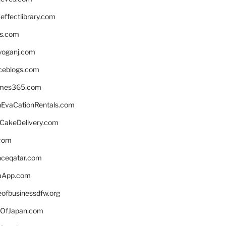
ffectlibrary.com
ns.com
yoganj.com
rceblogs.com
ames365.com
EvaCationRentals.com
rCakeDelivery.com
.com
enceqatar.com
aApp.com
eofbusinessdfw.org
OfJapan.com